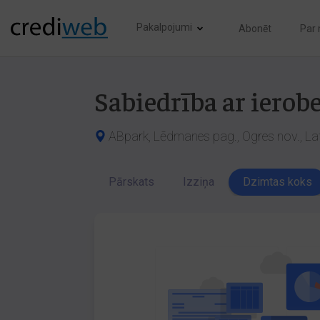
Pakalpojumi
Abonēt
Par
Sabiedrība ar iero
ABpark, Lēdmanes pag., Ogres nov., La
Pārskats
Izziņa
Dzimtas koks