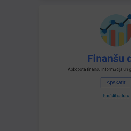
Finanšu d
Apkopota finanšu informācija un ga
Apskatīt
Parādīt saturu