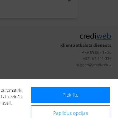
Nē
Klientu atbalsta dienests
P - P 09:00 - 17:30
+371 67-501-335
support@crediweb.lv
s
 automātiski,
Piekrītu
 Lai uzzinātu
izvēli.
Papildus opcijas
ietotājs, izmantojot portālā saņemto informāciju, ir atbildīgs par fizisko