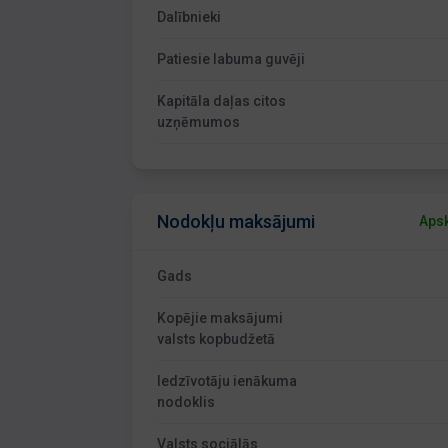
Dalībnieki
Patiesie labuma guvēji
Kapitāla daļas citos
uzņēmumos
Nodokļu maksājumi
Apsk
Gads
Kopējie maksājumi
valsts kopbudžetā
Iedzīvotāju ienākuma
nodoklis
Valsts sociālās