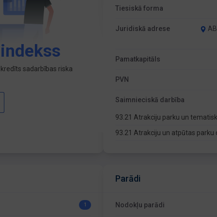
Tiesiskā forma
Juridiskā adrese
AB
 indekss
Pamatkapitāls
kredīts sadarbības riska
PVN
Saimnieciskā darbība
93.21 Atrakciju parku un tematis
93.21 Atrakciju un atpūtas parku
Parādi
Nodokļu parādi
1