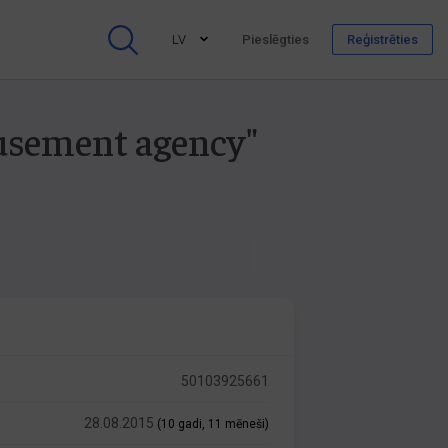
LV
Pieslēgties
Reģistrēties
musement agency"
50103925661
28.08.2015
(10 gadi, 11 mēneši)