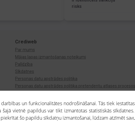
Ir identificēts sankciju
risks
Crediweb
Par mums
Mājas lapas izmantošanas noteikumi
Palīdzība
Sīkdatnes
Personas datu apstrādes politika
Personas datu apstrādes politika pretendentu atlases proceso
Videonovērošana
arbības un funkcionalitātes nodrošināšanai. Tās tiek iestatītas
 šajā vietnē papildus var tikt izmantotas statistiskās sīkdatnes.
a piekrītat šo papildu sīkdatņu izmantošanai, lūdzam atzīmēt savu 
aros saņemtajai informācijai ir uzziņas raksturs, un tai nav juridiska spēka. Portāla l