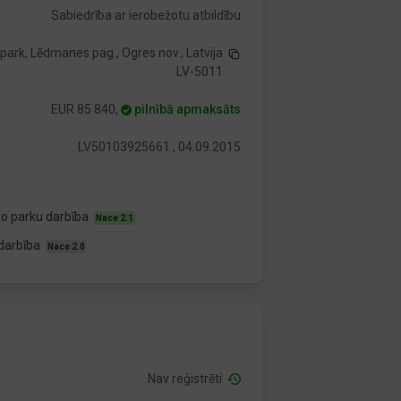
Sabiedrība ar ierobežotu atbildību
park, Lēdmanes pag., Ogres nov., Latvija
LV-5011
EUR 85 840,
pilnībā apmaksāts
LV50103925661 , 04.09.2015
ko parku darbība
Nace 2.1
 darbība
Nace 2.0
Nav reģistrēti