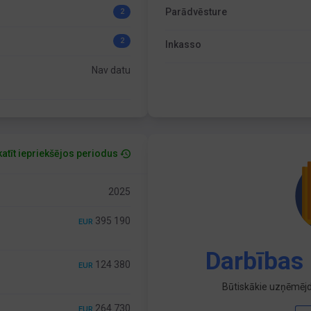
Parādvēsture
2
2
Inkasso
Nav datu
atīt iepriekšējos periodus
2025
395 190
EUR
Darbības 
124 380
EUR
Būtiskākie uzņēmējd
264 730
EUR