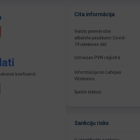
Cita informācija
Valsts piemērotie
atbalsta pasākumi Covid-
19 ietekmes dēļ
Izmaiņas PVN reģistrā
ati
Informācija no Latvijas
lvenie koeficienti
Vēstnesis
Īpašie statusi
Sankciju risks