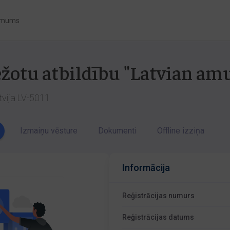
 mums
bežotu atbildību "Latvian a
tvija LV-5011
Izmaiņu vēsture
Dokumenti
Offline izziņa
Informācija
Reģistrācijas numurs
Reģistrācijas datums