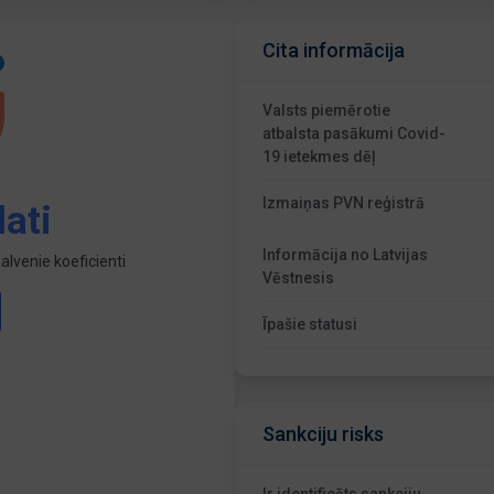
Cita informācija
Valsts piemērotie
atbalsta pasākumi Covid-
19 ietekmes dēļ
Izmaiņas PVN reģistrā
ati
Informācija no Latvijas
lvenie koeficienti
Vēstnesis
Īpašie statusi
Sankciju risks