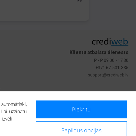
Nē
Klientu atbalsta dienests
P - P 09:00 - 17:30
+371 67-501-335
support@crediweb.lv
s
 automātiski,
Piekrītu
 Lai uzzinātu
izvēli.
Papildus opcijas
ietotājs, izmantojot portālā saņemto informāciju, ir atbildīgs par fizisko