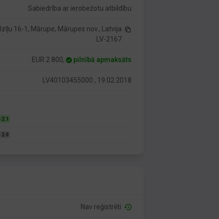
Sabiedrība ar ierobežotu atbildību
zīļu 16-1, Mārupe, Mārupes nov., Latvija
LV-2167
EUR 2 800,
pilnībā apmaksāts
LV40103455000 , 19.02.2018
 2.1
 2.0
Nav reģistrēti