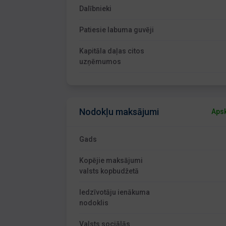
Dalībnieki
Patiesie labuma guvēji
Kapitāla daļas citos
uzņēmumos
Nodokļu maksājumi
Apsk
Gads
Kopējie maksājumi
valsts kopbudžetā
Iedzīvotāju ienākuma
nodoklis
Valsts sociālās