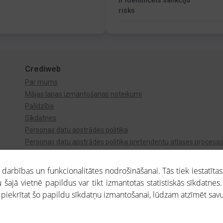
Ir identificēts sankciju
risks
Crediweb
Par mums
Mājas lapas izmantošanas noteikumi
Palīdzība
Sīkdatnes
Personas datu apstrādes politika
Personas datu apstrādes politika pretendentu atlases proceso
Videonovērošana
arbības un funkcionalitātes nodrošināšanai. Tās tiek iestatītas
 šajā vietnē papildus var tikt izmantotas statistiskās sīkdatnes.
a piekrītat šo papildu sīkdatņu izmantošanai, lūdzam atzīmēt savu 
aros saņemtajai informācijai ir uzziņas raksturs, un tai nav juridiska spēka. Portāla l