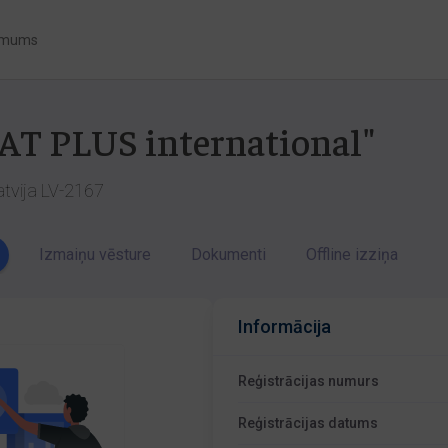
 mums
LAT PLUS international"
atvija LV-2167
Izmaiņu vēsture
Dokumenti
Offline izziņa
Informācija
Reģistrācijas numurs
Reģistrācijas datums