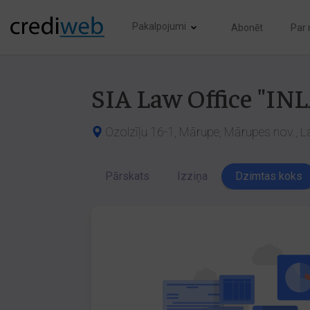
Pakalpojumi
Abonēt
Par
SIA Law Office "IN
Ozolzīļu 16-1, Mārupe, Mārupes nov., L
Pārskats
Izziņa
Dzimtas koks