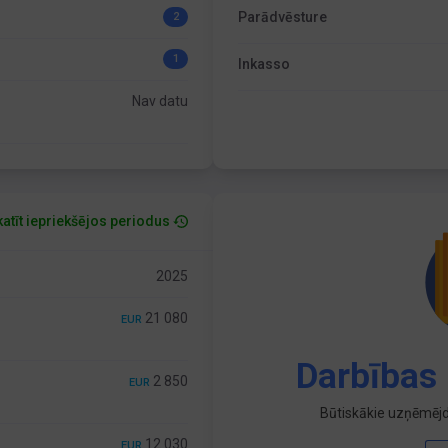
Parādvēsture
2
1
Inkasso
Nav datu
atīt iepriekšējos periodus
2025
21 080
EUR
Darbības 
2 850
EUR
Būtiskākie uzņēmējd
12 030
EUR