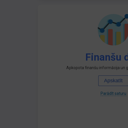
Finanšu d
Apkopota finanšu informācija un ga
Apskatīt
Parādīt saturu