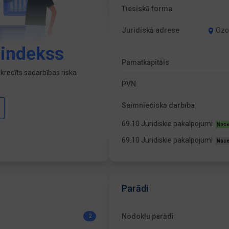
Tiesiskā forma
Juridiskā adrese
Ozol
 indekss
Pamatkapitāls
kredīts sadarbības riska
PVN
Saimnieciskā darbība
69.10 Juridiskie pakalpojumi
Nace
69.10 Juridiskie pakalpojumi
Nace
Parādi
Nodokļu parādi
2