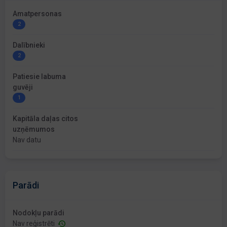
Amatpersonas
2
Dalībnieki
2
Patiesie labuma
guvēji
1
Kapitāla daļas citos
uzņēmumos
Nav datu
Parādi
Nodokļu parādi
Nav reģistrēti