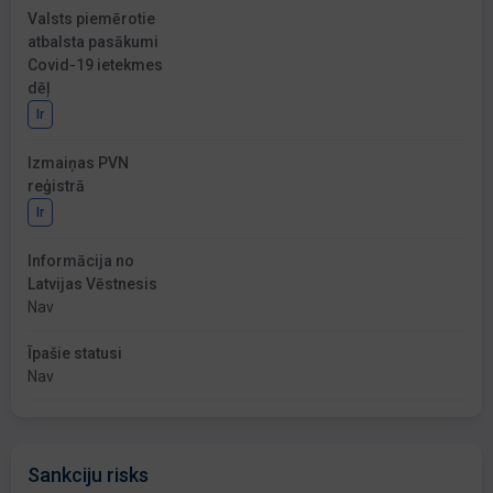
Valsts piemērotie
atbalsta pasākumi
Covid-19 ietekmes
dēļ
Ir
Izmaiņas PVN
reģistrā
Ir
Informācija no
Latvijas Vēstnesis
Nav
Īpašie statusi
Nav
Sankciju risks