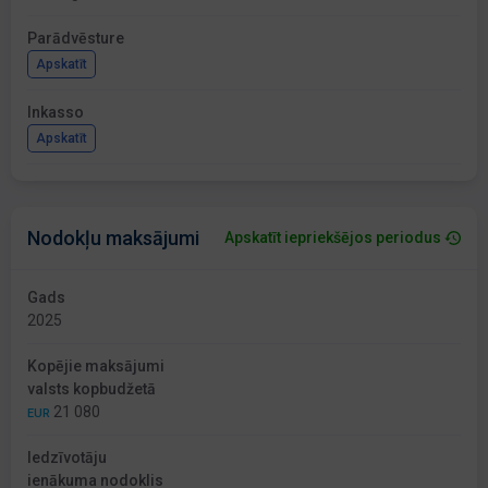
Parādvēsture
Apskatīt
Inkasso
Apskatīt
Nodokļu maksājumi
Apskatīt iepriekšējos periodus
Gads
2025
Kopējie maksājumi
valsts kopbudžetā
21 080
EUR
Iedzīvotāju
ienākuma nodoklis