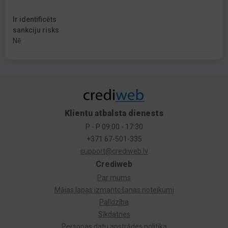
Ir identificēts
sankciju risks
Nē
Klientu atbalsta dienests
P - P 09:00 - 17:30
+371 67-501-335
support@crediweb.lv
Crediweb
Par mums
Mājas lapas izmantošanas noteikumi
Palīdzība
Sīkdatnes
Personas datu apstrādes politika