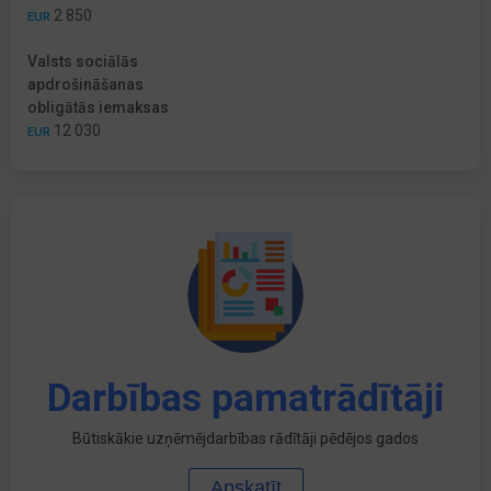
2 850
EUR
Valsts sociālās
apdrošināšanas
obligātās iemaksas
12 030
EUR
Darbības pamatrādītāji
Būtiskākie uzņēmējdarbības rādītāji pēdējos gados
Apskatīt