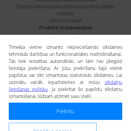
Personas datu apstrādes politika pretendentu atlases
procesos
Videonovērošana
Produkti un pakalpojumi
Izziņa par uzņēmumu
Izziņa par privātpersonu
Tīmekļa vietne izmanto nepieciešamās sīkdatnes
Dzimtas koks
tehniskās darbības un funkcionalitātes nodrošināšanai.
Uzņēmumu atlase
Tās tiek iestatītas automātiski, un tām nav jāiegūst
Monitorings
lietotāja piekrišana. Ar Jūsu piekrišanu šajā vietnē
Kredītizziņa par ārvalstu uzņēmumiem
papildus var tikt izmantotas statistiskās sīkdatnes. Lai
uzzinātu vairāk, iepazīstieties ar mūsu
sīkdatņu
® CREDITREFORM Latvija
lietošanas politiku
. Ja piekrītat šo papildu sīkdatņu
SIA
izmantošanai, lūdzam atzīmēt savu izvēli.
People illustrations by Storyset
Piekrītu
Informāciju no Uzņēmumu reģistra nodrošina SIA CREDITREFORM Latvija.
Portāla ietvaros saņemtajai informācijai ir uzziņas raksturs, un tai nav
juridiska spēka. Portāla lietotājs, izmantojot portālā saņemto informāciju, ir
atbildīgs par fizisko personu datu aizsardzības tiesiskā regulējuma, kā arī