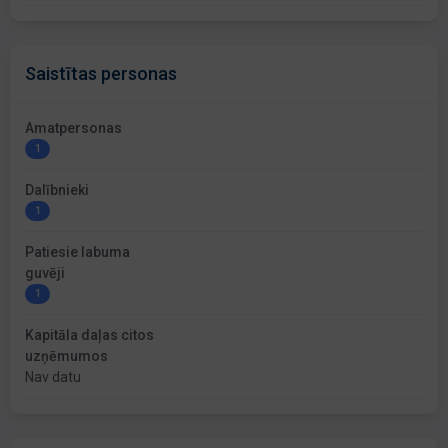
Saistītas personas
Amatpersonas
1
Dalībnieki
1
Patiesie labuma
guvēji
1
Kapitāla daļas citos
uzņēmumos
Nav datu