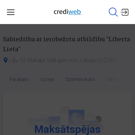
Sabiedrība ar ierobežotu atbildību "Liberta
Lieta"
Liliju 92, Mārupe, Mārupes nov., Latvija LV-2167
Pārskats
Izziņa
Dzimtas koks
Izmaiņu vēst
Maksātspējas