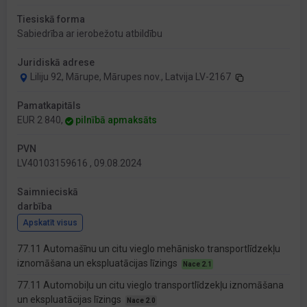
Tiesiskā forma
Sabiedrība ar ierobežotu atbildību
Juridiskā adrese
Liliju 92, Mārupe, Mārupes nov., Latvija LV-2167
Pamatkapitāls
EUR 2 840,
pilnībā apmaksāts
PVN
LV40103159616 , 09.08.2024
Saimnieciskā
darbība
Apskatīt visus
77.11 Automašīnu un citu vieglo mehānisko transportlīdzekļu
iznomāšana un ekspluatācijas līzings
Nace 2.1
77.11 Automobiļu un citu vieglo transportlīdzekļu iznomāšana
un ekspluatācijas līzings
Nace 2.0