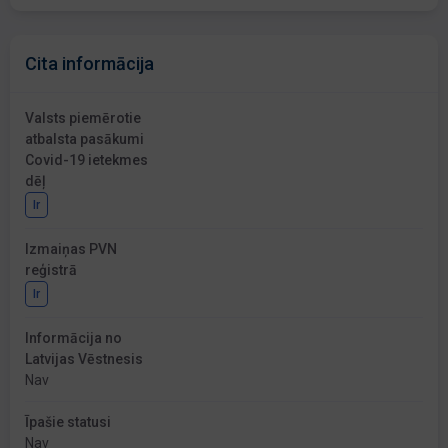
Cita informācija
Valsts piemērotie
atbalsta pasākumi
Covid-19 ietekmes
dēļ
Ir
Izmaiņas PVN
reģistrā
Ir
Informācija no
Latvijas Vēstnesis
Nav
Īpašie statusi
Nav