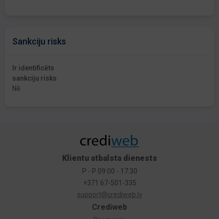
Sankciju risks
Ir identificēts
sankciju risks
Nē
Klientu atbalsta dienests
P - P 09:00 - 17:30
+371 67-501-335
support@crediweb.lv
Crediweb