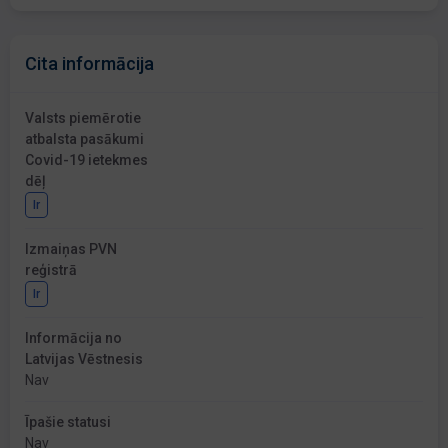
Cita informācija
Valsts piemērotie
atbalsta pasākumi
Covid-19 ietekmes
dēļ
Ir
Izmaiņas PVN
reģistrā
Ir
Informācija no
Latvijas Vēstnesis
Nav
Īpašie statusi
Nav