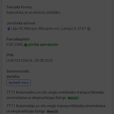
Tiesiskā forma
Sabiedrība ar ierobežotu atbildību
Juridiskā adrese
Liliju 92, Mārupe, Mārupes nov., Latvija LV-2167
Pamatkapitāls
EUR 2 840,
pilnībā apmaksāts
PVN
LV40103159616 , 09.08.2024
Saimnieciskā
darbība
Apskatīt visus
77.11 Automašīnu un citu vieglo mehānisko transportlīdzekļu
iznomāšana un ekspluatācijas līzings
Nace 2.1
77.11 Automobiļu un citu vieglo transportlīdzekļu iznomāšana
un ekspluatācijas līzings
Nace 2.0