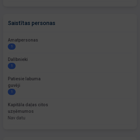
Saistītas personas
Amatpersonas
1
Dalībnieki
1
Patiesie labuma
guvēji
1
Kapitāla daļas citos
uzņēmumos
Nav datu