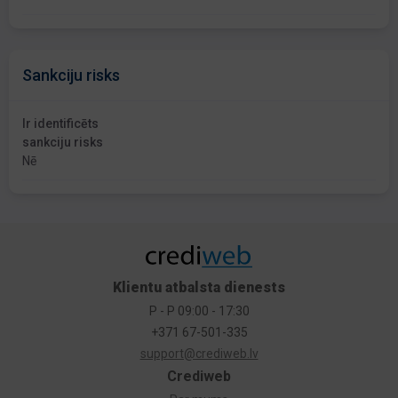
Sankciju risks
Ir identificēts
sankciju risks
Nē
Klientu atbalsta dienests
P - P 09:00 - 17:30
+371 67-501-335
support@crediweb.lv
Crediweb