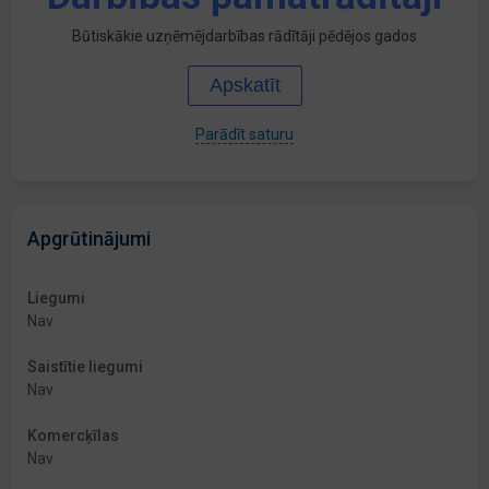
Būtiskākie uzņēmējdarbības rādītāji pēdējos gados
Apskatīt
Parādīt saturu
Apgrūtinājumi
Liegumi
Nav
Saistītie liegumi
Nav
Komercķīlas
Nav