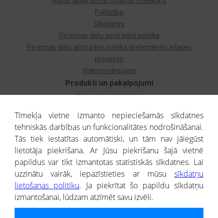
Mājas lapas izmantošanas noteikumi
Palīdzība
Sīkdatnes
Personas datu apstrādes politika
Personas datu apstrādes politika pretendentu atlases
procesos
Videonovērošana
Produkti un pakalpojumi
Izziņa par uzņēmumu
Izziņa par privātpersonu
Tīmekļa vietne izmanto nepieciešamās sīkdatnes
Dzimtas koks
tehniskās darbības un funkcionalitātes nodrošināšanai.
Uzņēmumu atlase
Tās tiek iestatītas automātiski, un tām nav jāiegūst
Monitorings
lietotāja piekrišana. Ar Jūsu piekrišanu šajā vietnē
Kredītizziņa par ārvalstu uzņēmumiem
papildus var tikt izmantotas statistiskās sīkdatnes. Lai
uzzinātu vairāk, iepazīstieties ar mūsu
sīkdatņu
® CREDITREFORM Latvija
lietošanas politiku
. Ja piekrītat šo papildu sīkdatņu
SIA
izmantošanai, lūdzam atzīmēt savu izvēli.
People illustrations by Storyset