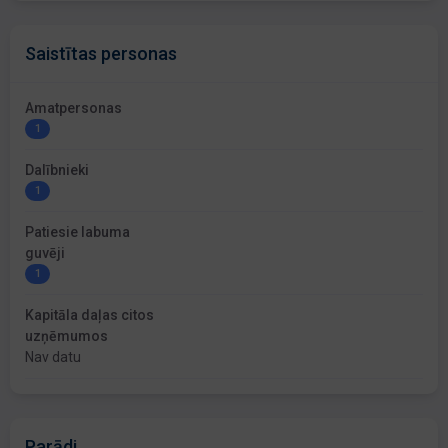
Saistītas personas
Amatpersonas
1
Dalībnieki
1
Patiesie labuma
guvēji
1
Kapitāla daļas citos
uzņēmumos
Nav datu
Parādi