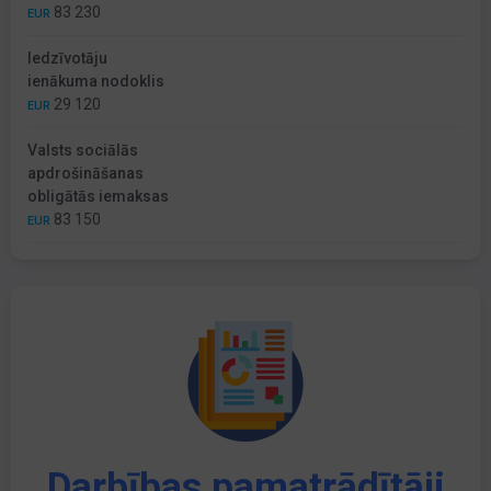
83 230
EUR
Iedzīvotāju
ienākuma nodoklis
29 120
EUR
Valsts sociālās
apdrošināšanas
obligātās iemaksas
83 150
EUR
Darbības pamatrādītāji