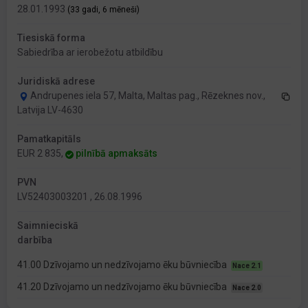
28.01.1993
(33 gadi, 6 mēneši)
Tiesiskā forma
Sabiedrība ar ierobežotu atbildību
Juridiskā adrese
Andrupenes iela 57, Malta, Maltas pag., Rēzeknes nov.,
Latvija LV-4630
Pamatkapitāls
EUR 2 835,
pilnībā apmaksāts
PVN
LV52403003201 , 26.08.1996
Saimnieciskā
darbība
41.00 Dzīvojamo un nedzīvojamo ēku būvniecība
Nace 2.1
41.20 Dzīvojamo un nedzīvojamo ēku būvniecība
Nace 2.0