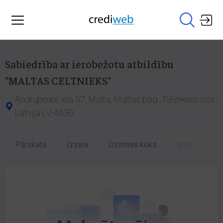
Sabiedrība ar ierobežotu atbildību
"MALTAS CELTNIEKS"
Andrupenes iela 57, Malta, Maltas pag., Rēzeknes nov.,
Latvija LV-4630
Pārskats
Izziņa
Dzimtas koks
Izmaiņu vēst