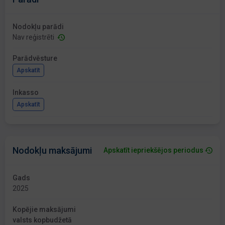
Nodokļu parādi
Nav reģistrēti
Parādvēsture
Apskatīt
Inkasso
Apskatīt
Nodokļu maksājumi
Apskatīt iepriekšējos periodus
Gads
2025
Kopējie maksājumi
valsts kopbudžetā