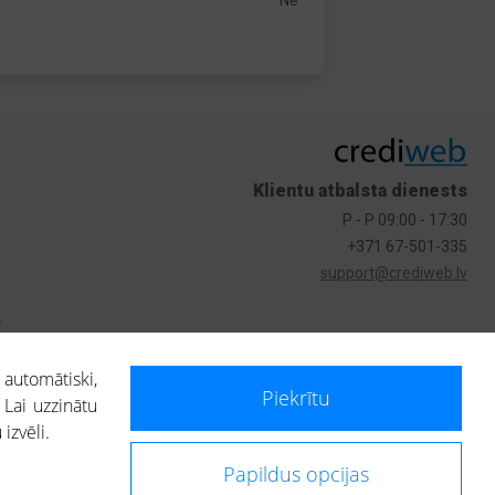
Nē
Klientu atbalsta dienests
P - P 09:00 - 17:30
+371 67-501-335
support@crediweb.lv
s
 automātiski,
Piekrītu
 Lai uzzinātu
izvēli.
Papildus opcijas
ietotājs, izmantojot portālā saņemto informāciju, ir atbildīgs par fizisko