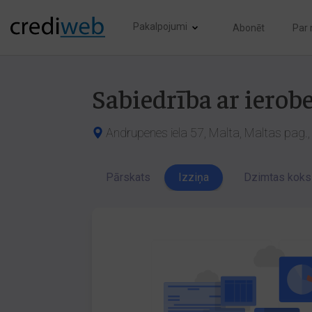
Pakalpojumi
Abonēt
Par
Sabiedrība ar iero
Andrupenes iela 57, Malta, Maltas pag.,
Pārskats
Izziņa
Dzimtas koks