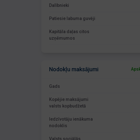
Dalībnieki
Patiesie labuma guvēji
Kapitāla daļas citos
uzņēmumos
Nodokļu maksājumi
Apsk
Gads
Kopējie maksājumi
valsts kopbudžetā
Iedzīvotāju ienākuma
nodoklis
Valsts sociālās