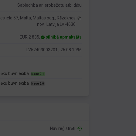
Sabiedrība ar ierobežotu atbildību
s iela 57, Malta, Maltas pag., Rēzeknes
nov., Latvija LV-4630
EUR 2 835,
pilnībā apmaksāts
LV52403003201 , 26.08.1996
 ēku būvniecība
Nace 2.1
 ēku būvniecība
Nace 2.0
Nav reģistrēti