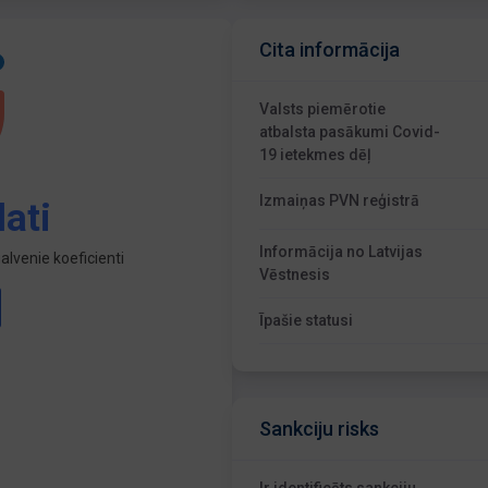
Cita informācija
Valsts piemērotie
atbalsta pasākumi Covid-
19 ietekmes dēļ
Izmaiņas PVN reģistrā
ati
Informācija no Latvijas
lvenie koeficienti
Vēstnesis
Īpašie statusi
Sankciju risks