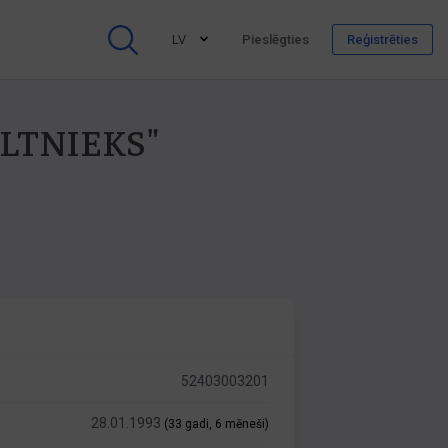
LV
Pieslēgties
Reģistrēties
CELTNIEKS"
52403003201
28.01.1993
(33 gadi, 6 mēneši)