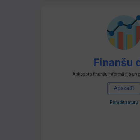
Finanšu d
Apkopota finanšu informācija un ga
Apskatīt
Parādīt saturu