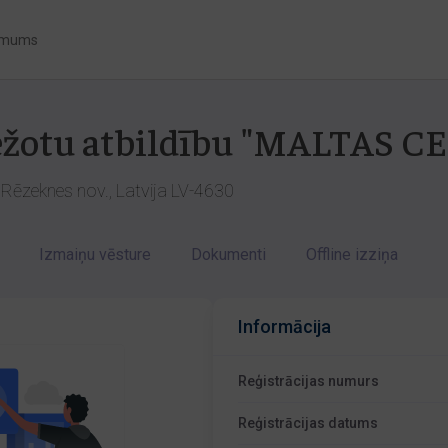
 mums
bežotu atbildību "MALTAS 
 Rēzeknes nov., Latvija LV-4630
Izmaiņu vēsture
Dokumenti
Offline izziņa
Informācija
Reģistrācijas numurs
Reģistrācijas datums