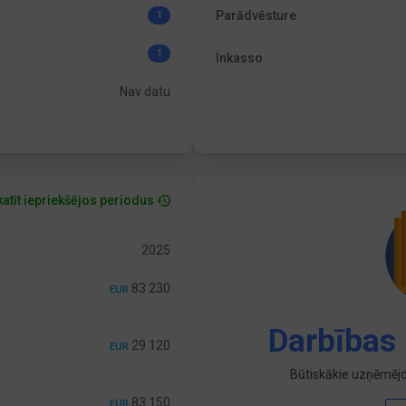
Parādvēsture
1
1
Inkasso
Nav datu
atīt iepriekšējos periodus
2025
83 230
EUR
Darbības 
29 120
EUR
Būtiskākie uzņēmējd
83 150
EUR