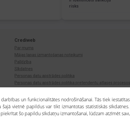
Ir identificēts sankciju
risks
Crediweb
Par mums
Mājas lapas izmantošanas noteikumi
Palīdzība
Sīkdatnes
Personas datu apstrādes politika
Personas datu apstrādes politika pretendentu atlases proceso
Videonovērošana
arbības un funkcionalitātes nodrošināšanai. Tās tiek iestatītas
 šajā vietnē papildus var tikt izmantotas statistiskās sīkdatnes.
a piekrītat šo papildu sīkdatņu izmantošanai, lūdzam atzīmēt savu 
aros saņemtajai informācijai ir uzziņas raksturs, un tai nav juridiska spēka. Portāla l