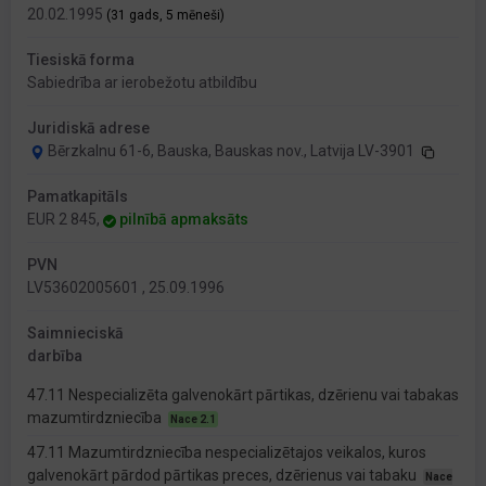
20.02.1995
(31 gads, 5 mēneši)
Tiesiskā forma
Sabiedrība ar ierobežotu atbildību
Juridiskā adrese
Bērzkalnu 61-6, Bauska, Bauskas nov., Latvija LV-3901
Pamatkapitāls
EUR 2 845,
pilnībā apmaksāts
PVN
LV53602005601 , 25.09.1996
Saimnieciskā
darbība
47.11 Nespecializēta galvenokārt pārtikas, dzērienu vai tabakas
mazumtirdzniecība
Nace 2.1
47.11 Mazumtirdzniecība nespecializētajos veikalos, kuros
galvenokārt pārdod pārtikas preces, dzērienus vai tabaku
Nace