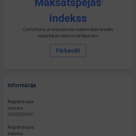
Maksātspējas
indekss
CrefoScore un ieteicamais maksimālais kredīts
sadarbības riska novērtējumam
Pārbaudīt
Informācija
Reģistrācijas
numurs
53602005601
Reģistrācijas
datums