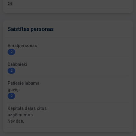
2.0
Saistītas personas
Amatpersonas
2
Dalībnieki
2
Patiesie labuma
guvēji
2
Kapitāla daļas citos
uzņēmumos
Nav datu