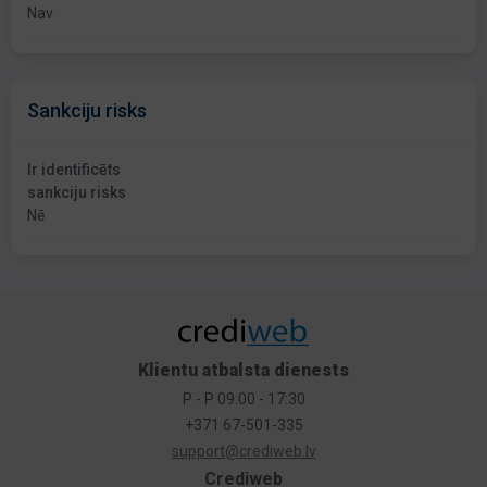
Nav
Sankciju risks
Ir identificēts
sankciju risks
Nē
Klientu atbalsta dienests
P - P 09:00 - 17:30
+371 67-501-335
support@crediweb.lv
Crediweb