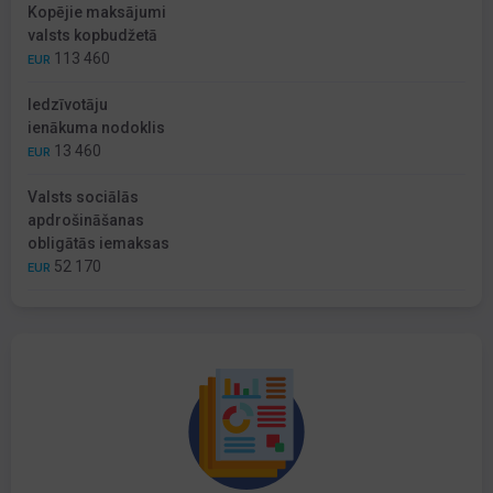
Kopējie maksājumi
valsts kopbudžetā
113 460
EUR
Iedzīvotāju
ienākuma nodoklis
13 460
EUR
Valsts sociālās
apdrošināšanas
obligātās iemaksas
52 170
EUR