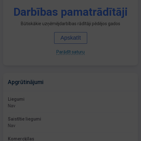
Darbības pamatrādītāji
Būtiskākie uzņēmējdarbības rādītāji pēdējos gados
Apskatīt
Parādīt saturu
Apgrūtinājumi
Liegumi
Nav
Saistītie liegumi
Nav
Komercķīlas