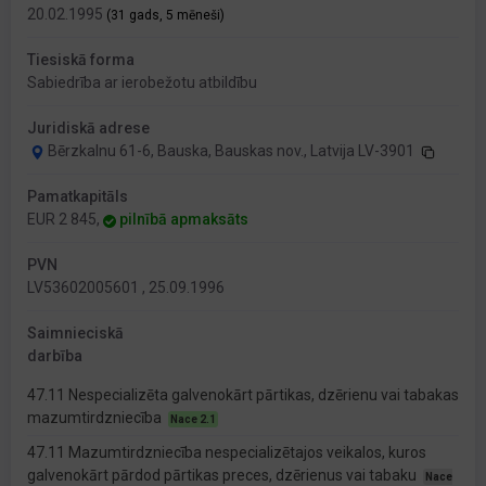
20.02.1995
(31 gads, 5 mēneši)
Tiesiskā forma
Sabiedrība ar ierobežotu atbildību
Juridiskā adrese
Bērzkalnu 61-6, Bauska, Bauskas nov., Latvija LV-3901
Pamatkapitāls
EUR 2 845,
pilnībā apmaksāts
PVN
LV53602005601 , 25.09.1996
Saimnieciskā
darbība
47.11 Nespecializēta galvenokārt pārtikas, dzērienu vai tabakas
mazumtirdzniecība
Nace 2.1
47.11 Mazumtirdzniecība nespecializētajos veikalos, kuros
galvenokārt pārdod pārtikas preces, dzērienus vai tabaku
Nace