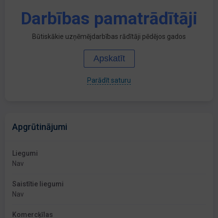
Darbības pamatrādītāji
Būtiskākie uzņēmējdarbības rādītāji pēdējos gados
Apskatīt
Parādīt saturu
Apgrūtinājumi
Liegumi
Nav
Saistītie liegumi
Nav
Komercķīlas