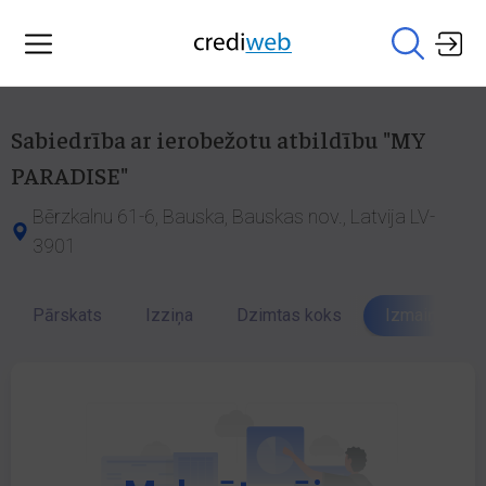
Sabiedrība ar ierobežotu atbildību "MY
PARADISE"
Bērzkalnu 61-6, Bauska, Bauskas nov., Latvija LV-
3901
Pārskats
Izziņa
Dzimtas koks
Izmaiņu vēst