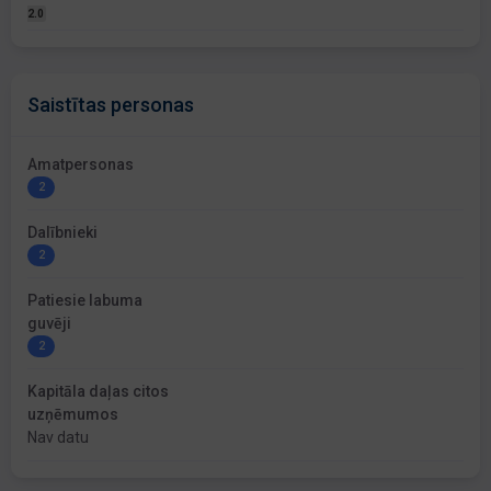
2.0
Saistītas personas
Amatpersonas
2
Dalībnieki
2
Patiesie labuma
guvēji
2
Kapitāla daļas citos
uzņēmumos
Nav datu