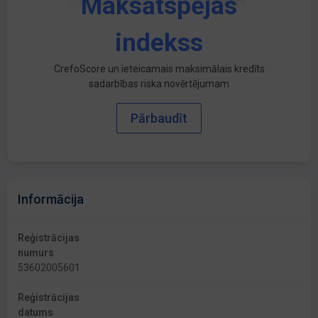
Maksātspējas
indekss
CrefoScore un ieteicamais maksimālais kredīts
sadarbības riska novērtējumam
Pārbaudīt
Informācija
Reģistrācijas
numurs
53602005601
Reģistrācijas
datums