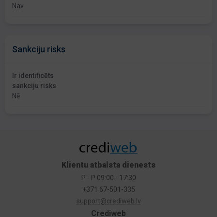
Nav
Sankciju risks
Ir identificēts
sankciju risks
Nē
Klientu atbalsta dienests
P - P 09:00 - 17:30
+371 67-501-335
support@crediweb.lv
Crediweb