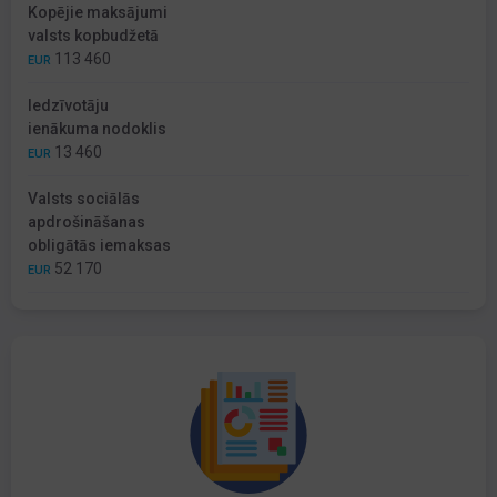
Kopējie maksājumi
valsts kopbudžetā
113 460
EUR
Iedzīvotāju
ienākuma nodoklis
13 460
EUR
Valsts sociālās
apdrošināšanas
obligātās iemaksas
52 170
EUR