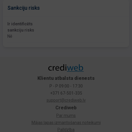
Sankciju risks
Ir identificēts
sankciju risks
Nē
Klientu atbalsta dienests
P - P 09:00 - 17:30
+371 67-501-335
support@crediweb.lv
Crediweb
Par mums
Mājas lapas izmantošanas noteikumi
Palīdzība