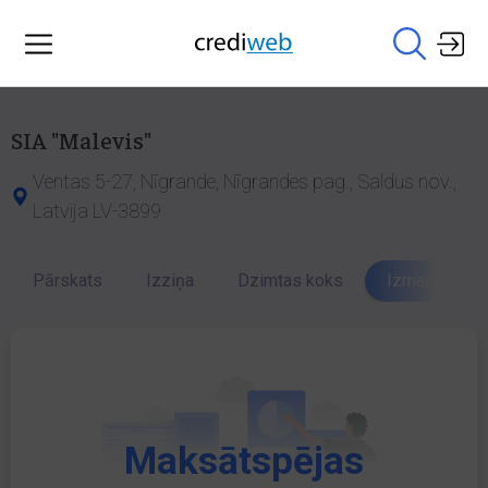
SIA "Malevis"
Ventas 5-27, Nīgrande, Nīgrandes pag., Saldus nov.,
Latvija LV-3899
Pārskats
Izziņa
Dzimtas koks
Izmaiņu vēst
Maksātspējas