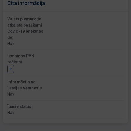
Cita informācija
Valsts piemērotie
atbalsta pasākumi
Covid-19 ietekmes
dēļ
Nav
Izmaiņas PVN
reģistrā
Ir
Informācija no
Latvijas Vēstnesis
Nav
Īpašie statusi
Nav