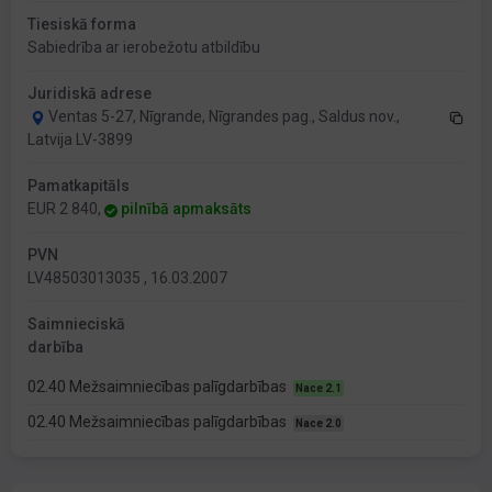
Tiesiskā forma
Sabiedrība ar ierobežotu atbildību
Juridiskā adrese
Ventas 5-27, Nīgrande, Nīgrandes pag., Saldus nov.,
Latvija LV-3899
Pamatkapitāls
EUR 2 840,
pilnībā apmaksāts
PVN
LV48503013035 , 16.03.2007
Saimnieciskā
darbība
02.40 Mežsaimniecības palīgdarbības
Nace 2.1
02.40 Mežsaimniecības palīgdarbības
Nace 2.0