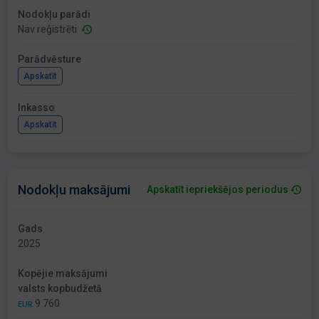
Nodokļu parādi
Nav reģistrēti
Parādvēsture
Apskatīt
Inkasso
Apskatīt
Nodokļu maksājumi
Apskatīt iepriekšējos periodus
Gads
2025
Kopējie maksājumi
valsts kopbudžetā
9 760
EUR