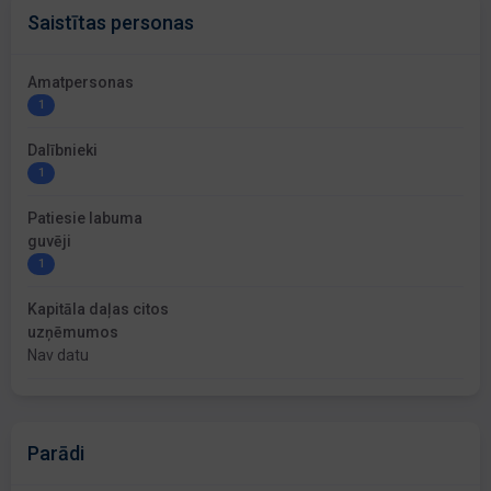
Saistītas personas
Amatpersonas
1
Dalībnieki
1
Patiesie labuma
guvēji
1
Kapitāla daļas citos
uzņēmumos
Nav datu
Parādi