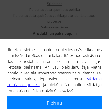
Sīkdatnes
Personas datu apstrādes politika
Personas datu apstrādes politika pretendentu atlases
procesos
Videonovērošana
Produkti un pakalpojumi
Izziņa par uzņēmumu
Izziņa par privātpersonu
Tīmekļa vietne izmanto nepieciešamās sīkdatnes
Dzimtas koks
tehniskās darbības un funkcionalitātes nodrošināšanai.
Uzņēmumu atlase
Tās tiek iestatītas automātiski, un tām nav jāiegūst
Monitorings
lietotāja piekrišana. Ar Jūsu piekrišanu šajā vietnē
Kredītizziņa par ārvalstu uzņēmumiem
papildus var tikt izmantotas statistiskās sīkdatnes. Lai
uzzinātu vairāk, iepazīstieties ar mūsu
sīkdatņu
® CREDITREFORM Latvija
lietošanas politiku
. Ja piekrītat šo papildu sīkdatņu
SIA
izmantošanai, lūdzam atzīmēt savu izvēli.
People illustrations by Storyset
Piekrītu
Informāciju no Uzņēmumu reģistra nodrošina SIA CREDITREFORM Latvija.