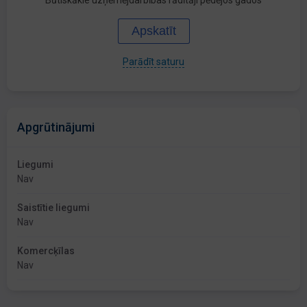
Būtiskākie uzņēmējdarbības rādītāji pēdējos gados
Apskatīt
Parādīt saturu
Apgrūtinājumi
Liegumi
Nav
Saistītie liegumi
Nav
Komercķīlas
Nav