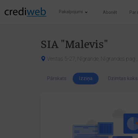
Pakalpojumi
Abonēt
Par
SIA "Malevis"
Ventas 5-27, Nīgrande, Nīgrandes pag.,
Pārskats
Izziņa
Dzimtas koks