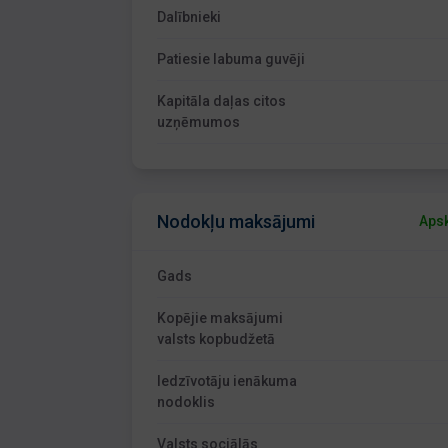
Dalībnieki
Patiesie labuma guvēji
Kapitāla daļas citos
uzņēmumos
Nodokļu maksājumi
Apsk
Gads
Kopējie maksājumi
valsts kopbudžetā
Iedzīvotāju ienākuma
nodoklis
Valsts sociālās