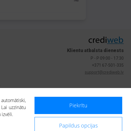
Nē
Klientu atbalsta dienests
P - P 09:00 - 17:30
+371 67-501-335
support@crediweb.lv
s
 automātiski,
Piekrītu
 Lai uzzinātu
izvēli.
Papildus opcijas
ietotājs, izmantojot portālā saņemto informāciju, ir atbildīgs par fizisko