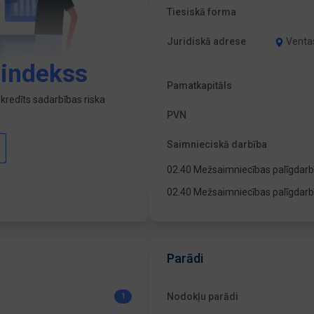
Tiesiskā forma
Juridiskā adrese
Ventas
 indekss
Pamatkapitāls
kredīts sadarbības riska
PVN
Saimnieciskā darbība
02.40 Mežsaimniecības palīgdar
02.40 Mežsaimniecības palīgdar
Parādi
Nodokļu parādi
1