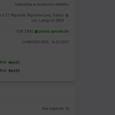
Sabiedrība ar ierobežotu atbildību
 5-27, Nīgrande, Nīgrandes pag., Saldus
nov., Latvija LV-3899
EUR 2 840,
pilnībā apmaksāts
LV48503013035 , 16.03.2007
bības
Nace 2.1
bības
Nace 2.0
Nav reģistrēti