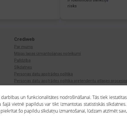
Ir identificēts sankciju
risks
Crediweb
Par mums
Mājas lapas izmantošanas noteikumi
Palīdzība
Sīkdatnes
Personas datu apstrādes politika
Personas datu apstrādes politika pretendentu atlases proceso
Videonovērošana
arbības un funkcionalitātes nodrošināšanai. Tās tiek iestatītas
 šajā vietnē papildus var tikt izmantotas statistiskās sīkdatnes.
a piekrītat šo papildu sīkdatņu izmantošanai, lūdzam atzīmēt savu 
aros saņemtajai informācijai ir uzziņas raksturs, un tai nav juridiska spēka. Portāla l