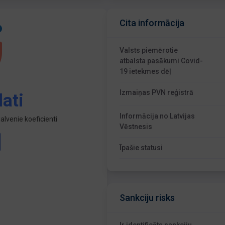
Cita informācija
Valsts piemērotie
atbalsta pasākumi Covid-
19 ietekmes dēļ
Izmaiņas PVN reģistrā
ati
Informācija no Latvijas
lvenie koeficienti
Vēstnesis
Īpašie statusi
Sankciju risks