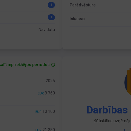
Parādvēsture
1
1
Inkasso
Nav datu
atīt iepriekšējos periodus
2025
9 760
EUR
Darbības 
10 100
EUR
Būtiskākie uzņēmējd
21 380
EUR