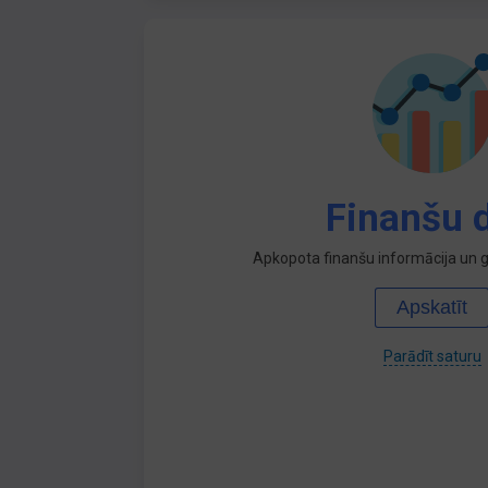
Finanšu d
Apkopota finanšu informācija un ga
Apskatīt
Parādīt saturu