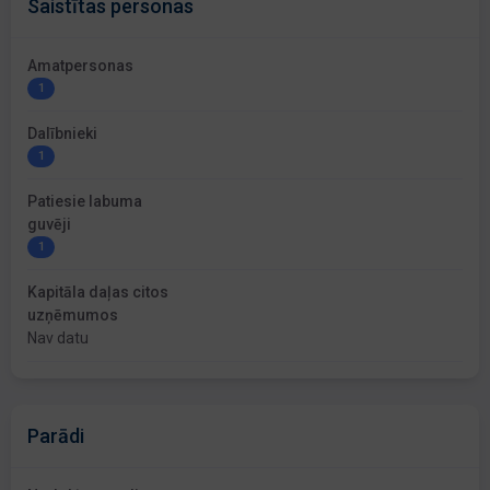
Saistītas personas
Amatpersonas
1
Dalībnieki
1
Patiesie labuma
guvēji
1
Kapitāla daļas citos
uzņēmumos
Nav datu
Parādi