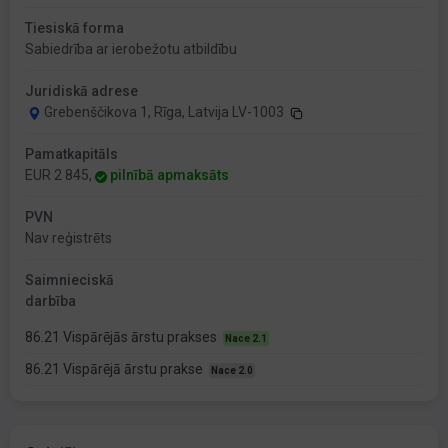
Tiesiskā forma
Sabiedrība ar ierobežotu atbildību
Juridiskā adrese
Grebenščikova 1, Rīga, Latvija LV-1003
Pamatkapitāls
EUR 2 845,
pilnībā apmaksāts
PVN
Nav reģistrēts
Saimnieciskā
darbība
86.21 Vispārējās ārstu prakses
Nace 2.1
86.21 Vispārējā ārstu prakse
Nace 2.0