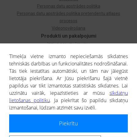
Personas datu apstrādes politika
Personas datu apstrādes politika pretendentu atlases
procesos
Videonovērošana
Produkti un pakalpojumi
Izziņa par uzņēmumu
Izziņa par privātpersonu
Tīmekļa vietne izmanto nepieciešamās sīkdatnes
Dzimtas koks
tehniskās darbības un funkcionalitātes nodrošināšanai.
Uzņēmumu atlase
Tās tiek iestatītas automātiski, un tām nav jāiegūst
Monitorings
lietotāja piekrišana. Ar Jūsu piekrišanu šajā vietnē
Kredītizziņa par ārvalstu uzņēmumiem
papildus var tikt izmantotas statistiskās sīkdatnes. Lai
uzzinātu vairāk, iepazīstieties ar mūsu
sīkdatņu
® CREDITREFORM Latvija
lietošanas politiku
. Ja piekrītat šo papildu sīkdatņu
SIA
izmantošanai, lūdzam atzīmēt savu izvēli.
People illustrations by Storyset
Piekrītu
Informāciju no Uzņēmumu reģistra nodrošina SIA CREDITREFORM Latvija.
Portāla ietvaros saņemtajai informācijai ir uzziņas raksturs, un tai nav