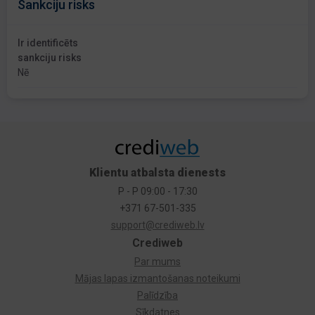
Sankciju risks
Ir identificēts
sankciju risks
Nē
Klientu atbalsta dienests
P - P 09:00 - 17:30
+371 67-501-335
support@crediweb.lv
Crediweb
Par mums
Mājas lapas izmantošanas noteikumi
Palīdzība
Sīkdatnes