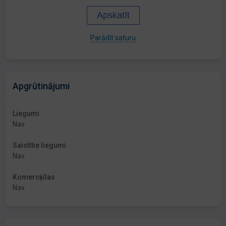
Apskatīt
Parādīt saturu
Apgrūtinājumi
Liegumi
Nav
Saistītie liegumi
Nav
Komercķīlas
Nav