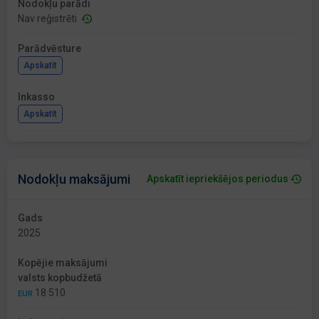
Nodokļu parādi
Nav reģistrēti
Parādvēsture
Apskatīt
Inkasso
Apskatīt
Nodokļu maksājumi
Apskatīt iepriekšējos periodus
Gads
2025
Kopējie maksājumi
valsts kopbudžetā
18 510
EUR