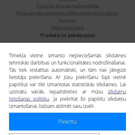
Personas datu apstrādes politika
Personas datu apstrādes politika pretendentu atlases
procesos
Videonovērošana
Produkti un pakalpojumi
Izziņa par uzņēmumu
Izziņa par privātpersonu
Tīmekļa vietne izmanto nepieciešamās sīkdatnes
Dzimtas koks
tehniskās darbības un funkcionalitātes nodrošināšanai.
Uzņēmumu atlase
Tās tiek iestatītas automātiski, un tām nav jāiegūst
Monitorings
lietotāja piekrišana. Ar Jūsu piekrišanu šajā vietnē
Kredītizziņa par ārvalstu uzņēmumiem
papildus var tikt izmantotas statistiskās sīkdatnes. Lai
uzzinātu vairāk, iepazīstieties ar mūsu
sīkdatņu
® CREDITREFORM Latvija
lietošanas politiku
. Ja piekrītat šo papildu sīkdatņu
SIA
izmantošanai, lūdzam atzīmēt savu izvēli.
People illustrations by Storyset
Piekrītu
Informāciju no Uzņēmumu reģistra nodrošina SIA CREDITREFORM Latvija.
Portāla ietvaros saņemtajai informācijai ir uzziņas raksturs, un tai nav