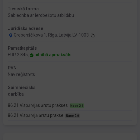
Tiesiskā forma
Sabiedrība ar ierobežotu atbildību
Juridiskā adrese
Grebenščikova 1, Rīga, Latvija LV-1003
Pamatkapitāls
EUR 2 845,
pilnībā apmaksāts
PVN
Nav reģistrēts
Saimnieciskā
darbība
86.21 Vispārējās ārstu prakses
Nace 2.1
86.21 Vispārējā ārstu prakse
Nace 2.0