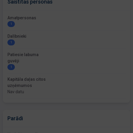
Saistītas personas
Amatpersonas
1
Dalībnieki
1
Patiesie labuma
guvēji
1
Kapitāla daļas citos
uzņēmumos
Nav datu
Parādi