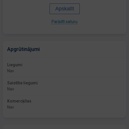
Apskatīt
Parādīt saturu
Apgrūtinājumi
Liegumi
Nav
Saistītie liegumi
Nav
Komercķīlas
Nav