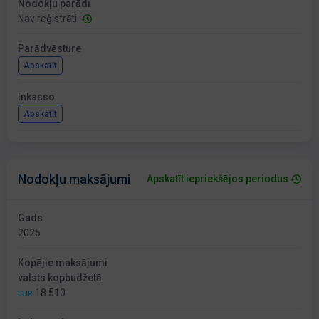
Nodokļu parādi
Nav reģistrēti
Parādvēsture
Apskatīt
Inkasso
Apskatīt
Nodokļu maksājumi
Apskatīt iepriekšējos periodus
Gads
2025
Kopējie maksājumi
valsts kopbudžetā
18 510
EUR