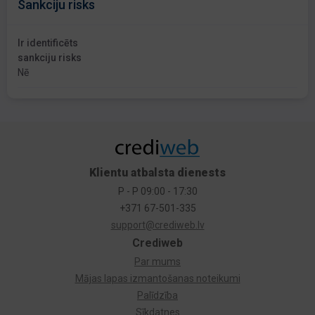
Sankciju risks
Ir identificēts
sankciju risks
Nē
Klientu atbalsta dienests
P - P 09:00 - 17:30
+371 67-501-335
support@crediweb.lv
Crediweb
Par mums
Mājas lapas izmantošanas noteikumi
Palīdzība
Sīkdatnes