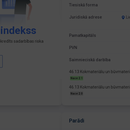
Tiesiskā forma
Juridiskā adrese
Li
 indekss
Pamatkapitāls
kredīts sadarbības riska
PVN
Saimnieciskā darbība
46.13 Kokmateriālu un būvmateri
Nace 2.1
46.13 Kokmateriālu un būvmateriā
Nace 2.0
Parādi