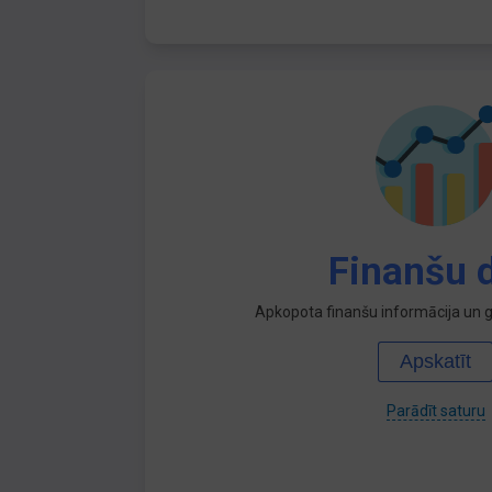
Finanšu d
Apkopota finanšu informācija un ga
Apskatīt
Parādīt saturu