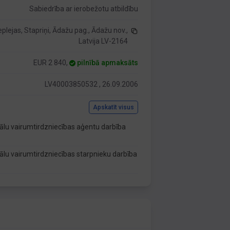
Sabiedrība ar ierobežotu atbildību
eplejas, Stapriņi, Ādažu pag., Ādažu nov.,
Latvija LV-2164
EUR 2 840,
pilnībā apmaksāts
LV40003850532 , 26.09.2006
Apskatīt visus
ālu vairumtirdzniecības aģentu darbība
lu vairumtirdzniecības starpnieku darbība