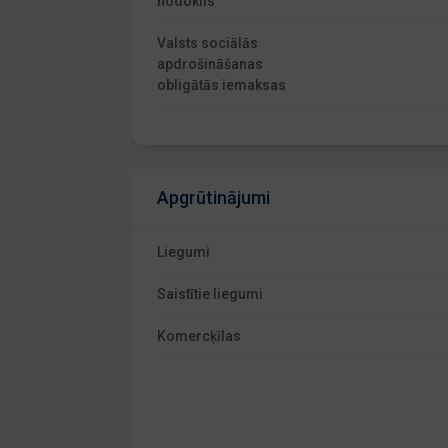
nodoklis
Valsts sociālās
apdrošināšanas
obligātās iemaksas
Apgrūtinājumi
Liegumi
Saistītie liegumi
Komercķīlas