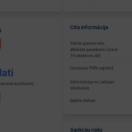
Cita informācija
Valsts piemērotie
atbalsta pasākumi Covid-
19 ietekmes dēļ
Izmaiņas PVN reģistrā
ati
Informācija no Latvijas
lvenie koeficienti
Vēstnesis
Īpašie statusi
Sankciju risks