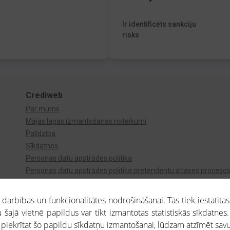
Ir identificēts sankciju
risks
Crediweb
Par mums
Mājas lapas izmantošanas noteikumi
Palīdzība
Sīkdatnes
Personas datu apstrādes politika
Personas datu apstrādes politika pretendentu atlases proceso
Videonovērošana
arbības un funkcionalitātes nodrošināšanai. Tās tiek iestatītas
 šajā vietnē papildus var tikt izmantotas statistiskās sīkdatnes.
a piekrītat šo papildu sīkdatņu izmantošanai, lūdzam atzīmēt savu 