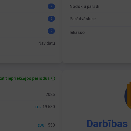
Nodokļu parādi
2
Parādvēsture
2
2
Inkasso
Nav datu
atīt iepriekšējos periodus
2025
19 530
EUR
Darbības 
1 550
EUR