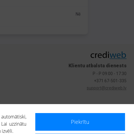
Nē
Klientu atbalsta dienests
P - P 09:00 - 17:30
+371 67-501-335
support@crediweb.lv
s
 automātiski,
Piekrītu
 Lai uzzinātu
izvēli.