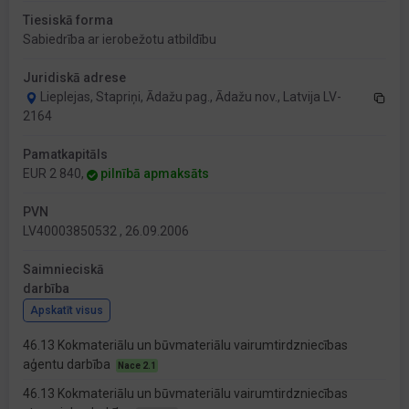
Tiesiskā forma
Sabiedrība ar ierobežotu atbildību
Juridiskā adrese
Lieplejas, Stapriņi, Ādažu pag., Ādažu nov., Latvija LV-
2164
Pamatkapitāls
EUR 2 840,
pilnībā apmaksāts
PVN
LV40003850532 , 26.09.2006
Saimnieciskā
darbība
Apskatīt visus
46.13 Kokmateriālu un būvmateriālu vairumtirdzniecības
aģentu darbība
Nace 2.1
46.13 Kokmateriālu un būvmateriālu vairumtirdzniecības