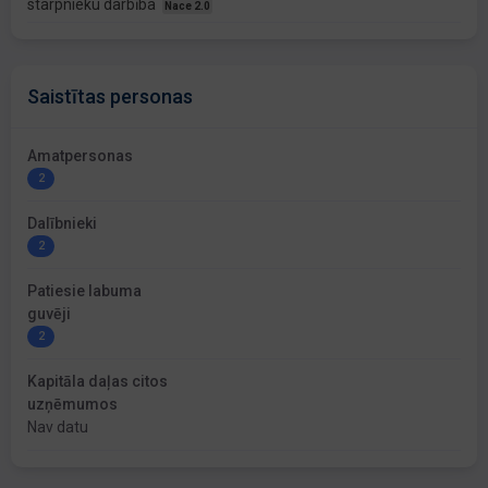
starpnieku darbība
Nace 2.0
Saistītas personas
Amatpersonas
2
Dalībnieki
2
Patiesie labuma
guvēji
2
Kapitāla daļas citos
uzņēmumos
Nav datu