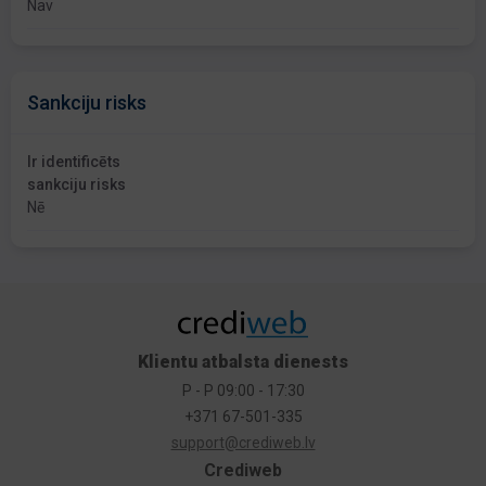
Nav
Sankciju risks
Ir identificēts
sankciju risks
Nē
Klientu atbalsta dienests
P - P 09:00 - 17:30
+371 67-501-335
support@crediweb.lv
Crediweb