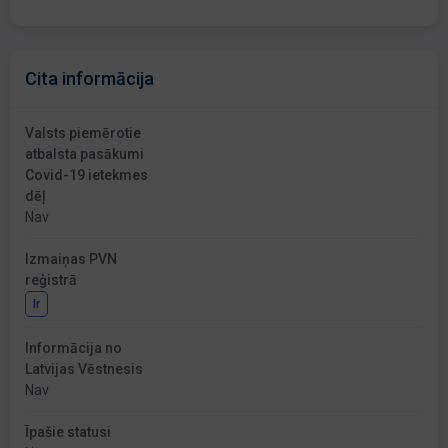
Cita informācija
Valsts piemērotie
atbalsta pasākumi
Covid-19 ietekmes
dēļ
Nav
Izmaiņas PVN
reģistrā
Ir
Informācija no
Latvijas Vēstnesis
Nav
Īpašie statusi