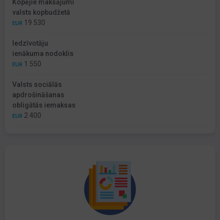
Kopējie maksājumi
valsts kopbudžetā
19 530
EUR
Iedzīvotāju
ienākuma nodoklis
1 550
EUR
Valsts sociālās
apdrošināšanas
obligātās iemaksas
2 400
EUR