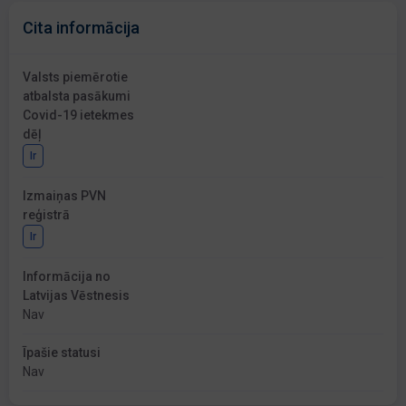
Cita informācija
Valsts piemērotie
atbalsta pasākumi
Covid-19 ietekmes
dēļ
Ir
Izmaiņas PVN
reģistrā
Ir
Informācija no
Latvijas Vēstnesis
Nav
Īpašie statusi
Nav