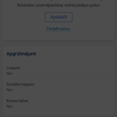
Būtiskākie uzņēmējdarbības rādītāji pēdējos gados
Apskatīt
Parādīt saturu
Apgrūtinājumi
Liegumi
Nav
Saistītie liegumi
Nav
Komercķīlas
Nav