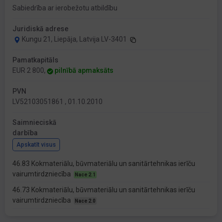
Sabiedrība ar ierobežotu atbildību
Juridiskā adrese
Kungu 21, Liepāja, Latvija LV-3401
Pamatkapitāls
EUR 2 800,
pilnībā apmaksāts
PVN
LV52103051861 , 01.10.2010
Saimnieciskā
darbība
Apskatīt visus
46.83 Kokmateriālu, būvmateriālu un sanitārtehnikas ierīču
vairumtirdzniecība
Nace 2.1
46.73 Kokmateriālu, būvmateriālu un sanitārtehnikas ierīču
vairumtirdzniecība
Nace 2.0