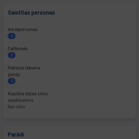
Saistītas personas
Amatpersonas
2
Dalībnieki
2
Patiesie labuma
guvēji
2
Kapitāla daļas citos
uzņēmumos
Nav datu
Parādi