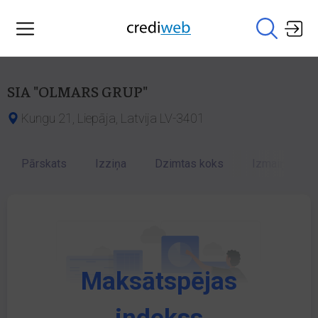
SIA "OLMARS GRUP"
Kungu 21, Liepāja, Latvija LV-3401
Pārskats
Izziņa
Dzimtas koks
Izmaiņu vēst
Maksātspējas