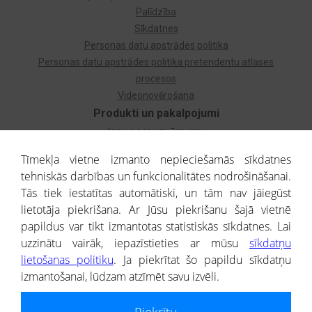
Palīdzība
Sīkdatnes
Personas datu apstrādes politika
Personas datu apstrādes politika pretendentu atlases
procesos
Videonovērošana
Produkti un pakalpojumi
Izziņa par uzņēmumu
Izziņa par privātpersonu
Tīmekļa vietne izmanto nepieciešamās sīkdatnes
Dzimtas koks
tehniskās darbības un funkcionalitātes nodrošināšanai.
Uzņēmumu atlase
Tās tiek iestatītas automātiski, un tām nav jāiegūst
Monitorings
lietotāja piekrišana. Ar Jūsu piekrišanu šajā vietnē
Kredītizziņa par ārvalstu uzņēmumiem
papildus var tikt izmantotas statistiskās sīkdatnes. Lai
uzzinātu vairāk, iepazīstieties ar mūsu
sīkdatņu
® CREDITREFORM Latvija
lietošanas politiku
. Ja piekrītat šo papildu sīkdatņu
SIA
izmantošanai, lūdzam atzīmēt savu izvēli.
People illustrations by Storyset