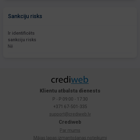
Sankciju risks
Ir identificēts
sankciju risks
Nē
Klientu atbalsta dienests
P - P 09:00 - 17:30
+371 67-501-335
support@crediweb.lv
Crediweb
Par mums
Mājas lapas izmantošanas noteikumi