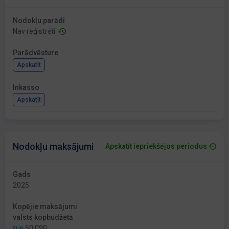
Nodokļu parādi
Nav reģistrēti
Parādvēsture
Apskatīt
Inkasso
Apskatīt
Nodokļu maksājumi
Apskatīt iepriekšējos periodus
Gads
2025
Kopējie maksājumi
valsts kopbudžetā
50 090
EUR