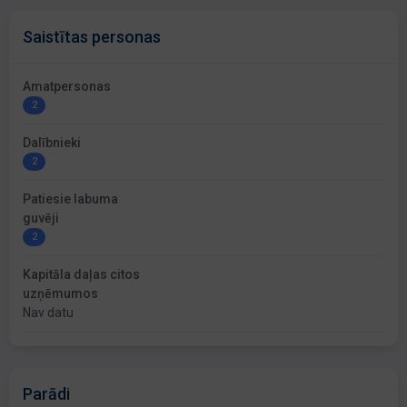
Saistītas personas
Amatpersonas
2
Dalībnieki
2
Patiesie labuma
guvēji
2
Kapitāla daļas citos
uzņēmumos
Nav datu
Parādi