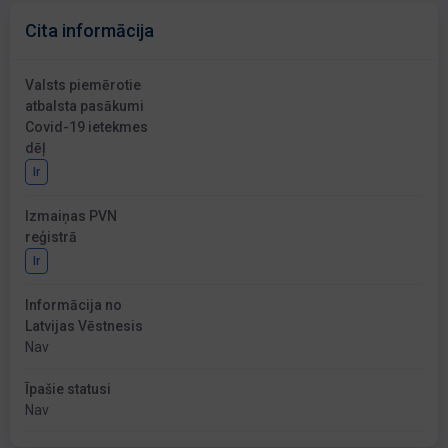
Cita informācija
Valsts piemērotie
atbalsta pasākumi
Covid-19 ietekmes
dēļ
Ir
Izmaiņas PVN
reģistrā
Ir
Informācija no
Latvijas Vēstnesis
Nav
Īpašie statusi
Nav