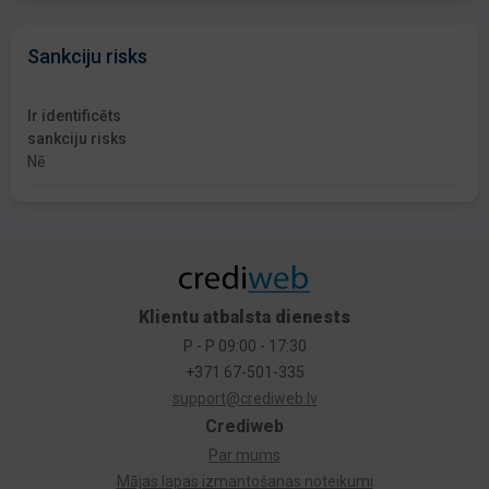
Sankciju risks
Ir identificēts
sankciju risks
Nē
Klientu atbalsta dienests
P - P 09:00 - 17:30
+371 67-501-335
support@crediweb.lv
Crediweb
Par mums
Mājas lapas izmantošanas noteikumi