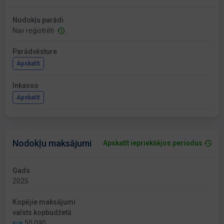
Nodokļu parādi
Nav reģistrēti
Parādvēsture
Apskatīt
Inkasso
Apskatīt
Nodokļu maksājumi
Apskatīt iepriekšējos periodus
Gads
2025
Kopējie maksājumi
valsts kopbudžetā
50 090
EUR