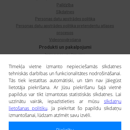
Palīdzība
Sīkdatnes
Personas datu apstrādes politika
Personas datu apstrādes politika pretendentu atlases
procesos
Videonovērošana
Produkti un pakalpojumi
Izziņa par uzņēmumu
Izziņa par privātpersonu
Tīmekļa vietne izmanto nepieciešamās sīkdatnes
Dzimtas koks
tehniskās darbības un funkcionalitātes nodrošināšanai.
Uzņēmumu atlase
Tās tiek iestatītas automātiski, un tām nav jāiegūst
Monitorings
lietotāja piekrišana. Ar Jūsu piekrišanu šajā vietnē
Kredītizziņa par ārvalstu uzņēmumiem
papildus var tikt izmantotas statistiskās sīkdatnes. Lai
uzzinātu vairāk, iepazīstieties ar mūsu
sīkdatņu
® CREDITREFORM Latvija
lietošanas politiku
. Ja piekrītat šo papildu sīkdatņu
SIA
izmantošanai, lūdzam atzīmēt savu izvēli.
People illustrations by Storyset