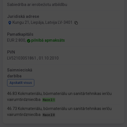
Sabiedrība ar ierobežotu atbildību
Juridiskā adrese
Kungu 21, Liepāja, Latvija LV-3401
Pamatkapitāls
EUR 2 800,
pilnībā apmaksāts
PVN
LV52103051861 , 01.10.2010
Saimnieciskā
darbība
Apskatīt visus
46.83 Kokmateriālu, būvmateriālu un sanitārtehnikas ierīču
vairumtirdzniecība
Nace 2.1
46.73 Kokmateriālu, būvmateriālu un sanitārtehnikas ierīču
vairumtirdzniecība
Nace 2.0