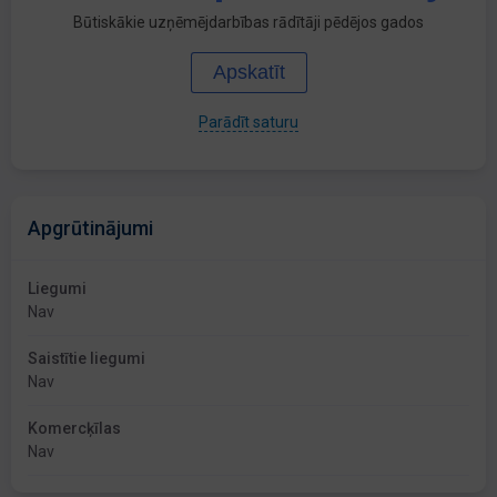
Būtiskākie uzņēmējdarbības rādītāji pēdējos gados
Apskatīt
Parādīt saturu
Apgrūtinājumi
Liegumi
Nav
Saistītie liegumi
Nav
Komercķīlas
Nav