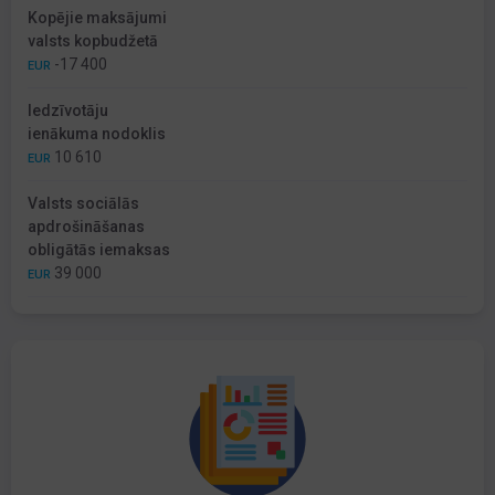
Kopējie maksājumi
valsts kopbudžetā
-17 400
EUR
Iedzīvotāju
ienākuma nodoklis
10 610
EUR
Valsts sociālās
apdrošināšanas
obligātās iemaksas
39 000
EUR