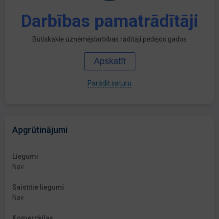
Darbības pamatrādītāji
Būtiskākie uzņēmējdarbības rādītāji pēdējos gados
Apskatīt
Parādīt saturu
Apgrūtinājumi
Liegumi
Nav
Saistītie liegumi
Nav
Komercķīlas