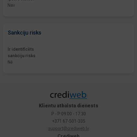
Nav
Sankciju risks
Ir identificēts
sankciju risks
Nē
Klientu atbalsta dienests
P - P 09:00 - 17:30
+371 67-501-335
support@crediweb.lv
Crediweb