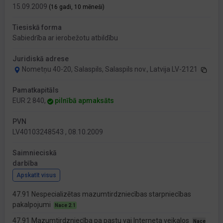
15.09.2009
(16 gadi, 10 mēneši)
Tiesiskā forma
Sabiedrība ar ierobežotu atbildību
Juridiskā adrese
Nometņu 40-20, Salaspils, Salaspils nov., Latvija LV-2121
Pamatkapitāls
EUR 2 840,
pilnībā apmaksāts
PVN
LV40103248543 , 08.10.2009
Saimnieciskā
darbība
Apskatīt visus
47.91 Nespecializētas mazumtirdzniecības starpniecības
pakalpojumi
Nace 2.1
47.91 Mazumtirdzniecība pa pastu vai Interneta veikalos
Nace