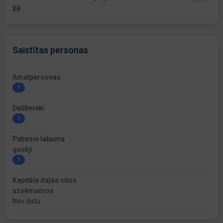
2.0
Saistītas personas
Amatpersonas
1
Dalībnieki
1
Patiesie labuma
guvēji
1
Kapitāla daļas citos
uzņēmumos
Nav datu