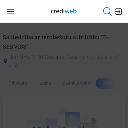
Sabiedrība ar ierobežotu atbildību "P-
SERVISS"
Nometņu 40-20, Salaspils, Salaspils nov., Latvija LV-
2121
Pārskats
Izziņa
Dzimtas koks
Izmaiņu vēst