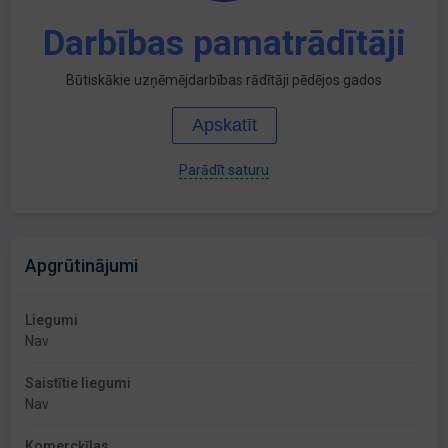
Darbības pamatrādītāji
Būtiskākie uzņēmējdarbības rādītāji pēdējos gados
Apskatīt
Parādīt saturu
Apgrūtinājumi
Liegumi
Nav
Saistītie liegumi
Nav
Komercķīlas