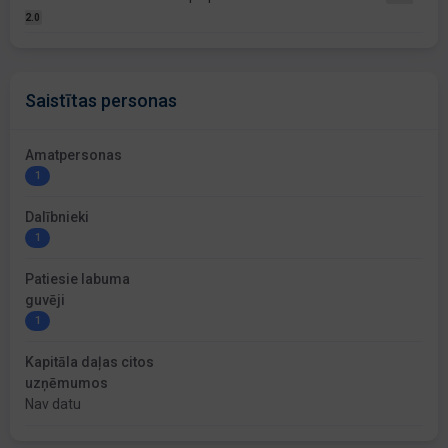
2.0
Saistītas personas
Amatpersonas
1
Dalībnieki
1
Patiesie labuma
guvēji
1
Kapitāla daļas citos
uzņēmumos
Nav datu