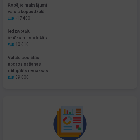
Kopējie maksājumi
valsts kopbudžetā
-17 400
EUR
Iedzīvotāju
ienākuma nodoklis
10 610
EUR
Valsts sociālās
apdrošināšanas
obligātās iemaksas
39 000
EUR