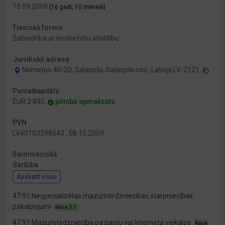
15.09.2009
(16 gadi, 10 mēneši)
Tiesiskā forma
Sabiedrība ar ierobežotu atbildību
Juridiskā adrese
Nometņu 40-20, Salaspils, Salaspils nov., Latvija LV-2121
Pamatkapitāls
EUR 2 840,
pilnībā apmaksāts
PVN
LV40103248543 , 08.10.2009
Saimnieciskā
darbība
Apskatīt visus
47.91 Nespecializētas mazumtirdzniecības starpniecības
pakalpojumi
Nace 2.1
47.91 Mazumtirdzniecība pa pastu vai Interneta veikalos
Nace