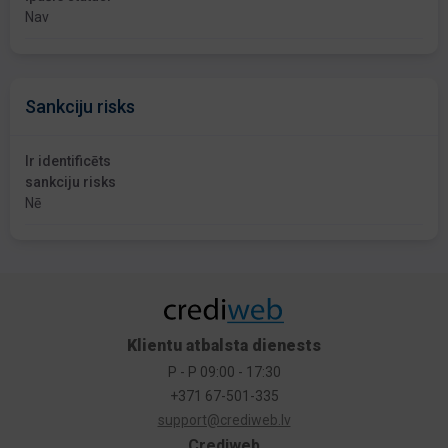
Nav
Sankciju risks
Ir identificēts
sankciju risks
Nē
Klientu atbalsta dienests
P - P 09:00 - 17:30
+371 67-501-335
support@crediweb.lv
Crediweb