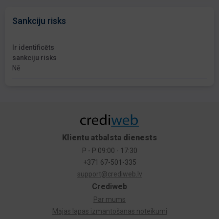
Sankciju risks
Ir identificēts
sankciju risks
Nē
Klientu atbalsta dienests
P - P 09:00 - 17:30
+371 67-501-335
support@crediweb.lv
Crediweb
Par mums
Mājas lapas izmantošanas noteikumi