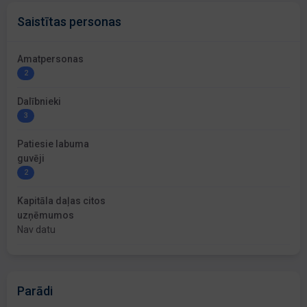
Saistītas personas
Amatpersonas
2
Dalībnieki
3
Patiesie labuma
guvēji
2
Kapitāla daļas citos
uzņēmumos
Nav datu
Parādi