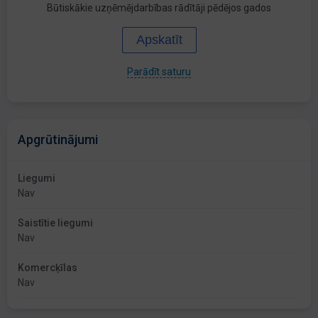
Būtiskākie uzņēmējdarbības rādītāji pēdējos gados
Apskatīt
Parādīt saturu
Apgrūtinājumi
Liegumi
Nav
Saistītie liegumi
Nav
Komercķīlas
Nav