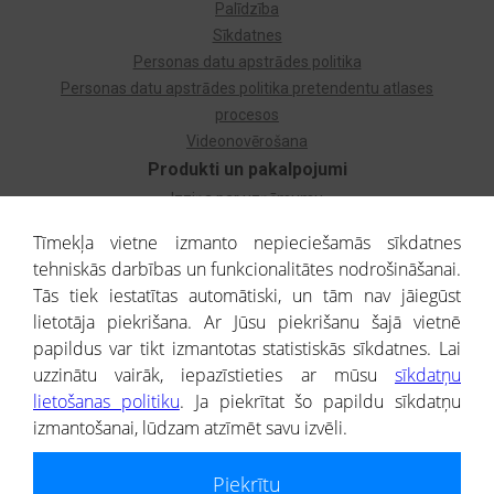
Palīdzība
Sīkdatnes
Personas datu apstrādes politika
Personas datu apstrādes politika pretendentu atlases
procesos
Videonovērošana
Produkti un pakalpojumi
Izziņa par uzņēmumu
Izziņa par privātpersonu
Tīmekļa vietne izmanto nepieciešamās sīkdatnes
Dzimtas koks
tehniskās darbības un funkcionalitātes nodrošināšanai.
Uzņēmumu atlase
Tās tiek iestatītas automātiski, un tām nav jāiegūst
Monitorings
lietotāja piekrišana. Ar Jūsu piekrišanu šajā vietnē
Kredītizziņa par ārvalstu uzņēmumiem
papildus var tikt izmantotas statistiskās sīkdatnes. Lai
uzzinātu vairāk, iepazīstieties ar mūsu
sīkdatņu
® CREDITREFORM Latvija
lietošanas politiku
. Ja piekrītat šo papildu sīkdatņu
SIA
izmantošanai, lūdzam atzīmēt savu izvēli.
People illustrations by Storyset
Piekrītu