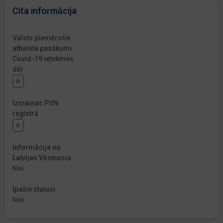
Cita informācija
Valsts piemērotie
atbalsta pasākumi
Covid-19 ietekmes
dēļ
Ir
Izmaiņas PVN
reģistrā
Ir
Informācija no
Latvijas Vēstnesis
Nav
Īpašie statusi
Nav