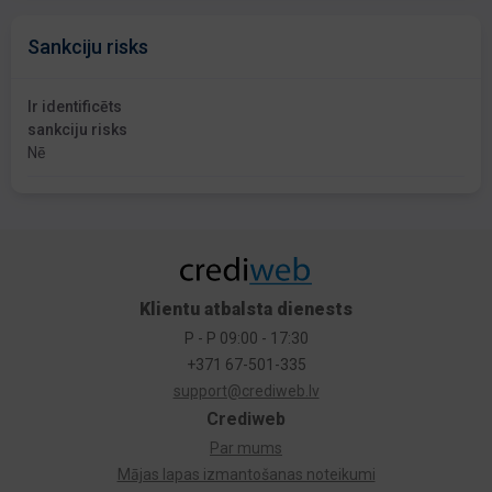
Sankciju risks
Ir identificēts
sankciju risks
Nē
Klientu atbalsta dienests
P - P 09:00 - 17:30
+371 67-501-335
support@crediweb.lv
Crediweb
Par mums
Mājas lapas izmantošanas noteikumi