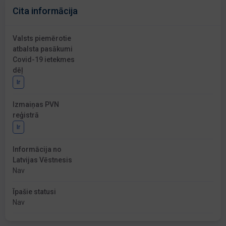
Cita informācija
Valsts piemērotie
atbalsta pasākumi
Covid-19 ietekmes
dēļ
Ir
Izmaiņas PVN
reģistrā
Ir
Informācija no
Latvijas Vēstnesis
Nav
Īpašie statusi
Nav