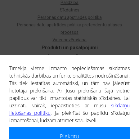
Palīdzība
Sīkdatnes
Personas datu apstrādes politika
Personas datu apstrādes politika pretendentu atlases
procesos
Videonovērošana
Produkti un pakalpojumi
Izziņa par uzņēmumu
Izziņa par privātpersonu
Tīmekļa vietne izmanto nepieciešamās sīkdatnes
Dzimtas koks
tehniskās darbības un funkcionalitātes nodrošināšanai.
Uzņēmumu atlase
Tās tiek iestatītas automātiski, un tām nav jāiegūst
Monitorings
lietotāja piekrišana. Ar Jūsu piekrišanu šajā vietnē
Kredītizziņa par ārvalstu uzņēmumiem
papildus var tikt izmantotas statistiskās sīkdatnes. Lai
uzzinātu vairāk, iepazīstieties ar mūsu
sīkdatņu
® CREDITREFORM Latvija
lietošanas politiku
. Ja piekrītat šo papildu sīkdatņu
SIA
izmantošanai, lūdzam atzīmēt savu izvēli.
People illustrations by Storyset
Piekrītu