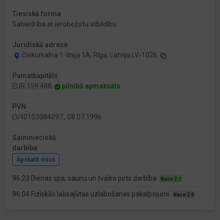
Tiesiskā forma
Sabiedrība ar ierobežotu atbildību
Juridiskā adrese
Čiekurkalna 1. līnija 1A, Rīga, Latvija LV-1026
Pamatkapitāls
EUR 159 488,
pilnībā apmaksāts
PVN
LV40103084097 , 08.07.1996
Saimnieciskā
darbība
Apskatīt visus
96.23 Dienas spa, saunu un tvaika pirts darbība
Nace 2.1
96.04 Fiziskās labsajūtas uzlabošanas pakalpojumi
Nace 2.0