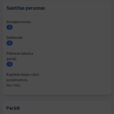
Saistītas personas
Amatpersonas
2
Dalībnieki
3
Patiesie labuma
guvēji
2
Kapitāla daļas citos
uzņēmumos
Nav datu
Parādi