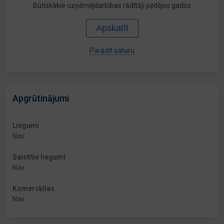
Būtiskākie uzņēmējdarbības rādītāji pēdējos gados
Apskatīt
Parādīt saturu
Apgrūtinājumi
Liegumi
Nav
Saistītie liegumi
Nav
Komercķīlas
Nav