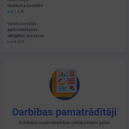
ienākuma nodoklis
1 670
EUR
Valsts sociālās
apdrošināšanas
obligātās iemaksas
4 260
EUR
Darbības pamatrādītāji
Būtiskākie uzņēmējdarbības rādītāji pēdējos gados