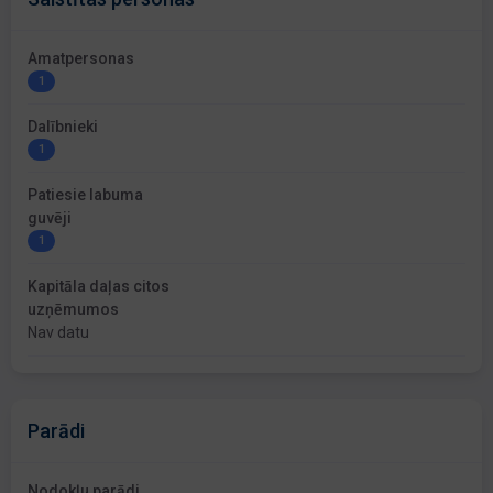
Amatpersonas
1
Dalībnieki
1
Patiesie labuma
guvēji
1
Kapitāla daļas citos
uzņēmumos
Nav datu
Parādi
Nodokļu parādi