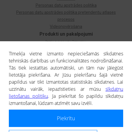
Personas datu apstrādes politika
Personas datu apstrādes politika pretendentu atlases
procesos
Videonovērošana
Produkti un pakalpojumi
Izziņa par uzņēmumu
Izziņa par privātpersonu
Tīmekļa vietne izmanto nepieciešamās sīkdatnes
Dzimtas koks
tehniskās darbības un funkcionalitātes nodrošināšanai.
Uzņēmumu atlase
Tās tiek iestatītas automātiski, un tām nav jāiegūst
Monitorings
lietotāja piekrišana. Ar Jūsu piekrišanu šajā vietnē
Kredītizziņa par ārvalstu uzņēmumiem
papildus var tikt izmantotas statistiskās sīkdatnes. Lai
uzzinātu vairāk, iepazīstieties ar mūsu
sīkdatņu
® CREDITREFORM Latvija
lietošanas politiku
. Ja piekrītat šo papildu sīkdatņu
SIA
izmantošanai, lūdzam atzīmēt savu izvēli.
People illustrations by Storyset
Piekrītu
Informāciju no Uzņēmumu reģistra nodrošina SIA CREDITREFORM Latvija.
Portāla ietvaros saņemtajai informācijai ir uzziņas raksturs, un tai nav
juridiska spēka. Portāla lietotājs, izmantojot portālā saņemto informāciju, ir