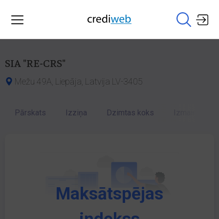
SIA "RE-CRS"
Mežu 49A, Liepāja, Latvija LV-3405
Pārskats
Izziņa
Dzimtas koks
Izmaiņu vēst
Maksātspējas