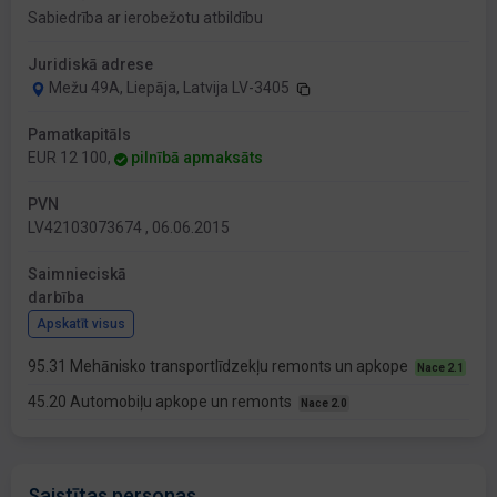
Sabiedrība ar ierobežotu atbildību
Juridiskā adrese
Mežu 49A, Liepāja, Latvija LV-3405
Pamatkapitāls
EUR 12 100,
pilnībā apmaksāts
PVN
LV42103073674 , 06.06.2015
Saimnieciskā
darbība
Apskatīt visus
95.31 Mehānisko transportlīdzekļu remonts un apkope
Nace 2.1
45.20 Automobiļu apkope un remonts
Nace 2.0
Saistītas personas