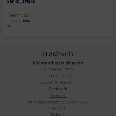
Sankciju risks
Ir identificēts
sankciju risks
Nē
Klientu atbalsta dienests
P - P 09:00 - 17:30
+371 67-501-335
support@crediweb.lv
Crediweb
Par mums
Mājas lapas izmantošanas noteikumi
Palīdzība
Sīkdatnes