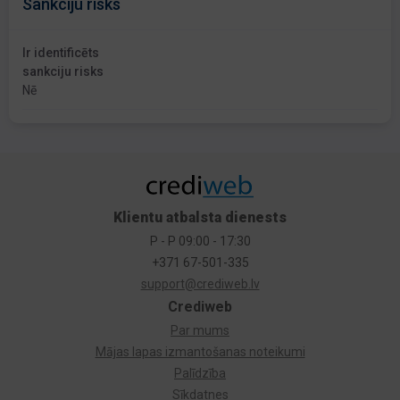
Sankciju risks
Ir identificēts
sankciju risks
Nē
Klientu atbalsta dienests
P - P 09:00 - 17:30
+371 67-501-335
support@crediweb.lv
Crediweb
Par mums
Mājas lapas izmantošanas noteikumi
Palīdzība
Sīkdatnes