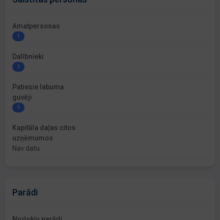
Amatpersonas
1
Dalībnieki
1
Patiesie labuma
guvēji
1
Kapitāla daļas citos
uzņēmumos
Nav datu
Parādi
Nodokļu parādi