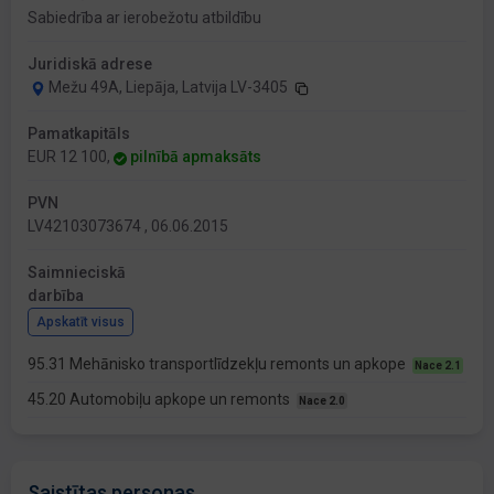
Sabiedrība ar ierobežotu atbildību
Juridiskā adrese
Mežu 49A, Liepāja, Latvija LV-3405
Pamatkapitāls
EUR 12 100,
pilnībā apmaksāts
PVN
LV42103073674 , 06.06.2015
Saimnieciskā
darbība
Apskatīt visus
95.31 Mehānisko transportlīdzekļu remonts un apkope
Nace 2.1
45.20 Automobiļu apkope un remonts
Nace 2.0
Saistītas personas