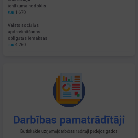
ienākuma nodoklis
1 670
EUR
Valsts sociālās
apdrošināšanas
obligātās iemaksas
4 260
EUR
Darbības pamatrādītāji
Būtiskākie uzņēmējdarbības rādītāji pēdējos gados