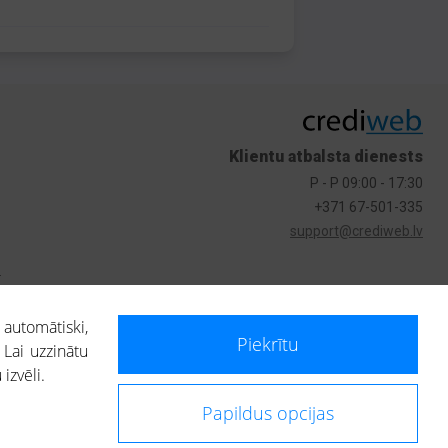
Klientu atbalsta dienests
P - P 09:00 - 17:30
+371 67-501-335
support@crediweb.lv
s
 automātiski,
Piekrītu
 Lai uzzinātu
izvēli.
Papildus opcijas
ietotājs, izmantojot portālā saņemto informāciju, ir atbildīgs par fizisko
 darbībām vai uz to pieņemtajiem lēmumiem, balstoties uz portālā saņemto