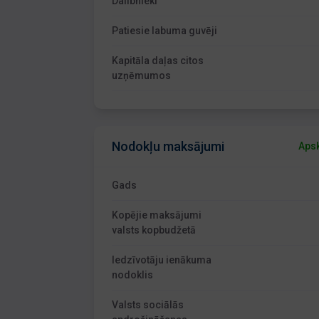
Dalībnieki
Patiesie labuma guvēji
Kapitāla daļas citos
uzņēmumos
Nodokļu maksājumi
Apsk
Gads
Kopējie maksājumi
valsts kopbudžetā
Iedzīvotāju ienākuma
nodoklis
Valsts sociālās