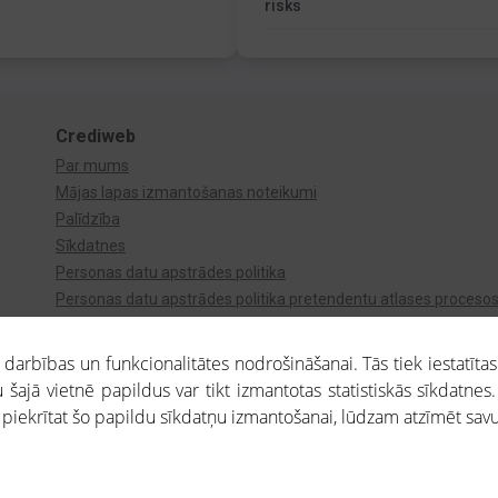
risks
Crediweb
Par mums
Mājas lapas izmantošanas noteikumi
Palīdzība
Sīkdatnes
Personas datu apstrādes politika
Personas datu apstrādes politika pretendentu atlases proceso
Videonovērošana
arbības un funkcionalitātes nodrošināšanai. Tās tiek iestatītas
 šajā vietnē papildus var tikt izmantotas statistiskās sīkdatnes.
a piekrītat šo papildu sīkdatņu izmantošanai, lūdzam atzīmēt savu 
aros saņemtajai informācijai ir uzziņas raksturs, un tai nav juridiska spēka. Portāla l
teikumu ievērošanu. Portāla uzturētājs nav atbildīgs par portāla lietotāju veiktajām