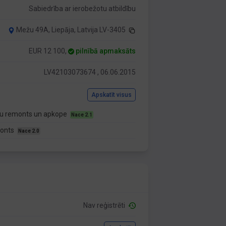
Sabiedrība ar ierobežotu atbildību
Mežu 49A, Liepāja, Latvija LV-3405
EUR 12 100,
pilnībā apmaksāts
LV42103073674 , 06.06.2015
Apskatīt visus
kļu remonts un apkope
Nace 2.1
monts
Nace 2.0
Nav reģistrēti