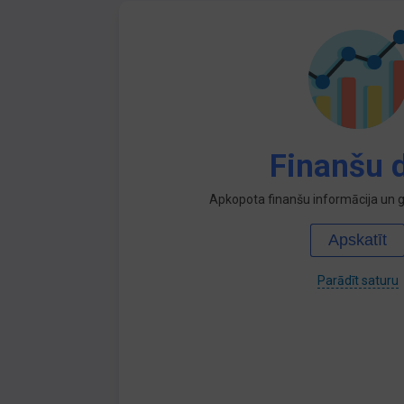
Finanšu d
Apkopota finanšu informācija un ga
Apskatīt
Parādīt saturu