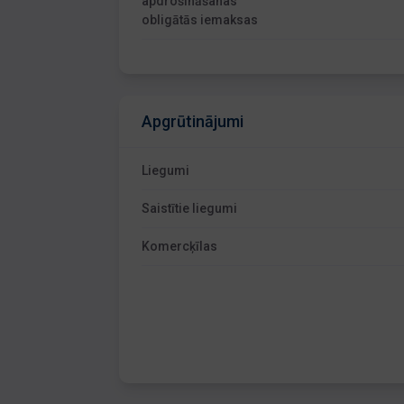
apdrošināšanas
obligātās iemaksas
Apgrūtinājumi
Liegumi
Saistītie liegumi
Komercķīlas