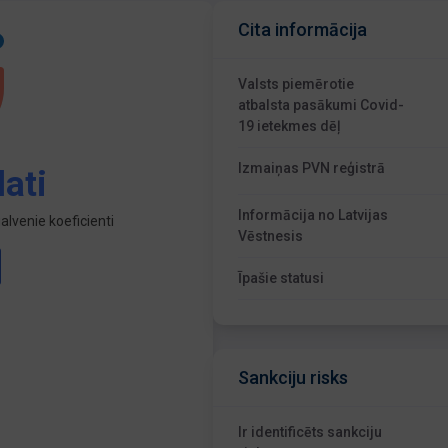
Cita informācija
Valsts piemērotie
atbalsta pasākumi Covid-
19 ietekmes dēļ
Izmaiņas PVN reģistrā
ati
Informācija no Latvijas
lvenie koeficienti
Vēstnesis
Īpašie statusi
Sankciju risks
Ir identificēts sankciju