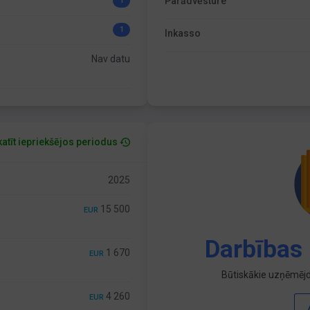
Parādvēsture
1
1
Inkasso
Nav datu
atīt iepriekšējos periodus
2025
15 500
EUR
Darbības 
1 670
EUR
Būtiskākie uzņēmējd
4 260
EUR