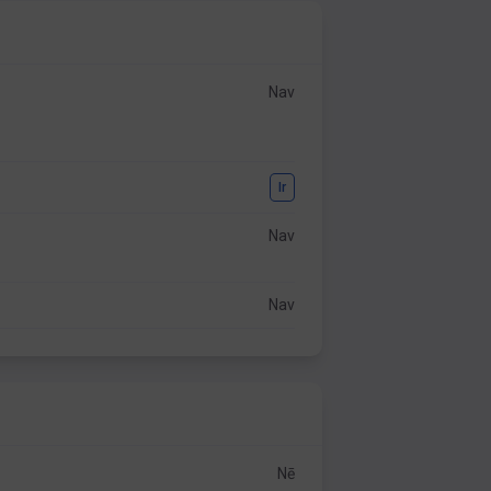
Nav
Ir
Nav
Nav
Nē