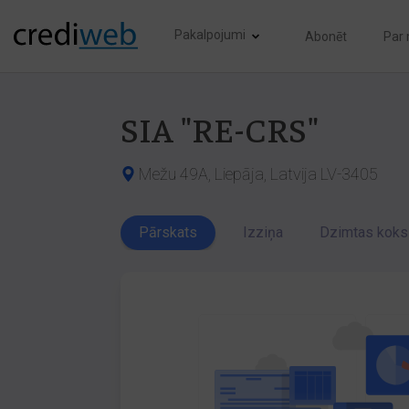
Pakalpojumi
Abonēt
Par
SIA "RE-CRS"
Mežu 49A, Liepāja, Latvija LV-3405
Pārskats
Izziņa
Dzimtas koks