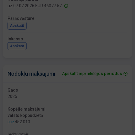
uz 07.07.2026 EUR 46077.57
Parādvēsture
Apskatīt
Inkasso
Apskatīt
Nodokļu maksājumi
Apskatīt iepriekšējos periodus
Gads
2025
Kopējie maksājumi
valsts kopbudžetā
452 010
EUR
Iedzīvotāju