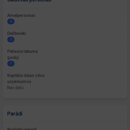
Amatpersonas
2
Dalībnieki
2
Patiesie labuma
guvēji
1
Kapitāla daļas citos
uzņēmumos
Nav datu
Parādi
Nodokļu parādi