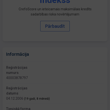
indekss
CrefoScore un ieteicamais maksimālais kredīts
sadarbības riska novērtējumam
Pārbaudīt
Informācija
Reģistrācijas
numurs
40003878797
Reģistrācijas
datums
04.12.2006
(19 gadi, 8 mēneši)
Tiesiskā forma