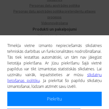
Personas datu apstrādes politika
Personas datu apstrādes politika pretendentu atlases
procesos
Videonovērošana
Produkti un pakalpojumi
Izziņa par uzņēmumu
Izziņa par privātpersonu
Tīmekļa vietne izmanto nepieciešamās sīkdatnes
Dzimtas koks
tehniskās darbības un funkcionalitātes nodrošināšanai.
Uzņēmumu atlase
Tās tiek iestatītas automātiski, un tām nav jāiegūst
Monitorings
lietotāja piekrišana. Ar Jūsu piekrišanu šajā vietnē
Kredītizziņa par ārvalstu uzņēmumiem
papildus var tikt izmantotas statistiskās sīkdatnes. Lai
uzzinātu vairāk, iepazīstieties ar mūsu
sīkdatņu
® CREDITREFORM Latvija
lietošanas politiku
. Ja piekrītat šo papildu sīkdatņu
SIA
izmantošanai, lūdzam atzīmēt savu izvēli.
People illustrations by Storyset
Piekrītu
Informāciju no Uzņēmumu reģistra nodrošina SIA CREDITREFORM Latvija.
Portāla ietvaros saņemtajai informācijai ir uzziņas raksturs, un tai nav