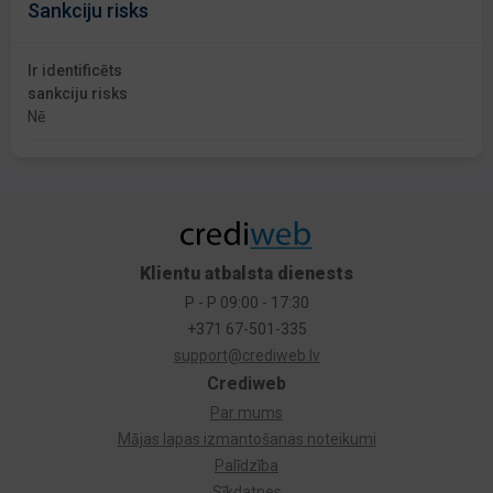
Sankciju risks
Ir identificēts
sankciju risks
Nē
Klientu atbalsta dienests
P - P 09:00 - 17:30
+371 67-501-335
support@crediweb.lv
Crediweb
Par mums
Mājas lapas izmantošanas noteikumi
Palīdzība
Sīkdatnes