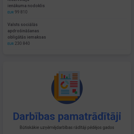
ienākuma nodoklis
99 810
EUR
Valsts sociālās
apdrošināšanas
obligātās iemaksas
230 840
EUR
Darbības pamatrādītāji
Būtiskākie uzņēmējdarbības rādītāji pēdējos gados