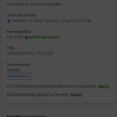
Sabiedrība ar ierobežotu atbildību
Juridiskā adrese
Zeltkalna 15, Cēsis, Cēsu nov., Latvija LV-4101
Pamatkapitāls
EUR 3 500,
pilnībā apmaksāts
PVN
LV40003878797 , 19.01.2007
Saimnieciskā
darbība
Apskatīt visus
95.31 Mehānisko transportlīdzekļu remonts un apkope
Nace 2.1
45.20 Automobiļu apkope un remonts
Nace 2.0
Saistītas personas