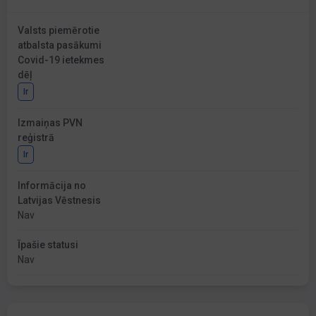
Valsts piemērotie
atbalsta pasākumi
Covid-19 ietekmes
dēļ
Ir
Izmaiņas PVN
reģistrā
Ir
Informācija no
Latvijas Vēstnesis
Nav
Īpašie statusi
Nav