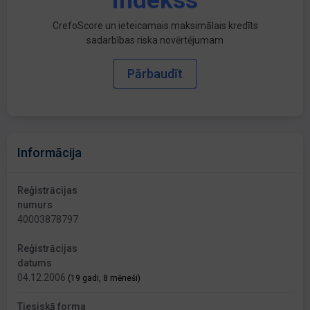
indekss
CrefoScore un ieteicamais maksimālais kredīts
sadarbības riska novērtējumam
Pārbaudīt
Informācija
Reģistrācijas
numurs
40003878797
Reģistrācijas
datums
04.12.2006
(19 gadi, 8 mēneši)
Tiesiskā forma