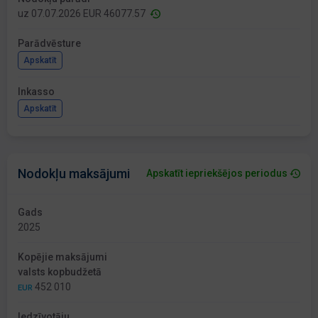
uz 07.07.2026 EUR 46077.57
Parādvēsture
Apskatīt
Inkasso
Apskatīt
Nodokļu maksājumi
Apskatīt iepriekšējos periodus
Gads
2025
Kopējie maksājumi
valsts kopbudžetā
452 010
EUR
Iedzīvotāju