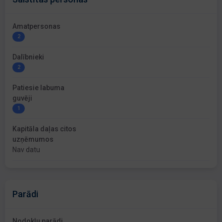
Amatpersonas
2
Dalībnieki
2
Patiesie labuma
guvēji
1
Kapitāla daļas citos
uzņēmumos
Nav datu
Parādi
Nodokļu parādi