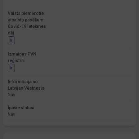
Valsts piemērotie
atbalsta pasākumi
Covid-19 ietekmes
dēļ
Ir
Izmaiņas PVN
reģistrā
Ir
Informācija no
Latvijas Vēstnesis
Nav
Īpašie statusi
Nav