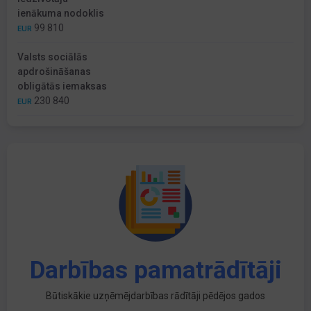
ienākuma nodoklis
99 810
EUR
Valsts sociālās
apdrošināšanas
obligātās iemaksas
230 840
EUR
Darbības pamatrādītāji
Būtiskākie uzņēmējdarbības rādītāji pēdējos gados