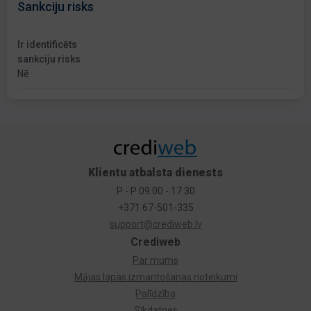
Sankciju risks
Ir identificēts
sankciju risks
Nē
Klientu atbalsta dienests
P - P 09:00 - 17:30
+371 67-501-335
support@crediweb.lv
Crediweb
Par mums
Mājas lapas izmantošanas noteikumi
Palīdzība
Sīkdatnes