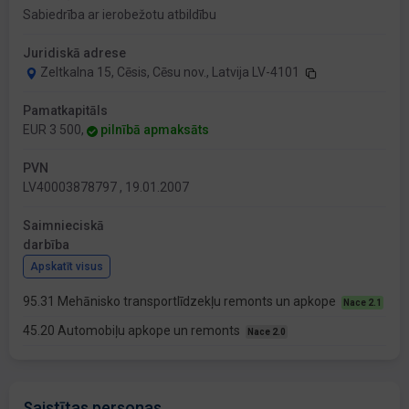
Sabiedrība ar ierobežotu atbildību
Juridiskā adrese
Zeltkalna 15, Cēsis, Cēsu nov., Latvija LV-4101
Pamatkapitāls
EUR 3 500,
pilnībā apmaksāts
PVN
LV40003878797 , 19.01.2007
Saimnieciskā
darbība
Apskatīt visus
95.31 Mehānisko transportlīdzekļu remonts un apkope
Nace 2.1
45.20 Automobiļu apkope un remonts
Nace 2.0
Saistītas personas