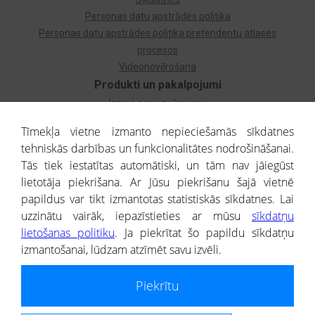
Personas datu apstrādes politika
Personas datu apstrādes politika pretendentu atlases
procesos
Videonovērošana
Produkti un pakalpojumi
Izziņa par uzņēmumu
Izziņa par privātpersonu
Tīmekļa vietne izmanto nepieciešamās sīkdatnes
Dzimtas koks
tehniskās darbības un funkcionalitātes nodrošināšanai.
Uzņēmumu atlase
Tās tiek iestatītas automātiski, un tām nav jāiegūst
Monitorings
lietotāja piekrišana. Ar Jūsu piekrišanu šajā vietnē
Kredītizziņa par ārvalstu uzņēmumiem
papildus var tikt izmantotas statistiskās sīkdatnes. Lai
uzzinātu vairāk, iepazīstieties ar mūsu
sīkdatņu
® CREDITREFORM Latvija
lietošanas politiku
. Ja piekrītat šo papildu sīkdatņu
SIA
izmantošanai, lūdzam atzīmēt savu izvēli.
People illustrations by Storyset
Piekrītu
Informāciju no Uzņēmumu reģistra nodrošina SIA CREDITREFORM Latvija.
Portāla ietvaros saņemtajai informācijai ir uzziņas raksturs, un tai nav