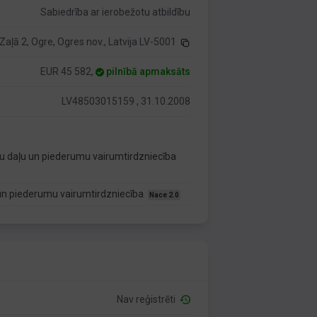
Sabiedrība ar ierobežotu atbildību
Zaļā 2, Ogre, Ogres nov., Latvija LV-5001
EUR 45 582,
pilnībā apmaksāts
LV48503015159 , 31.10.2008
ļu daļu un piederumu vairumtirdzniecība
un piederumu vairumtirdzniecība
Nace 2.0
Nav reģistrēti