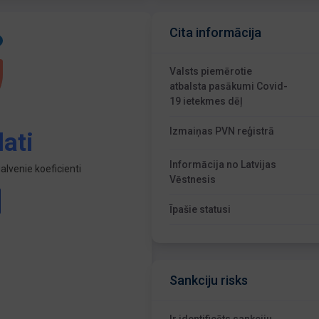
Cita informācija
Valsts piemērotie
atbalsta pasākumi Covid-
19 ietekmes dēļ
Izmaiņas PVN reģistrā
ati
Informācija no Latvijas
lvenie koeficienti
Vēstnesis
Īpašie statusi
Sankciju risks