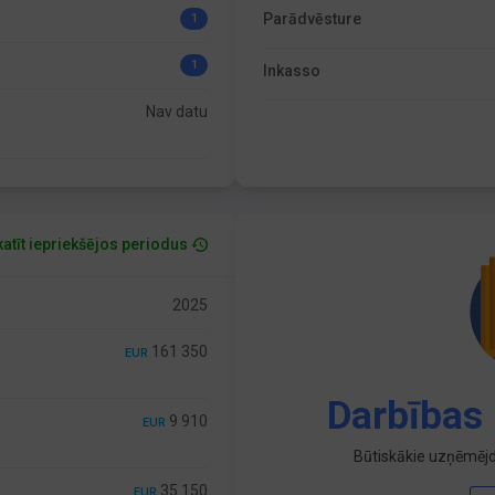
Parādvēsture
1
1
Inkasso
Nav datu
atīt iepriekšējos periodus
2025
161 350
EUR
Darbības 
9 910
EUR
Būtiskākie uzņēmējd
35 150
EUR