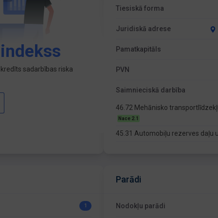
Tiesiskā forma
Juridiskā adrese
 indekss
Pamatkapitāls
kredīts sadarbības riska
PVN
Saimnieciskā darbība
46.72 Mehānisko transportlīdzek
Nace 2.1
45.31 Automobiļu rezerves daļu 
Parādi
Nodokļu parādi
1