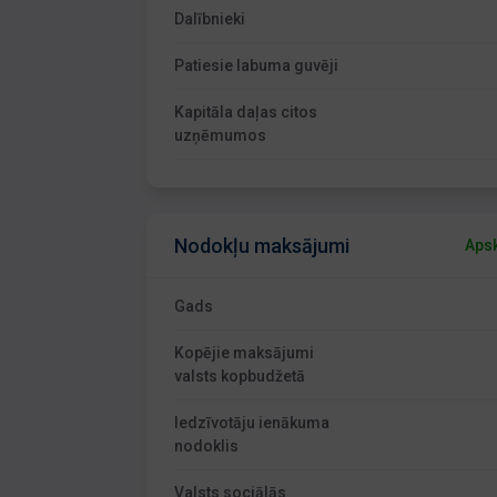
Dalībnieki
Patiesie labuma guvēji
Kapitāla daļas citos
uzņēmumos
Nodokļu maksājumi
Apsk
Gads
Kopējie maksājumi
valsts kopbudžetā
Iedzīvotāju ienākuma
nodoklis
Valsts sociālās