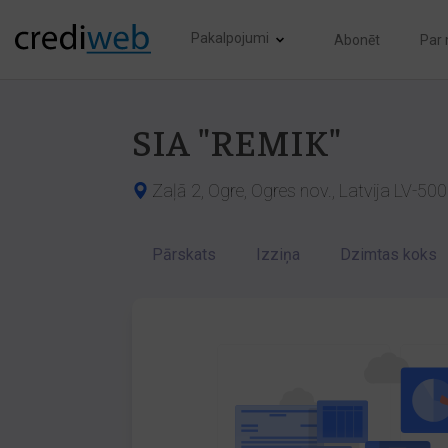
Pakalpojumi
Abonēt
Par
SIA "REMIK"
Zaļā 2, Ogre, Ogres nov., Latvija LV-50
Pārskats
Izziņa
Dzimtas koks