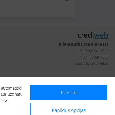
Nē
Klientu atbalsta dienests
P - P 09:00 - 17:30
+371 67-501-335
support@crediweb.lv
s
 automātiski,
Piekrītu
 Lai uzzinātu
izvēli.
Papildus opcijas
ietotājs, izmantojot portālā saņemto informāciju, ir atbildīgs par fizisko