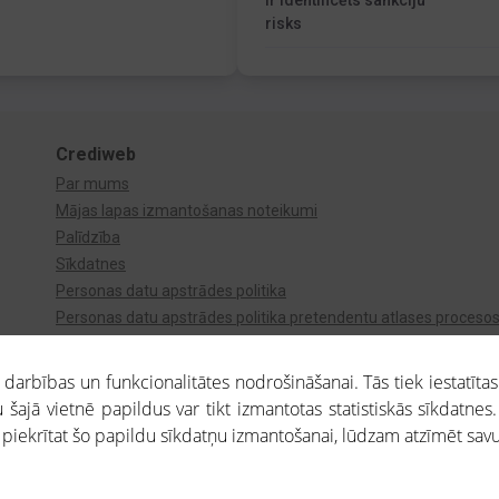
Ir identificēts sankciju
risks
Crediweb
Par mums
Mājas lapas izmantošanas noteikumi
Palīdzība
Sīkdatnes
Personas datu apstrādes politika
Personas datu apstrādes politika pretendentu atlases proceso
Videonovērošana
arbības un funkcionalitātes nodrošināšanai. Tās tiek iestatītas
 šajā vietnē papildus var tikt izmantotas statistiskās sīkdatnes.
a piekrītat šo papildu sīkdatņu izmantošanai, lūdzam atzīmēt savu 
aros saņemtajai informācijai ir uzziņas raksturs, un tai nav juridiska spēka. Portāla l