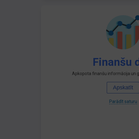
Finanšu d
Apkopota finanšu informācija un ga
Apskatīt
Parādīt saturu