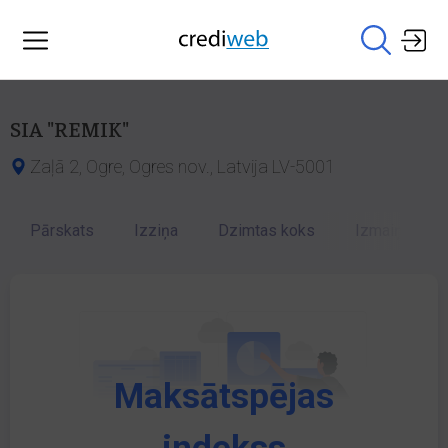
SIA "REMIK"
Zaļā 2, Ogre, Ogres nov., Latvija LV-5001
Pārskats
Izziņa
Dzimtas koks
Izmaiņu vēst
Maksātspējas