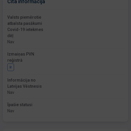
Cita informācija
Valsts piemērotie
atbalsta pasākumi
Covid-19 ietekmes
dēļ
Nav
Izmaiņas PVN
reģistrā
Ir
Informācija no
Latvijas Vēstnesis
Nav
Īpašie statusi
Nav