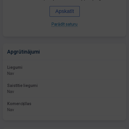
Apskatīt
Parādīt saturu
Apgrūtinājumi
Liegumi
Nav
Saistītie liegumi
Nav
Komercķīlas
Nav