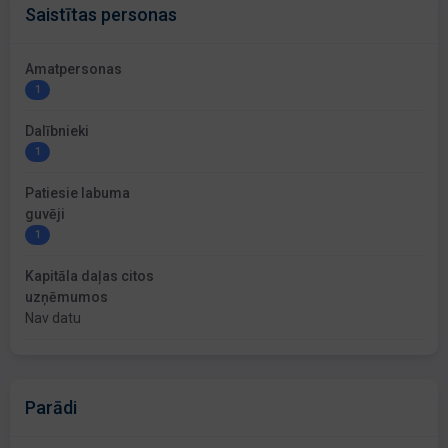
Saistītas personas
Amatpersonas
1
Dalībnieki
1
Patiesie labuma
guvēji
1
Kapitāla daļas citos
uzņēmumos
Nav datu
Parādi