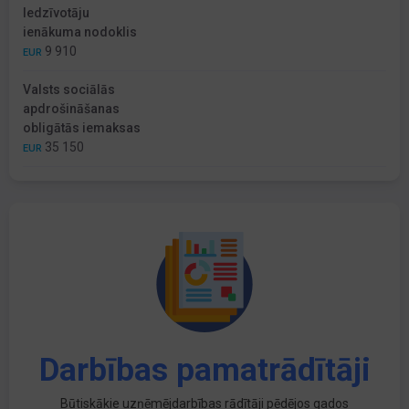
Iedzīvotāju
ienākuma nodoklis
9 910
EUR
Valsts sociālās
apdrošināšanas
obligātās iemaksas
35 150
EUR
Darbības pamatrādītāji
Būtiskākie uzņēmējdarbības rādītāji pēdējos gados