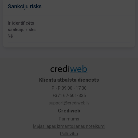
Sankciju risks
Ir identificēts
sankciju risks
Nē
Klientu atbalsta dienests
P - P 09:00 - 17:30
+371 67-501-335
support@crediweb.lv
Crediweb
Par mums
Mājas lapas izmantošanas noteikumi
Palīdzība