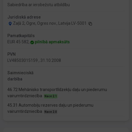
Sabiedrība ar ierobežotu atbildību
Juridiskā adrese
Zaļā 2, Ogre, Ogres nov., Latvija LV-5001
Pamatkapitāls
EUR 45 582,
pilnībā apmaksāts
PVN
LV48503015159 , 31.10.2008
Saimnieciskā
darbība
46.72 Mehānisko transportlīdzekļu daļu un piederumu
vairumtirdzniecība
Nace 2.1
45.31 Automobiļu rezerves daļu un piederumu
vairumtirdzniecība
Nace 2.0