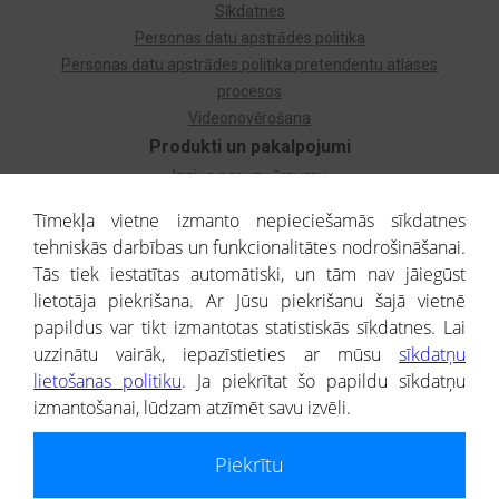
Sīkdatnes
Personas datu apstrādes politika
Personas datu apstrādes politika pretendentu atlases
procesos
Videonovērošana
Produkti un pakalpojumi
Izziņa par uzņēmumu
Izziņa par privātpersonu
Tīmekļa vietne izmanto nepieciešamās sīkdatnes
Dzimtas koks
tehniskās darbības un funkcionalitātes nodrošināšanai.
Uzņēmumu atlase
Tās tiek iestatītas automātiski, un tām nav jāiegūst
Monitorings
lietotāja piekrišana. Ar Jūsu piekrišanu šajā vietnē
Kredītizziņa par ārvalstu uzņēmumiem
papildus var tikt izmantotas statistiskās sīkdatnes. Lai
uzzinātu vairāk, iepazīstieties ar mūsu
sīkdatņu
® CREDITREFORM Latvija
lietošanas politiku
. Ja piekrītat šo papildu sīkdatņu
SIA
izmantošanai, lūdzam atzīmēt savu izvēli.
People illustrations by Storyset
Piekrītu
Informāciju no Uzņēmumu reģistra nodrošina SIA CREDITREFORM Latvija.
Portāla ietvaros saņemtajai informācijai ir uzziņas raksturs, un tai nav