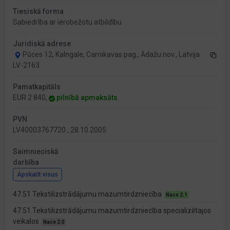
Tiesiskā forma
Sabiedrība ar ierobežotu atbildību
Juridiskā adrese
Pūces 12, Kalngale, Carnikavas pag., Ādažu nov., Latvija
LV-2163
Pamatkapitāls
EUR 2 840,
pilnībā apmaksāts
PVN
LV40003767720 , 28.10.2005
Saimnieciskā
darbība
Apskatīt visus
47.51 Tekstilizstrādājumu mazumtirdzniecība
Nace 2.1
47.51 Tekstilizstrādājumu mazumtirdzniecība specializētajos
veikalos
Nace 2.0