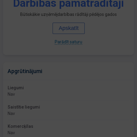
Darbības pamatrādītāji
Būtiskākie uzņēmējdarbības rādītāji pēdējos gados
Apskatīt
Parādīt saturu
Apgrūtinājumi
Liegumi
Nav
Saistītie liegumi
Nav
Komercķīlas
Nav