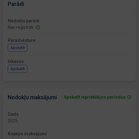
Parādi
Nodokļu parādi
Nav reģistrēti
Parādvēsture
Apskatīt
Inkasso
Apskatīt
Nodokļu maksājumi
Apskatīt iepriekšējos periodus
Gads
2025
Kopējie maksājumi