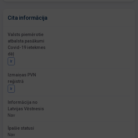
Cita informācija
Valsts piemērotie
atbalsta pasākumi
Covid-19 ietekmes
dēļ
Ir
Izmaiņas PVN
reģistrā
Ir
Informācija no
Latvijas Vēstnesis
Nav
Īpašie statusi
Nav