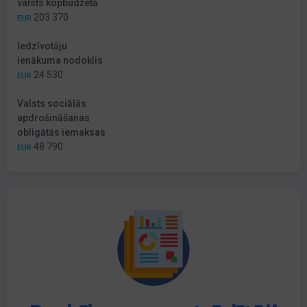
valsts kopbudžetā
203 370
EUR
Iedzīvotāju
ienākuma nodoklis
24 530
EUR
Valsts sociālās
apdrošināšanas
obligātās iemaksas
48 790
EUR