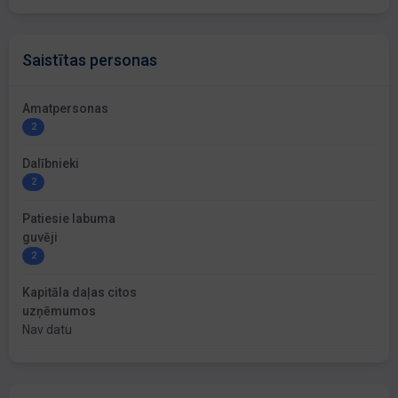
Saistītas personas
Amatpersonas
2
Dalībnieki
2
Patiesie labuma
guvēji
2
Kapitāla daļas citos
uzņēmumos
Nav datu