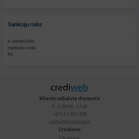
Sankciju risks
Ir identificēts
sankciju risks
Nē
Klientu atbalsta dienests
P - P 09:00 - 17:30
+371 67-501-335
support@crediweb.lv
Crediweb
Par mums