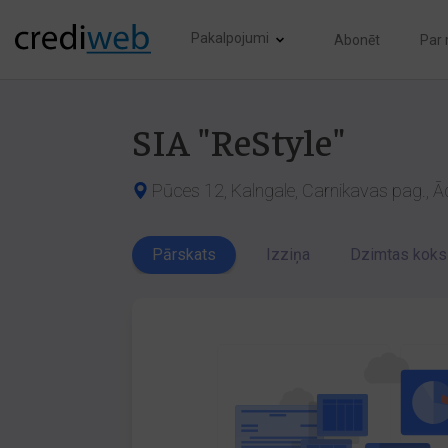
Pakalpojumi
Abonēt
Par
SIA "ReStyle"
Pūces 12, Kalngale, Carnikavas pag., Ā
Pārskats
Izziņa
Dzimtas koks