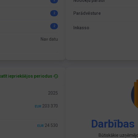
Nodokļu parādi
2
Parādvēsture
2
2
Inkasso
Nav datu
atīt iepriekšējos periodus
2025
203 370
EUR
Darbības 
24 530
EUR
Būtiskākie uzņēmējd