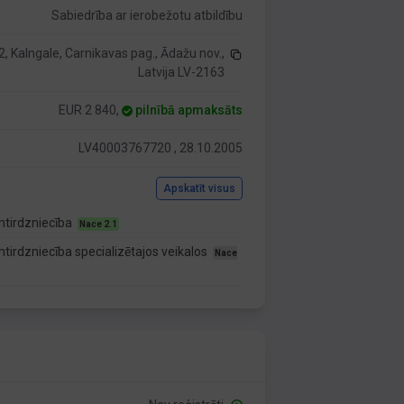
Sabiedrība ar ierobežotu atbildību
, Kalngale, Carnikavas pag., Ādažu nov.,
Latvija LV-2163
EUR 2 840,
pilnībā apmaksāts
LV40003767720 , 28.10.2005
Apskatīt visus
mtirdzniecība
Nace 2.1
irdzniecība specializētajos veikalos
Nace