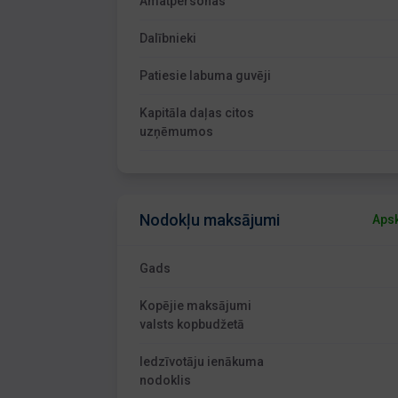
Amatpersonas
Dalībnieki
Patiesie labuma guvēji
Kapitāla daļas citos
uzņēmumos
Nodokļu maksājumi
Apsk
Gads
Kopējie maksājumi
valsts kopbudžetā
Iedzīvotāju ienākuma
nodoklis