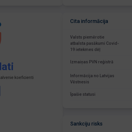
Cita informācija
Valsts piemērotie
atbalsta pasākumi Covid-
19 ietekmes dēļ
Izmaiņas PVN reģistrā
ati
Informācija no Latvijas
lvenie koeficienti
Vēstnesis
Īpašie statusi
Sankciju risks