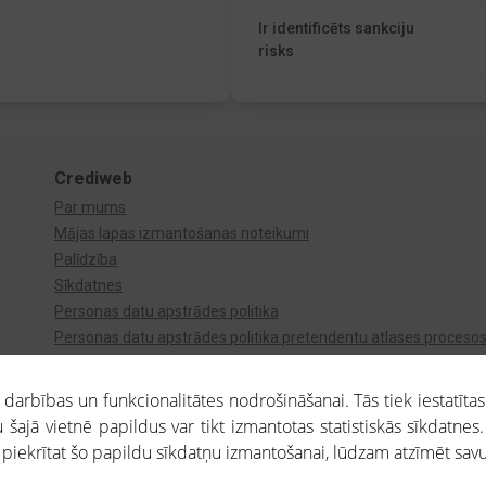
Ir identificēts sankciju
risks
Crediweb
Par mums
Mājas lapas izmantošanas noteikumi
Palīdzība
Sīkdatnes
Personas datu apstrādes politika
Personas datu apstrādes politika pretendentu atlases proceso
Videonovērošana
arbības un funkcionalitātes nodrošināšanai. Tās tiek iestatītas
 šajā vietnē papildus var tikt izmantotas statistiskās sīkdatnes.
a piekrītat šo papildu sīkdatņu izmantošanai, lūdzam atzīmēt savu 