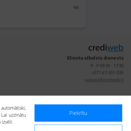
Nē
Klientu atbalsta dienests
P - P 09:00 - 17:30
+371 67-501-335
support@crediweb.lv
s
 automātiski,
Piekrītu
 Lai uzzinātu
izvēli.