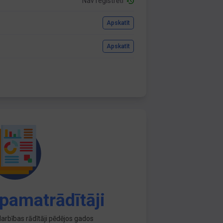
Nav reģistrēti
Apskatīt
Apskatīt
pamatrādītāji
arbības rādītāji pēdējos gados