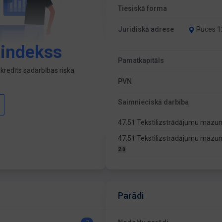
Tiesiskā forma
Juridiskā adrese
Pūces 12
 indekss
Pamatkapitāls
kredīts sadarbības riska
PVN
Saimnieciskā darbība
47.51 Tekstilizstrādājumu mazu
47.51 Tekstilizstrādājumu mazumt
2.0
Parādi