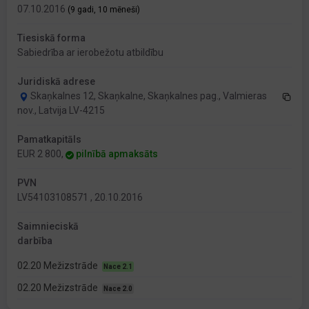
07.10.2016
(9 gadi, 10 mēneši)
Tiesiskā forma
Sabiedrība ar ierobežotu atbildību
Juridiskā adrese
Skaņkalnes 12, Skaņkalne, Skaņkalnes pag., Valmieras
nov., Latvija LV-4215
Pamatkapitāls
EUR 2 800,
pilnībā apmaksāts
PVN
LV54103108571 , 20.10.2016
Saimnieciskā
darbība
02.20 Mežizstrāde
Nace 2.1
02.20 Mežizstrāde
Nace 2.0