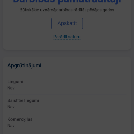
Būtiskākie uzņēmējdarbības rādītāji pēdējos gados
Apskatīt
Parādīt saturu
Apgrūtinājumi
Liegumi
Nav
Saistītie liegumi
Nav
Komercķīlas
Nav