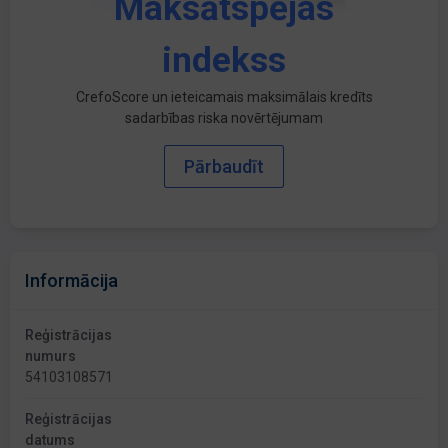
Maksātspējas
indekss
CrefoScore un ieteicamais maksimālais kredīts
sadarbības riska novērtējumam
Pārbaudīt
Informācija
Reģistrācijas
numurs
54103108571
Reģistrācijas
datums