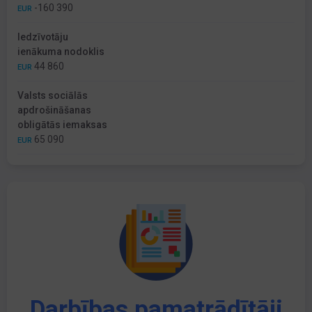
-160 390
EUR
Iedzīvotāju
ienākuma nodoklis
44 860
EUR
Valsts sociālās
apdrošināšanas
obligātās iemaksas
65 090
EUR
Darbības pamatrādītāji