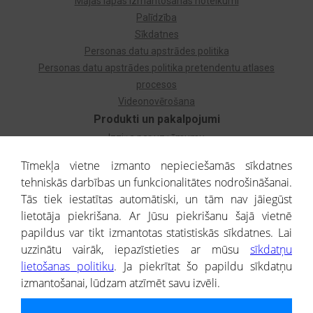
Mājas lapas izmantošanas noteikumi
Palīdzība
Sīkdatnes
Personas datu apstrādes politika
Personas datu apstrādes politika pretendentu atlases
procesos
Videonovērošana
Produkti un pakalpojumi
Izziņa par uzņēmumu
Izziņa par privātpersonu
Tīmekļa vietne izmanto nepieciešamās sīkdatnes
Dzimtas koks
tehniskās darbības un funkcionalitātes nodrošināšanai.
Uzņēmumu atlase
Tās tiek iestatītas automātiski, un tām nav jāiegūst
Monitorings
lietotāja piekrišana. Ar Jūsu piekrišanu šajā vietnē
Kredītizziņa par ārvalstu uzņēmumiem
papildus var tikt izmantotas statistiskās sīkdatnes. Lai
uzzinātu vairāk, iepazīstieties ar mūsu
sīkdatņu
® CREDITREFORM Latvija
lietošanas politiku
. Ja piekrītat šo papildu sīkdatņu
SIA
izmantošanai, lūdzam atzīmēt savu izvēli.
People illustrations by Storyset