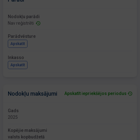
Nodokļu parādi
Nav reģistrēti
Parādvēsture
Apskatīt
Inkasso
Apskatīt
Nodokļu maksājumi
Apskatīt iepriekšējos periodus
Gads
2025
Kopējie maksājumi
valsts kopbudžetā