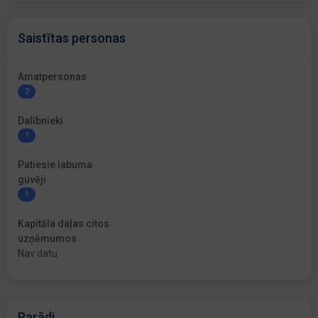
Saistītas personas
Amatpersonas
2
Dalībnieki
1
Patiesie labuma
guvēji
1
Kapitāla daļas citos
uzņēmumos
Nav datu
Parādi