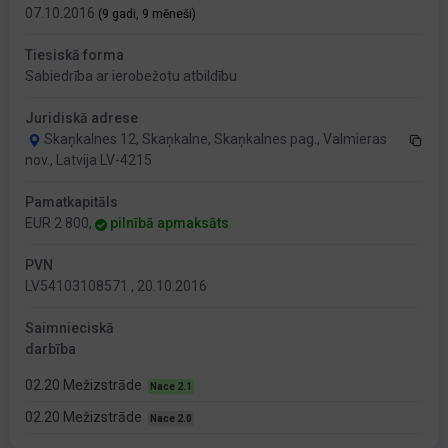
07.10.2016
(9 gadi, 9 mēneši)
Tiesiskā forma
Sabiedrība ar ierobežotu atbildību
Juridiskā adrese
Skaņkalnes 12, Skaņkalne, Skaņkalnes pag., Valmieras
nov., Latvija LV-4215
Pamatkapitāls
EUR 2 800,
pilnībā apmaksāts
PVN
LV54103108571 , 20.10.2016
Saimnieciskā
darbība
02.20 Mežizstrāde
Nace 2.1
02.20 Mežizstrāde
Nace 2.0