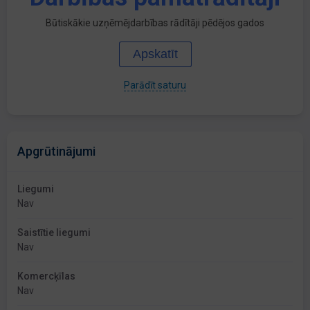
Būtiskākie uzņēmējdarbības rādītāji pēdējos gados
Apskatīt
Parādīt saturu
Apgrūtinājumi
Liegumi
Nav
Saistītie liegumi
Nav
Komercķīlas
Nav