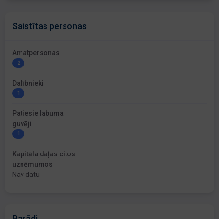
Saistītas personas
Amatpersonas
2
Dalībnieki
1
Patiesie labuma
guvēji
1
Kapitāla daļas citos
uzņēmumos
Nav datu
Parādi