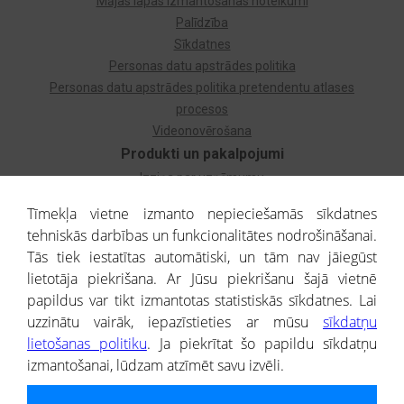
Mājas lapas izmantošanas noteikumi
Palīdzība
Sīkdatnes
Personas datu apstrādes politika
Personas datu apstrādes politika pretendentu atlases
procesos
Videonovērošana
Produkti un pakalpojumi
Izziņa par uzņēmumu
Izziņa par privātpersonu
Tīmekļa vietne izmanto nepieciešamās sīkdatnes
Dzimtas koks
tehniskās darbības un funkcionalitātes nodrošināšanai.
Uzņēmumu atlase
Tās tiek iestatītas automātiski, un tām nav jāiegūst
Monitorings
lietotāja piekrišana. Ar Jūsu piekrišanu šajā vietnē
Kredītizziņa par ārvalstu uzņēmumiem
papildus var tikt izmantotas statistiskās sīkdatnes. Lai
uzzinātu vairāk, iepazīstieties ar mūsu
sīkdatņu
® CREDITREFORM Latvija
lietošanas politiku
. Ja piekrītat šo papildu sīkdatņu
SIA
izmantošanai, lūdzam atzīmēt savu izvēli.
People illustrations by Storyset