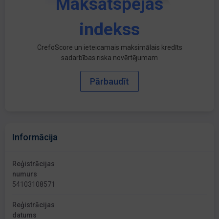
Maksātspējas
indekss
CrefoScore un ieteicamais maksimālais kredīts
sadarbības riska novērtējumam
Pārbaudīt
Informācija
Reģistrācijas
numurs
54103108571
Reģistrācijas
datums