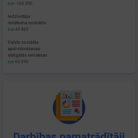
-160 390
EUR
Iedzīvotāju
ienākuma nodoklis
44 860
EUR
Valsts sociālās
apdrošināšanas
obligātās iemaksas
65 090
EUR
Darbības pamatrādītāji