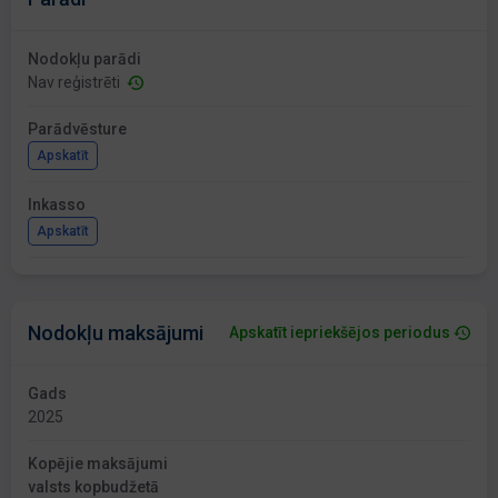
Nodokļu parādi
Nav reģistrēti
Parādvēsture
Apskatīt
Inkasso
Apskatīt
Nodokļu maksājumi
Apskatīt iepriekšējos periodus
Gads
2025
Kopējie maksājumi
valsts kopbudžetā