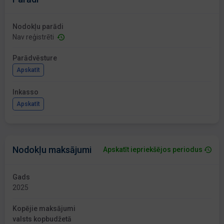
Nodokļu parādi
Nav reģistrēti
Parādvēsture
Apskatīt
Inkasso
Apskatīt
Nodokļu maksājumi
Apskatīt iepriekšējos periodus
Gads
2025
Kopējie maksājumi
valsts kopbudžetā