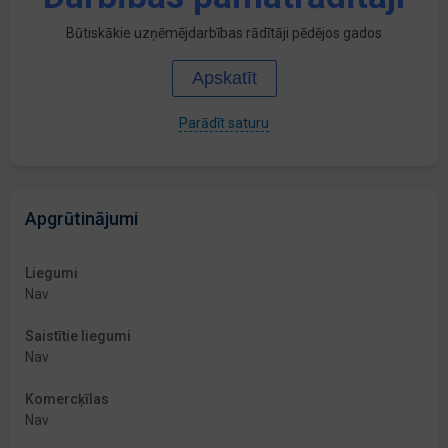
Būtiskākie uzņēmējdarbības rādītāji pēdējos gados
Apskatīt
Parādīt saturu
Apgrūtinājumi
Liegumi
Nav
Saistītie liegumi
Nav
Komercķīlas
Nav