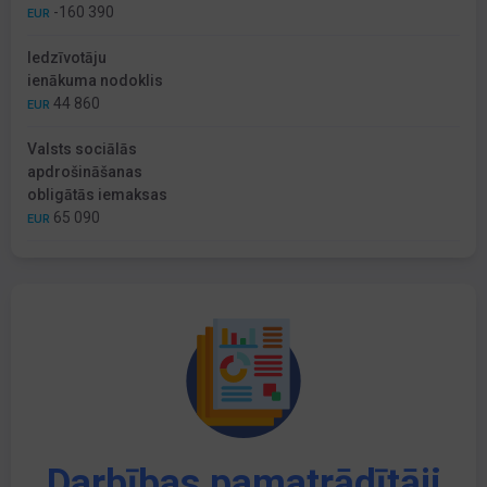
-160 390
EUR
Iedzīvotāju
ienākuma nodoklis
44 860
EUR
Valsts sociālās
apdrošināšanas
obligātās iemaksas
65 090
EUR
Darbības pamatrādītāji