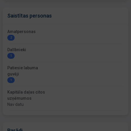
Saistītas personas
Amatpersonas
2
Dalībnieki
1
Patiesie labuma
guvēji
1
Kapitāla daļas citos
uzņēmumos
Nav datu
Parādi