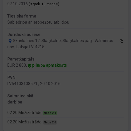
07.10.2016
(9 gadi, 10 mēneši)
Tiesiskā forma
Sabiedrība ar ierobežotu atbildību
Juridiskā adrese
Skaņkalnes 12, Skaņkalne, Skaņkalnes pag., Valmieras
nov., Latvija LV-4215
Pamatkapitāls
EUR 2 800,
pilnībā apmaksāts
PVN
LV54103108571 , 20.10.2016
Saimnieciskā
darbība
02.20 Mežizstrāde
Nace 2.1
02.20 Mežizstrāde
Nace 2.0