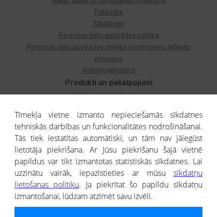
Mājas lapas izmantošanas noteikumi
Palīdzība
Sīkdatnes
Personas datu apstrādes politika
Personas datu apstrādes politika pretendentu atlases
procesos
Videonovērošana
Produkti un pakalpojumi
Izziņa par uzņēmumu
Izziņa par privātpersonu
Tīmekļa vietne izmanto nepieciešamās sīkdatnes
Dzimtas koks
tehniskās darbības un funkcionalitātes nodrošināšanai.
Uzņēmumu atlase
Tās tiek iestatītas automātiski, un tām nav jāiegūst
Monitorings
lietotāja piekrišana. Ar Jūsu piekrišanu šajā vietnē
Kredītizziņa par ārvalstu uzņēmumiem
papildus var tikt izmantotas statistiskās sīkdatnes. Lai
uzzinātu vairāk, iepazīstieties ar mūsu
sīkdatņu
® CREDITREFORM Latvija
lietošanas politiku
. Ja piekrītat šo papildu sīkdatņu
SIA
izmantošanai, lūdzam atzīmēt savu izvēli.
People illustrations by Storyset