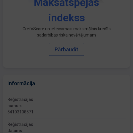
Maksātspējas
indekss
CrefoScore un ieteicamais maksimālais kredīts
sadarbības riska novērtējumam
Pārbaudīt
Informācija
Reģistrācijas
numurs
54103108571
Reģistrācijas
datums