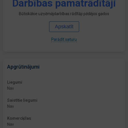
Darbības pamatrādītāji
Būtiskākie uzņēmējdarbības rādītāji pēdējos gados
Apskatīt
Parādīt saturu
Apgrūtinājumi
Liegumi
Nav
Saistītie liegumi
Nav
Komercķīlas
Nav