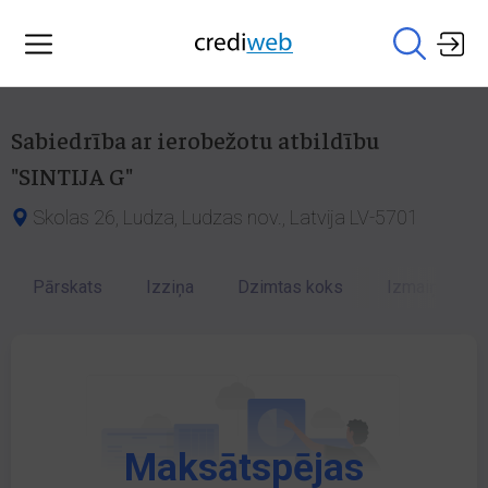
Sabiedrība ar ierobežotu atbildību
"SINTIJA G"
Skolas 26, Ludza, Ludzas nov., Latvija LV-5701
Pārskats
Izziņa
Dzimtas koks
Izmaiņu vēst
Maksātspējas