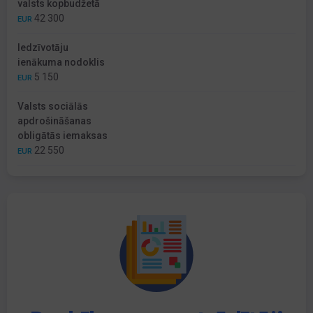
valsts kopbudžetā
42 300
EUR
Iedzīvotāju
ienākuma nodoklis
5 150
EUR
Valsts sociālās
apdrošināšanas
obligātās iemaksas
22 550
EUR