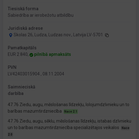
Tiesiskā forma
Sabiedrība ar ierobežotu atbildību
Juridiskā adrese
Skolas 26, Ludza, Ludzas nov., Latvija LV-5701
Pamatkapitāls
EUR 2 840,
pilnībā apmaksāts
PVN
LV42403015904 , 08.11.2004
Saimnieciskā
darbība
47.76 Ziedu, augu, mēslošanas līdzekļu, lolojumdzīvnieku un to
barības mazumtirdzniecība
Nace 2.1
47.76 Ziedu, augu, sēklu, mēslošanas līdzekļu, istabas dzīvnieku
un to barības mazumtirdzniecība specializētajos veikalos
Nace
2.0