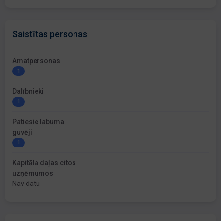
Saistītas personas
Amatpersonas
1
Dalībnieki
1
Patiesie labuma
guvēji
1
Kapitāla daļas citos
uzņēmumos
Nav datu