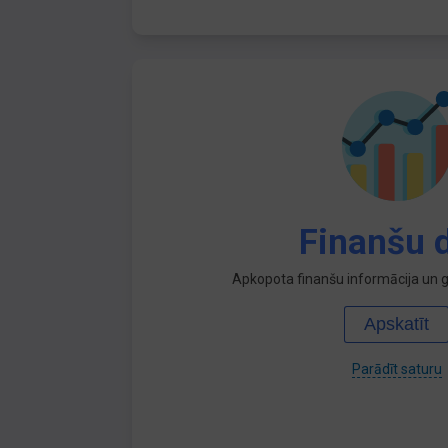
Finanšu d
Apkopota finanšu informācija un ga
Apskatīt
Parādīt saturu