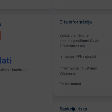
Cita informācija
Valsts piemērotie
atbalsta pasākumi Covid-
19 ietekmes dēļ
Izmaiņas PVN reģistrā
ati
Informācija no Latvijas
lvenie koeficienti
Vēstnesis
Īpašie statusi
Sankciju risks