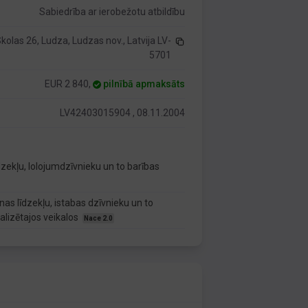
Sabiedrība ar ierobežotu atbildību
kolas 26, Ludza, Ludzas nov., Latvija LV-
5701
EUR 2 840,
pilnībā apmaksāts
LV42403015904 , 08.11.2004
zekļu, lolojumdzīvnieku un to barības
nas līdzekļu, istabas dzīvnieku un to
lizētajos veikalos
Nace 2.0