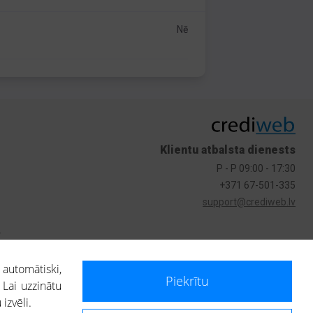
Nē
Klientu atbalsta dienests
P - P 09:00 - 17:30
+371 67-501-335
support@crediweb.lv
s
 automātiski,
Piekrītu
 Lai uzzinātu
izvēli.