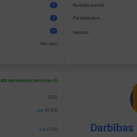
Nodokļu parādi
1
Parādvēsture
1
1
Inkasso
Nav datu
atīt iepriekšējos periodus
2025
42 300
EUR
Darbības 
5 150
EUR