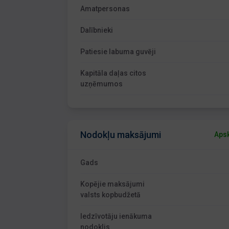
Amatpersonas
Dalībnieki
Patiesie labuma guvēji
Kapitāla daļas citos
uzņēmumos
Nodokļu maksājumi
Apsk
Gads
Kopējie maksājumi
valsts kopbudžetā
Iedzīvotāju ienākuma
nodoklis