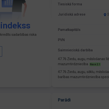
Tiesiskā forma
Juridiskā adrese
S
 indekss
Pamatkapitāls
kredīts sadarbības riska
PVN
Saimnieciskā darbība
47.76 Ziedu, augu, mēslošanas līd
mazumtirdzniecība
Nace 2.1
47.76 Ziedu, augu, sēklu, mēsloša
barības mazumtirdzniecība specia
Parādi