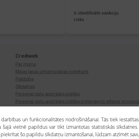
Ir identificēts sankciju
risks
Crediweb
Par mums
Mājas lapas izmantošanas noteikumi
Palīdzība
Sīkdatnes
Personas datu apstrādes politika
Personas datu apstrādes politika pretendentu atlases proceso
Videonovērošana
arbības un funkcionalitātes nodrošināšanai. Tās tiek iestatītas
 šajā vietnē papildus var tikt izmantotas statistiskās sīkdatnes.
a piekrītat šo papildu sīkdatņu izmantošanai, lūdzam atzīmēt savu 