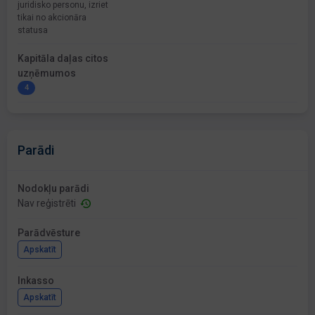
juridisko personu, izriet
tikai no akcionāra
statusa
Kapitāla daļas citos
uzņēmumos
4
Parādi
Nodokļu parādi
Nav reģistrēti
Parādvēsture
Apskatīt
Inkasso
Apskatīt