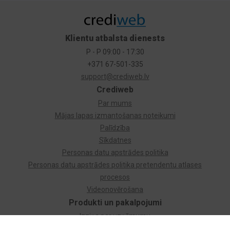
Klientu atbalsta dienests
P - P 09:00 - 17:30
+371 67-501-335
support@crediweb.lv
Crediweb
Par mums
Mājas lapas izmantošanas noteikumi
Palīdzība
Sīkdatnes
Personas datu apstrādes politika
Personas datu apstrādes politika pretendentu atlases
procesos
Videonovērošana
Produkti un pakalpojumi
Izziņa par uzņēmumu
Izziņa par privātpersonu