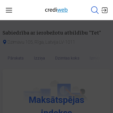
Sabiedrība ar ierobežotu atbildību "Tet"
Dzirnavu 105, Rīga, Latvija LV-1011
Pārskats
Izziņa
Dzimtas koks
Izmaiņu vēst
Maksātspējas