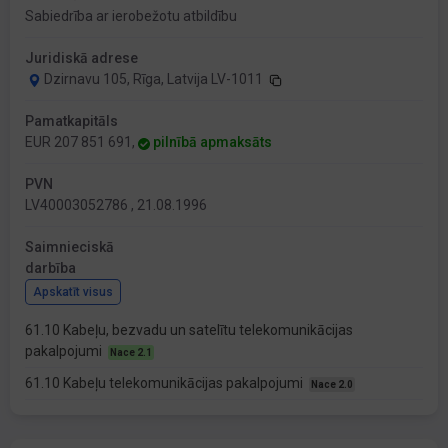
Sabiedrība ar ierobežotu atbildību
Juridiskā adrese
Dzirnavu 105, Rīga, Latvija LV-1011
Pamatkapitāls
EUR 207 851 691,
pilnībā apmaksāts
PVN
LV40003052786 , 21.08.1996
Saimnieciskā
darbība
Apskatīt visus
61.10 Kabeļu, bezvadu un satelītu telekomunikācijas
pakalpojumi
Nace 2.1
61.10 Kabeļu telekomunikācijas pakalpojumi
Nace 2.0