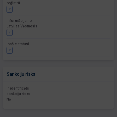
reģistrā
Ir
Informācija no
Latvijas Vēstnesis
Ir
Īpašie statusi
Ir
Sankciju risks
Ir identificēts
sankciju risks
Nē