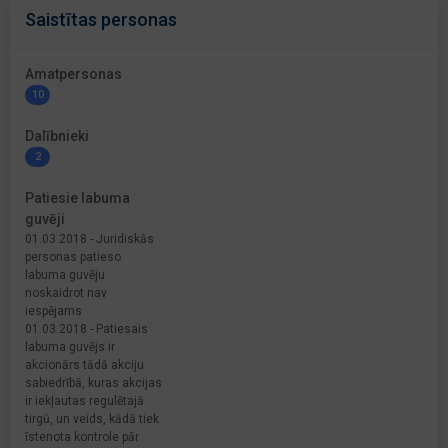
Saistītas personas
Amatpersonas
10
Dalībnieki
2
Patiesie labuma
guvēji
01.03.2018 - Juridiskās
personas patieso
labuma guvēju
noskaidrot nav
iespējams
01.03.2018 - Patiesais
labuma guvējs ir
akcionārs tādā akciju
sabiedrībā, kuras akcijas
ir iekļautas regulētajā
tirgū, un veids, kādā tiek
īstenota kontrole pār