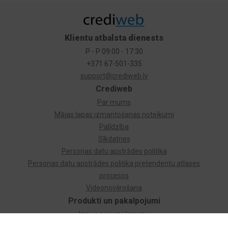
Klientu atbalsta dienests
P - P 09:00 - 17:30
+371 67-501-335
support@crediweb.lv
Crediweb
Par mums
Mājas lapas izmantošanas noteikumi
Palīdzība
Sīkdatnes
Personas datu apstrādes politika
Personas datu apstrādes politika pretendentu atlases
procesos
Videonovērošana
Produkti un pakalpojumi
Izziņa par uzņēmumu
Izziņa par privātpersonu