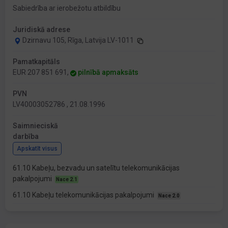
Sabiedrība ar ierobežotu atbildību
Juridiskā adrese
Dzirnavu 105, Rīga, Latvija LV-1011
Pamatkapitāls
EUR 207 851 691,
pilnībā apmaksāts
PVN
LV40003052786 , 21.08.1996
Saimnieciskā
darbība
Apskatīt visus
61.10 Kabeļu, bezvadu un satelītu telekomunikācijas
pakalpojumi
Nace 2.1
61.10 Kabeļu telekomunikācijas pakalpojumi
Nace 2.0