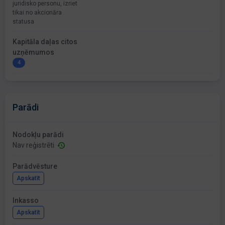
juridisko personu, izriet
tikai no akcionāra
statusa
Kapitāla daļas citos
uzņēmumos
4
Parādi
Nodokļu parādi
Nav reģistrēti
Parādvēsture
Apskatīt
Inkasso
Apskatīt