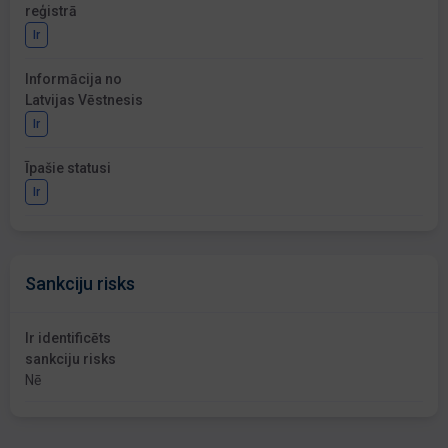
reģistrā
Ir
Informācija no
Latvijas Vēstnesis
Ir
Īpašie statusi
Ir
Sankciju risks
Ir identificēts
sankciju risks
Nē