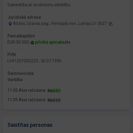
Sabiedrība ar ierobežotu atbildību
Juridiskā adrese
Alutiņi, Užavas pag., Ventspils nov., Latvija LV-3627
Pamatkapitāls
EUR 30 000,
pilnībā apmaksāts
PVN
LV41201005223 , 30.07.1996
Saimnieciskā
darbība
11.05 Alus ražošana
Nace 2.1
11.05 Alus ražošana
Nace 2.0
Saistītas personas