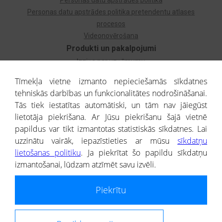
Personas datu apstrādes politika
Personas datu apstrādes politika pretendentu atlases
procesos
Videonovērošana
Produkti un pakalpojumi
Izziņa par uzņēmumu
Izziņa par privātpersonu
Tīmekļa vietne izmanto nepieciešamās sīkdatnes
Dzimtas koks
tehniskās darbības un funkcionalitātes nodrošināšanai.
Uzņēmumu atlase
Tās tiek iestatītas automātiski, un tām nav jāiegūst
Monitorings
lietotāja piekrišana. Ar Jūsu piekrišanu šajā vietnē
Kredītizziņa par ārvalstu uzņēmumiem
papildus var tikt izmantotas statistiskās sīkdatnes. Lai
uzzinātu vairāk, iepazīstieties ar mūsu
sīkdatņu
® CREDITREFORM Latvija
lietošanas politiku
. Ja piekrītat šo papildu sīkdatņu
SIA
izmantošanai, lūdzam atzīmēt savu izvēli.
People illustrations by Storyset
Piekrītu
Informāciju no Uzņēmumu reģistra nodrošina SIA CREDITREFORM Latvija.
Portāla ietvaros saņemtajai informācijai ir uzziņas raksturs, un tai nav
juridiska spēka. Portāla lietotājs, izmantojot portālā saņemto informāciju, ir
atbildīgs par fizisko personu datu aizsardzības tiesiskā regulējuma, kā arī