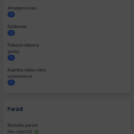
Amatpersonas
2
Dalībnieki
2
Patiesie labuma
guvēji
1
Kapitāla daļas citos
uzņēmumos
1
Parādi
Nodokļu parādi
Nav reģistrēti