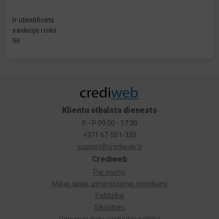
Ir identificēts
sankciju risks
Nē
Klientu atbalsta dienests
P - P 09:00 - 17:30
+371 67-501-335
support@crediweb.lv
Crediweb
Par mums
Mājas lapas izmantošanas noteikumi
Palīdzība
Sīkdatnes