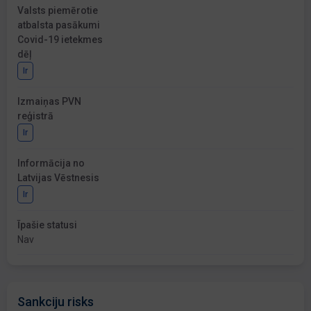
Valsts piemērotie
atbalsta pasākumi
Covid-19 ietekmes
dēļ
Ir
Izmaiņas PVN
reģistrā
Ir
Informācija no
Latvijas Vēstnesis
Ir
Īpašie statusi
Nav
Sankciju risks