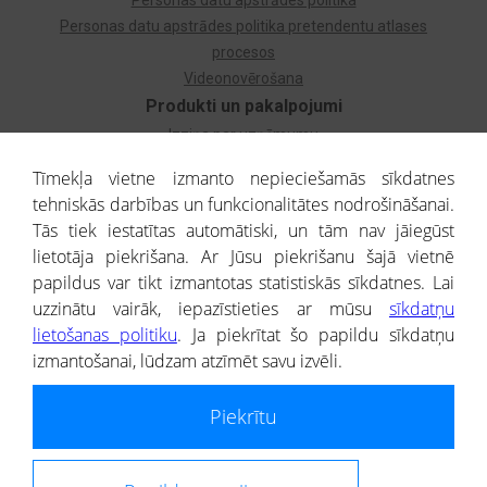
Personas datu apstrādes politika
Personas datu apstrādes politika pretendentu atlases
procesos
Videonovērošana
Produkti un pakalpojumi
Izziņa par uzņēmumu
Izziņa par privātpersonu
Tīmekļa vietne izmanto nepieciešamās sīkdatnes
Dzimtas koks
tehniskās darbības un funkcionalitātes nodrošināšanai.
Uzņēmumu atlase
Tās tiek iestatītas automātiski, un tām nav jāiegūst
Monitorings
lietotāja piekrišana. Ar Jūsu piekrišanu šajā vietnē
Kredītizziņa par ārvalstu uzņēmumiem
papildus var tikt izmantotas statistiskās sīkdatnes. Lai
uzzinātu vairāk, iepazīstieties ar mūsu
sīkdatņu
® CREDITREFORM Latvija
lietošanas politiku
. Ja piekrītat šo papildu sīkdatņu
SIA
izmantošanai, lūdzam atzīmēt savu izvēli.
People illustrations by Storyset
Piekrītu
Informāciju no Uzņēmumu reģistra nodrošina SIA CREDITREFORM Latvija.
Portāla ietvaros saņemtajai informācijai ir uzziņas raksturs, un tai nav
juridiska spēka. Portāla lietotājs, izmantojot portālā saņemto informāciju, ir
atbildīgs par fizisko personu datu aizsardzības tiesiskā regulējuma, kā arī