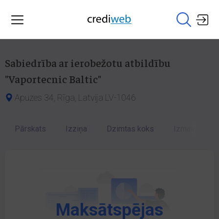
Sabiedrība ar ierobežotu atbildību
"Vaportecnic Baltic"
Apuzes 34, Rīga, Latvija LV-1046
Pārskats
Izziņa
Dzimtas koks
Izmaiņu vēst
Maksātspējas