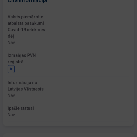
Cita informācija
Valsts piemērotie
atbalsta pasākumi
Covid-19 ietekmes
dēļ
Nav
Izmaiņas PVN
reģistrā
Ir
Informācija no
Latvijas Vēstnesis
Nav
Īpašie statusi
Nav