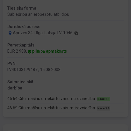
Tiesiskā forma
Sabiedrība ar ierobežotu atbildību
Juridiskā adrese
Apuzes 34, Rīga, Latvija LV-1046
Pamatkapitāls
EUR 2 988,
pilnībā apmaksāts
PVN
LV40103179487 , 15.08.2008
Saimnieciskā
darbība
46.64 Citu mašīnu un iekārtu vairumtirdzniecība
Nace 2.1
46.69 Citu mašīnu un iekārtu vairumtirdzniecība
Nace 2.0