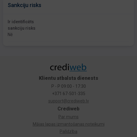
Sankciju risks
Ir identificēts
sankciju risks
Nē
Klientu atbalsta dienests
P - P 09:00 - 17:30
+371 67-501-335
support@crediweb.lv
Crediweb
Par mums
Mājas lapas izmantošanas noteikumi
Palīdzība