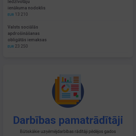
Iedzīvotāju
ienākuma nodoklis
13 210
EUR
Valsts sociālās
apdrošināšanas
obligātās iemaksas
23 250
EUR
Darbības pamatrādītāji
Būtiskākie uzņēmējdarbības rādītāji pēdējos gados