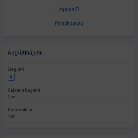
Apskatīt
Parādīt saturu
Apgrūtinājumi
Liegumi
Ir
Saistītie liegumi
Nav
Komercķīlas
Nav