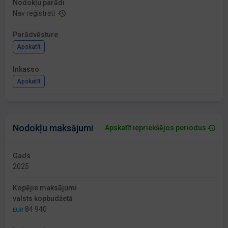
Nodokļu parādi
Nav reģistrēti
Parādvēsture
Apskatīt
Inkasso
Apskatīt
Nodokļu maksājumi
Apskatīt iepriekšējos periodus
Gads
2025
Kopējie maksājumi
valsts kopbudžetā
84 940
EUR