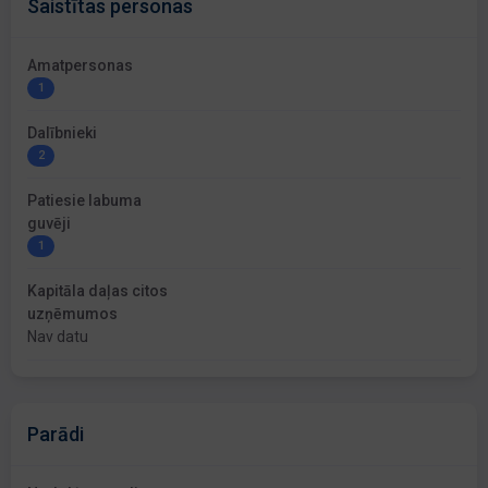
Saistītas personas
Amatpersonas
1
Dalībnieki
2
Patiesie labuma
guvēji
1
Kapitāla daļas citos
uzņēmumos
Nav datu
Parādi