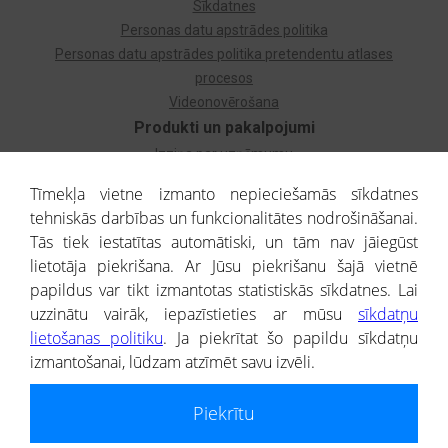
Sīkdatnes
Personas datu apstrādes politika
Personas datu apstrādes politika pretendentu atlases
procesos
Videonovērošana
Produkti un pakalpojumi
Izziņa par uzņēmumu
Izziņa par privātpersonu
Tīmekļa vietne izmanto nepieciešamās sīkdatnes
Dzimtas koks
tehniskās darbības un funkcionalitātes nodrošināšanai.
Uzņēmumu atlase
Tās tiek iestatītas automātiski, un tām nav jāiegūst
Monitorings
lietotāja piekrišana. Ar Jūsu piekrišanu šajā vietnē
Kredītizziņa par ārvalstu uzņēmumiem
papildus var tikt izmantotas statistiskās sīkdatnes. Lai
uzzinātu vairāk, iepazīstieties ar mūsu
sīkdatņu
® CREDITREFORM Latvija
lietošanas politiku
. Ja piekrītat šo papildu sīkdatņu
SIA
izmantošanai, lūdzam atzīmēt savu izvēli.
People illustrations by Storyset
Piekrītu
Informāciju no Uzņēmumu reģistra nodrošina SIA CREDITREFORM Latvija.
Portāla ietvaros saņemtajai informācijai ir uzziņas raksturs, un tai nav