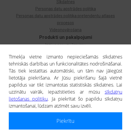
Sīkdatnes
Personas datu apstrādes politika
Personas datu apstrādes politika pretendentu atlases
procesos
Videonovērošana
Produkti un pakalpojumi
Izziņa par uzņēmumu
Izziņa par privātpersonu
Tīmekļa vietne izmanto nepieciešamās sīkdatnes
Dzimtas koks
tehniskās darbības un funkcionalitātes nodrošināšanai.
Uzņēmumu atlase
Tās tiek iestatītas automātiski, un tām nav jāiegūst
Monitorings
lietotāja piekrišana. Ar Jūsu piekrišanu šajā vietnē
Kredītizziņa par ārvalstu uzņēmumiem
papildus var tikt izmantotas statistiskās sīkdatnes. Lai
uzzinātu vairāk, iepazīstieties ar mūsu
sīkdatņu
® CREDITREFORM Latvija
lietošanas politiku
. Ja piekrītat šo papildu sīkdatņu
SIA
izmantošanai, lūdzam atzīmēt savu izvēli.
People illustrations by Storyset
Piekrītu
Informāciju no Uzņēmumu reģistra nodrošina SIA CREDITREFORM Latvija.
Portāla ietvaros saņemtajai informācijai ir uzziņas raksturs, un tai nav