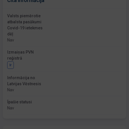
Cita informācija
Valsts piemērotie
atbalsta pasākumi
Covid-19 ietekmes
dēļ
Nav
Izmaiņas PVN
reģistrā
Ir
Informācija no
Latvijas Vēstnesis
Nav
Īpašie statusi
Nav