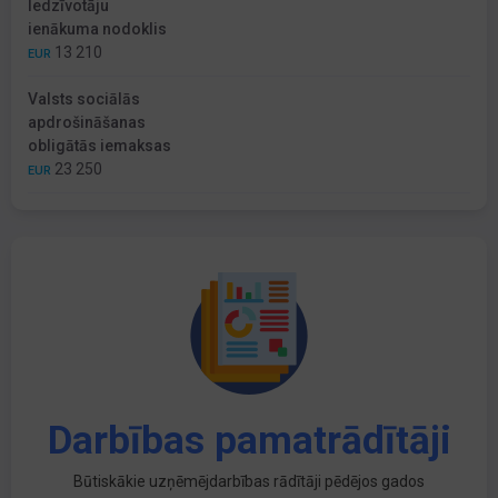
Iedzīvotāju
ienākuma nodoklis
13 210
EUR
Valsts sociālās
apdrošināšanas
obligātās iemaksas
23 250
EUR
Darbības pamatrādītāji
Būtiskākie uzņēmējdarbības rādītāji pēdējos gados