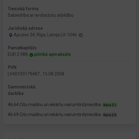
Tiesiskā forma
Sabiedrība ar ierobežotu atbildību
Juridiskā adrese
Apuzes 34, Rīga, Latvija LV-1046
Pamatkapitāls
EUR 2 988,
pilnībā apmaksāts
PVN
LV40103179487 , 15.08.2008
Saimnieciskā
darbība
46.64 Citu mašīnu un iekārtu vairumtirdzniecība
Nace 2.1
46.69 Citu mašīnu un iekārtu vairumtirdzniecība
Nace 2.0