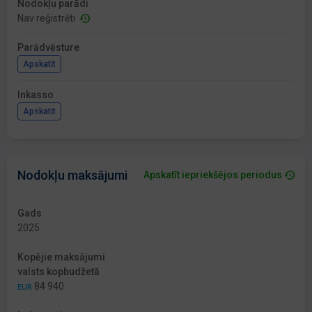
Nodokļu parādi
Nav reģistrēti
Parādvēsture
Apskatīt
Inkasso
Apskatīt
Nodokļu maksājumi
Apskatīt iepriekšējos periodus
Gads
2025
Kopējie maksājumi
valsts kopbudžetā
84 940
EUR