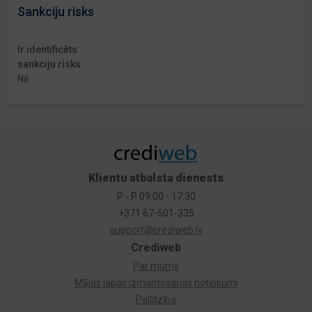
Sankciju risks
Ir identificēts
sankciju risks
Nē
Klientu atbalsta dienests
P - P 09:00 - 17:30
+371 67-501-335
support@crediweb.lv
Crediweb
Par mums
Mājas lapas izmantošanas noteikumi
Palīdzība