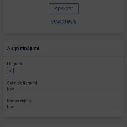
Apskatīt
Parādīt saturu
Apgrūtinājumi
Liegumi
Ir
Saistītie liegumi
Nav
Komercķīlas
Nav