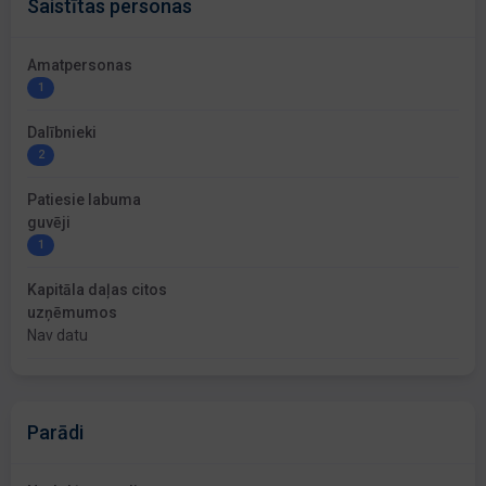
Saistītas personas
Amatpersonas
1
Dalībnieki
2
Patiesie labuma
guvēji
1
Kapitāla daļas citos
uzņēmumos
Nav datu
Parādi