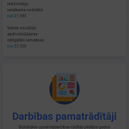
Iedzīvotāju
ienākuma nodoklis
21 580
EUR
Valsts sociālās
apdrošināšanas
obligātās iemaksas
53 550
EUR
Darbības pamatrādītāji
Būtiskākie uzņēmējdarbības rādītāji pēdējos gados