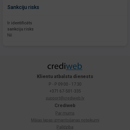
Sankciju risks
Ir identificēts
sankciju risks
Nē
Klientu atbalsta dienests
P - P 09:00 - 17:30
+371 67-501-335
support@crediweb.lv
Crediweb
Par mums
Mājas lapas izmantošanas noteikumi
Palīdzība