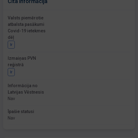
Cita informācija
Valsts piemērotie
atbalsta pasākumi
Covid-19 ietekmes
dēļ
Ir
Izmaiņas PVN
reģistrā
Ir
Informācija no
Latvijas Vēstnesis
Nav
Īpašie statusi
Nav