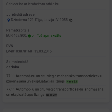
Sabiedrība ar ierobežotu atbildību
Juridiskā adrese
Dzirciema 121, Rīga, Latvija LV-1055
Pamatkapitāls
EUR 462 800,
pilnībā apmaksāts
PVN
LV40103878168 , 13.03.2015
Saimnieciskā
darbība
77.11 Automašīnu un citu vieglo mehānisko transportlīdzekļu
iznomāšana un ekspluatācijas līzings
Nace 2.1
77.11 Automobiļu un citu vieglo transportlīdzekļu iznomāšana
un ekspluatācijas līzings
Nace 2.0