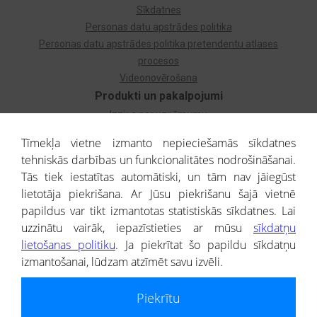
Sīkdatnes
Personas datu apstrādes politika
Personas datu apstrādes politika pretendentu atlases
procesos
Videonovērošana
Produkti un pakalpojumi
Izziņa par uzņēmumu
Izziņa par privātpersonu
Tīmekļa vietne izmanto nepieciešamās sīkdatnes
Dzimtas koks
tehniskās darbības un funkcionalitātes nodrošināšanai.
Uzņēmumu atlase
Tās tiek iestatītas automātiski, un tām nav jāiegūst
Monitorings
lietotāja piekrišana. Ar Jūsu piekrišanu šajā vietnē
Kredītizziņa par ārvalstu uzņēmumiem
papildus var tikt izmantotas statistiskās sīkdatnes. Lai
uzzinātu vairāk, iepazīstieties ar mūsu
sīkdatņu
® CREDITREFORM Latvija
lietošanas politiku
. Ja piekrītat šo papildu sīkdatņu
SIA
izmantošanai, lūdzam atzīmēt savu izvēli.
People illustrations by Storyset
Piekrītu
Informāciju no Uzņēmumu reģistra nodrošina SIA CREDITREFORM Latvija.