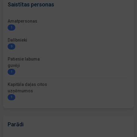
Saistītas personas
Amatpersonas
1
Dalībnieki
3
Patiesie labuma
guvēji
1
Kapitāla daļas citos
uzņēmumos
1
Parādi