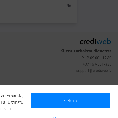
Nē
Klientu atbalsta dienests
P - P 09:00 - 17:30
+371 67-501-335
support@crediweb.lv
s
 automātiski,
Piekrītu
 Lai uzzinātu
izvēli.