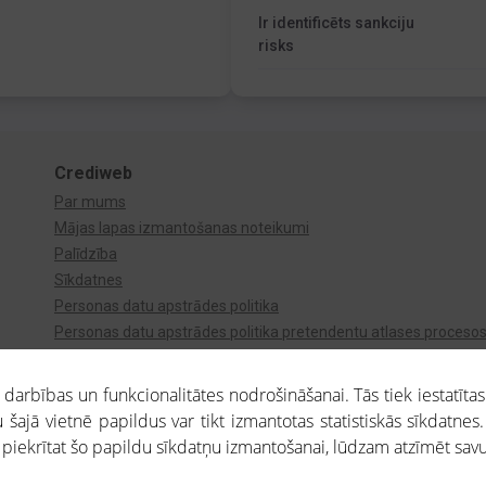
Ir identificēts sankciju
risks
Crediweb
Par mums
Mājas lapas izmantošanas noteikumi
Palīdzība
Sīkdatnes
Personas datu apstrādes politika
Personas datu apstrādes politika pretendentu atlases proceso
Videonovērošana
arbības un funkcionalitātes nodrošināšanai. Tās tiek iestatītas
 šajā vietnē papildus var tikt izmantotas statistiskās sīkdatnes.
a piekrītat šo papildu sīkdatņu izmantošanai, lūdzam atzīmēt savu 