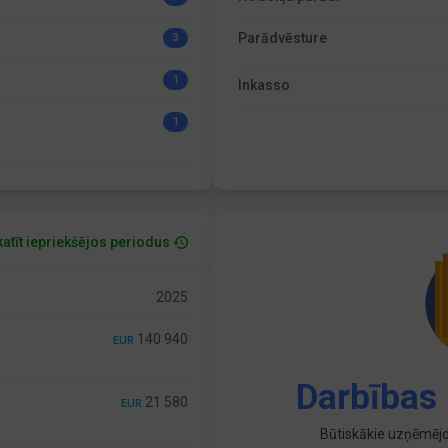
Parādvēsture
3
1
Inkasso
1
atīt iepriekšējos periodus
2025
140 940
EUR
Darbības 
21 580
EUR
Būtiskākie uzņēmējd