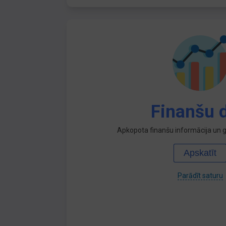
Finanšu d
Apkopota finanšu informācija un ga
Apskatīt
Parādīt saturu