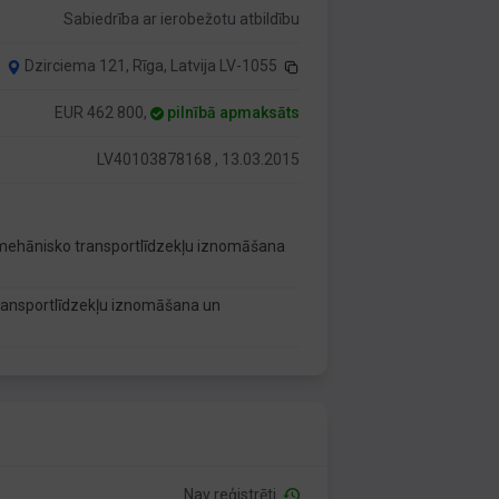
Sabiedrība ar ierobežotu atbildību
Dzirciema 121, Rīga, Latvija LV-1055
EUR 462 800,
pilnībā apmaksāts
LV40103878168 , 13.03.2015
 mehānisko transportlīdzekļu iznomāšana
transportlīdzekļu iznomāšana un
Nav reģistrēti