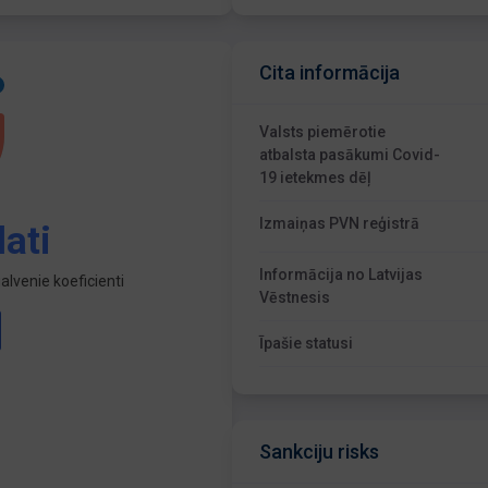
Cita informācija
Valsts piemērotie
atbalsta pasākumi Covid-
19 ietekmes dēļ
Izmaiņas PVN reģistrā
ati
Informācija no Latvijas
lvenie koeficienti
Vēstnesis
Īpašie statusi
Sankciju risks