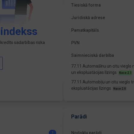
Tiesiskā forma
Juridiskā adrese
 indekss
Pamatkapitāls
kredīts sadarbības riska
PVN
Saimnieciskā darbība
77.11 Automašīnu un citu vieglo
un ekspluatācijas līzings
Nace 2.1
77.11 Automobiļu un citu vieglo 
ekspluatācijas līzings
Nace 2.0
Parādi
Nodokļu parādi
1