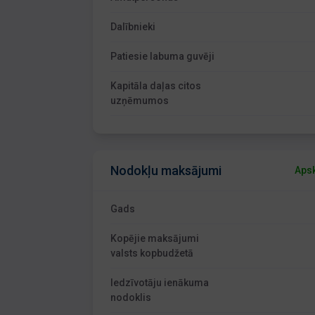
Dalībnieki
Patiesie labuma guvēji
Kapitāla daļas citos
uzņēmumos
Nodokļu maksājumi
Apsk
Gads
Kopējie maksājumi
valsts kopbudžetā
Iedzīvotāju ienākuma
nodoklis