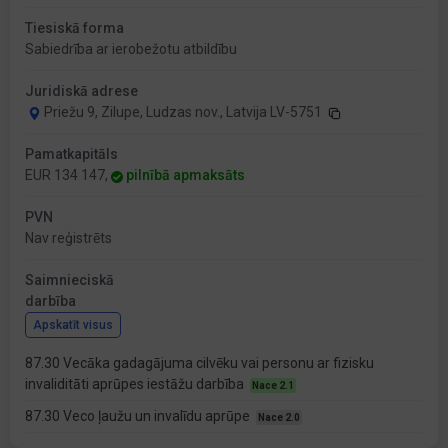
Tiesiskā forma
Sabiedrība ar ierobežotu atbildību
Juridiskā adrese
Priežu 9, Zilupe, Ludzas nov., Latvija LV-5751
Pamatkapitāls
EUR 134 147,
pilnībā apmaksāts
PVN
Nav reģistrēts
Saimnieciskā
darbība
Apskatīt visus
87.30 Vecāka gadagājuma cilvēku vai personu ar fizisku
invaliditāti aprūpes iestāžu darbība
Nace 2.1
87.30 Veco ļaužu un invalīdu aprūpe
Nace 2.0