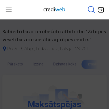
Sabiedrība ar ierobežotu atbildību "Zilupes
veselības un sociālās aprūpes centrs"
Priežu 9, Zilupe, Ludzas nov., Latvija LV-5751
Pārskats
Izziņa
Dzimtas koks
Izmaiņu vēst
Maksātspējas