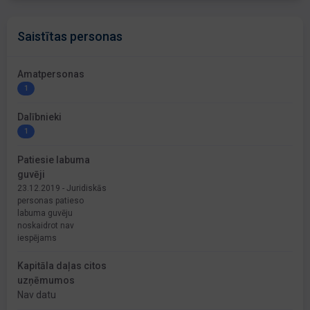
Saistītas personas
Amatpersonas
1
Dalībnieki
1
Patiesie labuma
guvēji
23.12.2019 - Juridiskās
personas patieso
labuma guvēju
noskaidrot nav
iespējams
Kapitāla daļas citos
uzņēmumos
Nav datu