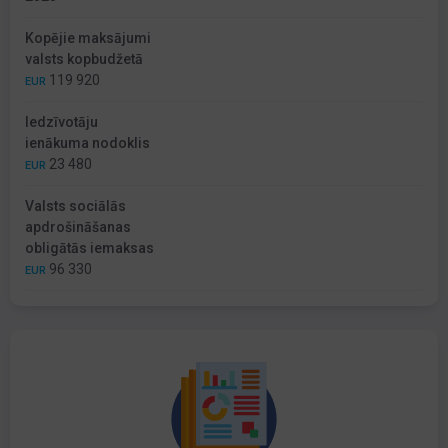
Kopējie maksājumi
valsts kopbudžetā
119 920
EUR
Iedzīvotāju
ienākuma nodoklis
23 480
EUR
Valsts sociālās
apdrošināšanas
obligātās iemaksas
96 330
EUR