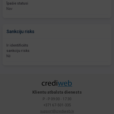
Īpašie statusi
Nav
Sankciju risks
Ir identificēts
sankciju risks
Nē
Klientu atbalsta dienests
P - P 09:00 - 17:30
+371 67-501-335
support@crediweb.lv