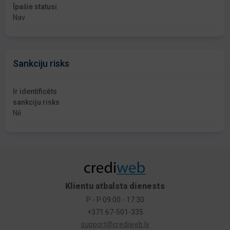
Īpašie statusi
Nav
Sankciju risks
Ir identificēts
sankciju risks
Nē
Klientu atbalsta dienests
P - P 09:00 - 17:30
+371 67-501-335
support@crediweb.lv