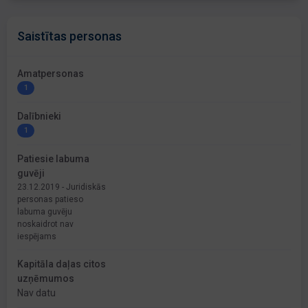
Saistītas personas
Amatpersonas
1
Dalībnieki
1
Patiesie labuma
guvēji
23.12.2019 - Juridiskās
personas patieso
labuma guvēju
noskaidrot nav
iespējams
Kapitāla daļas citos
uzņēmumos
Nav datu