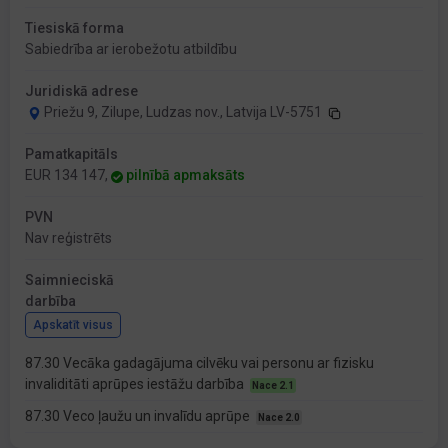
Tiesiskā forma
Sabiedrība ar ierobežotu atbildību
Juridiskā adrese
Priežu 9, Zilupe, Ludzas nov., Latvija LV-5751
Pamatkapitāls
EUR 134 147,
pilnībā apmaksāts
PVN
Nav reģistrēts
Saimnieciskā
darbība
Apskatīt visus
87.30 Vecāka gadagājuma cilvēku vai personu ar fizisku
invaliditāti aprūpes iestāžu darbība
Nace 2.1
87.30 Veco ļaužu un invalīdu aprūpe
Nace 2.0