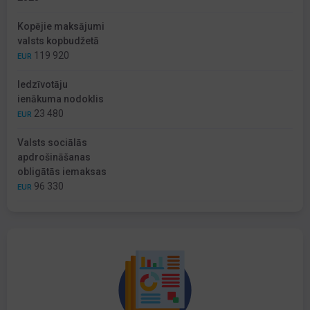
Kopējie maksājumi
valsts kopbudžetā
119 920
EUR
Iedzīvotāju
ienākuma nodoklis
23 480
EUR
Valsts sociālās
apdrošināšanas
obligātās iemaksas
96 330
EUR