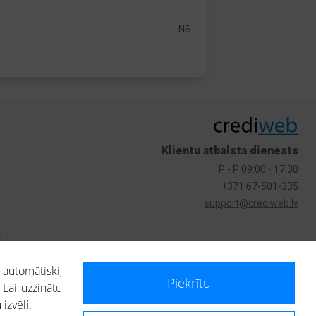
Nē
Klientu atbalsta dienests
P - P 09:00 - 17:30
+371 67-501-335
support@crediweb.lv
s
 automātiski,
Piekrītu
 Lai uzzinātu
izvēli.