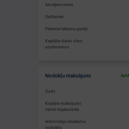
Amatpersonas
Dalībnieki
Patiesie labuma guvēji
Kapitāla daļas citos
uzņēmumos
Nodokļu maksājumi
Apsk
Gads
Kopējie maksājumi
valsts kopbudžetā
Iedzīvotāju ienākuma
nodoklis