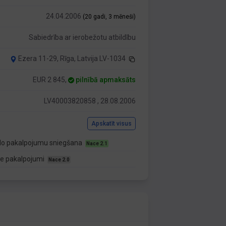
24.04.2006
(20 gadi, 3 mēneši)
Sabiedrība ar ierobežotu atbildību
Ezera 11-29, Rīga, Latvija LV-1034
EUR 2 845,
pilnībā apmaksāts
LV40003820858 , 28.08.2006
Apskatīt visus
duālo pakalpojumu sniegšana
Nace 2.1
ālie pakalpojumi
Nace 2.0