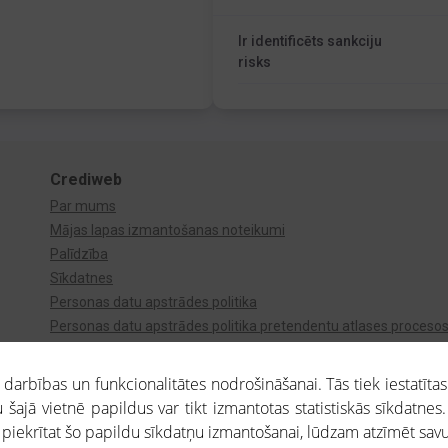
Ir identificēts sankciju
risks
Crediweb
Par mums
Mājas lapas izmantošanas noteikumi
Palīdzība
Sīkdatnes
Personas datu apstrādes politika
Personas datu apstrādes politika pretendentu atlases proceso
Videonovērošana
arbības un funkcionalitātes nodrošināšanai. Tās tiek iestatītas
 šajā vietnē papildus var tikt izmantotas statistiskās sīkdatnes.
a piekrītat šo papildu sīkdatņu izmantošanai, lūdzam atzīmēt savu 