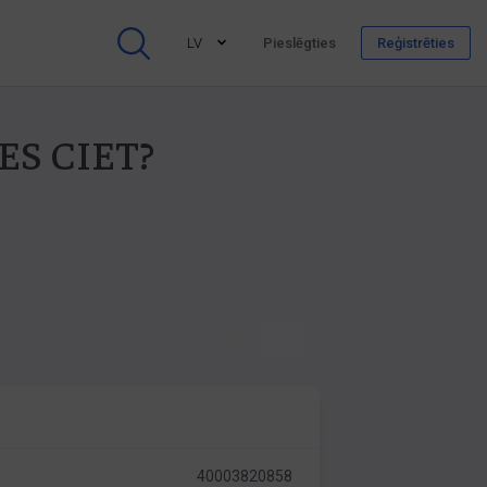
LV
Pieslēgties
Reģistrēties
RES CIET?
40003820858