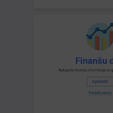
Finanšu d
Apkopota finanšu informācija un ga
Apskatīt
Parādīt saturu