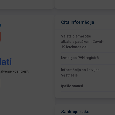
Cita informācija
Valsts piemērotie
atbalsta pasākumi Covid-
19 ietekmes dēļ
Izmaiņas PVN reģistrā
ati
Informācija no Latvijas
lvenie koeficienti
Vēstnesis
Īpašie statusi
Sankciju risks