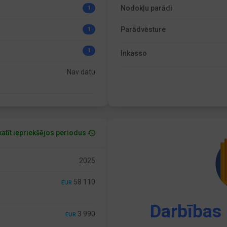
Nodokļu parādi
1
Parādvēsture
1
1
Inkasso
Nav datu
atīt iepriekšējos periodus
2025
58 110
EUR
Darbības 
3 990
EUR