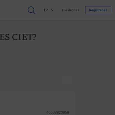
LV
Pieslēgties
Reģistrēties
RES CIET?
40003820858