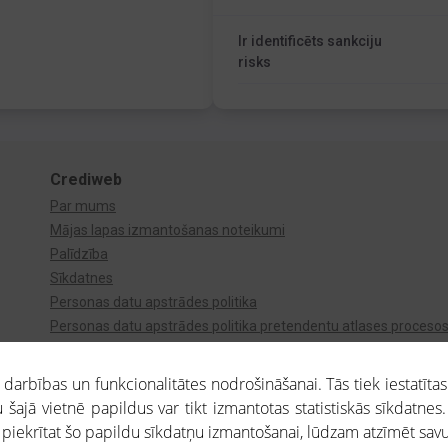
Ir identificēts sankciju
risks
Crediweb
Par mums
Mājas lapas izmantošanas noteikumi
Palīdzība
Sīkdatnes
Personas datu apstrādes politika
Personas datu apstrādes politika pretendentu atlases proceso
Videonovērošana
arbības un funkcionalitātes nodrošināšanai. Tās tiek iestatītas
 šajā vietnē papildus var tikt izmantotas statistiskās sīkdatnes.
a piekrītat šo papildu sīkdatņu izmantošanai, lūdzam atzīmēt savu 