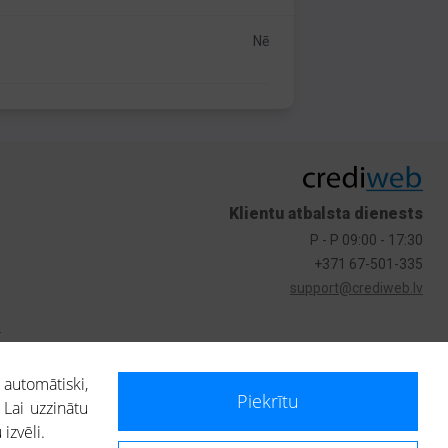
Nē
Klientu atbalsta dienests
P - P 09:00 - 17:30
+371 67-501-335
support@crediweb.lv
s
 automātiski,
Piekrītu
 Lai uzzinātu
izvēli.