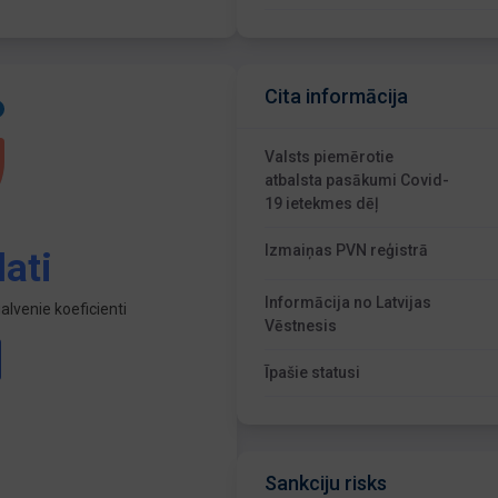
Cita informācija
Valsts piemērotie
atbalsta pasākumi Covid-
19 ietekmes dēļ
Izmaiņas PVN reģistrā
ati
Informācija no Latvijas
lvenie koeficienti
Vēstnesis
Īpašie statusi
Sankciju risks