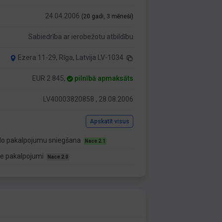
24.04.2006
(20 gadi, 3 mēneši)
Sabiedrība ar ierobežotu atbildību
Ezera 11-29, Rīga, Latvija LV-1034
EUR 2 845,
pilnībā apmaksāts
LV40003820858 , 28.08.2006
Apskatīt visus
duālo pakalpojumu sniegšana
Nace 2.1
ālie pakalpojumi
Nace 2.0