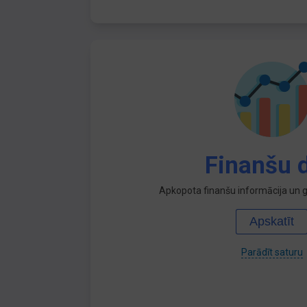
Finanšu d
Apkopota finanšu informācija un ga
Apskatīt
Parādīt saturu