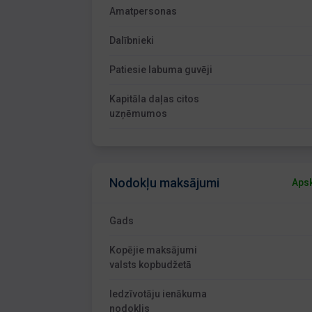
Amatpersonas
Dalībnieki
Patiesie labuma guvēji
Kapitāla daļas citos
uzņēmumos
Nodokļu maksājumi
Apsk
Gads
Kopējie maksājumi
valsts kopbudžetā
Iedzīvotāju ienākuma
nodoklis