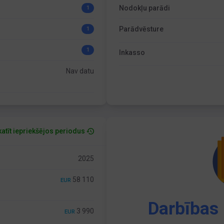
Nodokļu parādi
1
Parādvēsture
1
1
Inkasso
Nav datu
atīt iepriekšējos periodus
2025
58 110
EUR
Darbības 
3 990
EUR