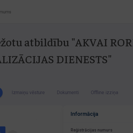
 mums
bežotu atbildību "AKVAI RO
LIZĀCIJAS DIENESTS"
Izmaiņu vēsture
Dokumenti
Offline izziņa
Informācija
Reģistrācijas numurs