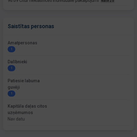
96.09 Citur neklasificēti individuālie pakalpojumi
Nace 2.0
Saistītas personas
Amatpersonas
1
Dalībnieki
1
Patiesie labuma
guvēji
1
Kapitāla daļas citos
uzņēmumos
Nav datu