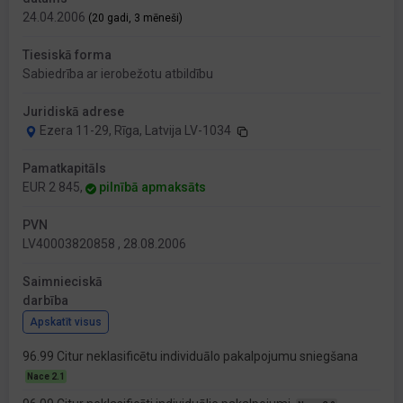
24.04.2006
(20 gadi, 3 mēneši)
Tiesiskā forma
Sabiedrība ar ierobežotu atbildību
Juridiskā adrese
Ezera 11-29, Rīga, Latvija LV-1034
Pamatkapitāls
EUR 2 845,
pilnībā apmaksāts
PVN
LV40003820858 , 28.08.2006
Saimnieciskā
darbība
Apskatīt visus
96.99 Citur neklasificētu individuālo pakalpojumu sniegšana
Nace 2.1