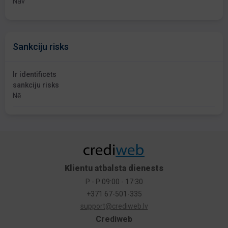
Nav
Sankciju risks
Ir identificēts
sankciju risks
Nē
Klientu atbalsta dienests
P - P 09:00 - 17:30
+371 67-501-335
support@crediweb.lv
Crediweb