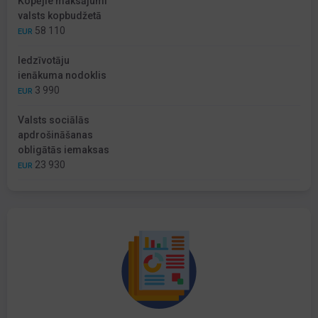
Kopējie maksājumi
valsts kopbudžetā
58 110
EUR
Iedzīvotāju
ienākuma nodoklis
3 990
EUR
Valsts sociālās
apdrošināšanas
obligātās iemaksas
23 930
EUR