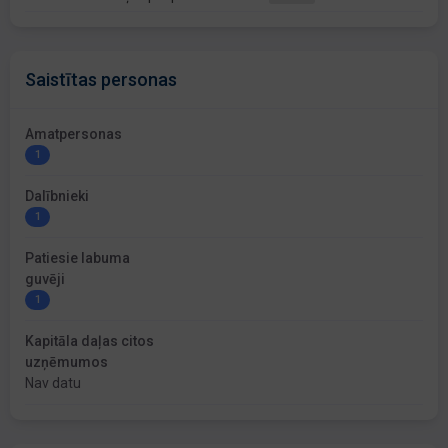
Saistītas personas
Amatpersonas
1
Dalībnieki
1
Patiesie labuma
guvēji
1
Kapitāla daļas citos
uzņēmumos
Nav datu