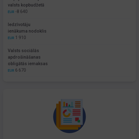
valsts kopbudžetā
-8 640
EUR
Iedzīvotāju
ienākuma nodoklis
1 910
EUR
Valsts sociālās
apdrošināšanas
obligātās iemaksas
6 670
EUR