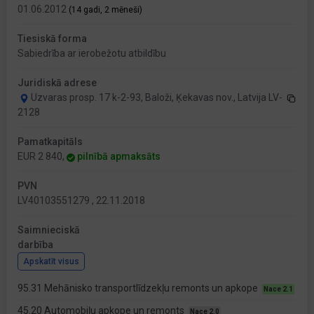
01.06.2012
(14 gadi, 2 mēneši)
Tiesiskā forma
Sabiedrība ar ierobežotu atbildību
Juridiskā adrese
Uzvaras prosp. 17 k-2-93, Baloži, Ķekavas nov., Latvija LV-
2128
Pamatkapitāls
EUR 2 840,
pilnībā apmaksāts
PVN
LV40103551279 , 22.11.2018
Saimnieciskā
darbība
Apskatīt visus
95.31 Mehānisko transportlīdzekļu remonts un apkope
Nace 2.1
45.20 Automobiļu apkope un remonts
Nace 2.0