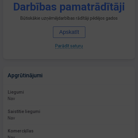
Darbības pamatrādītāji
Būtiskākie uzņēmējdarbības rādītāji pēdējos gados
Apskatīt
Parādīt saturu
Apgrūtinājumi
Liegumi
Nav
Saistītie liegumi
Nav
Komercķīlas
Nav