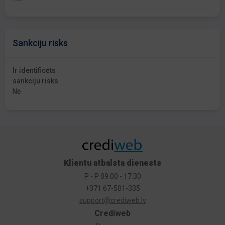
Sankciju risks
Ir identificēts
sankciju risks
Nē
Klientu atbalsta dienests
P - P 09:00 - 17:30
+371 67-501-335
support@crediweb.lv
Crediweb