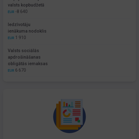
valsts kopbudžetā
-8 640
EUR
Iedzīvotāju
ienākuma nodoklis
1 910
EUR
Valsts sociālās
apdrošināšanas
obligātās iemaksas
6 670
EUR