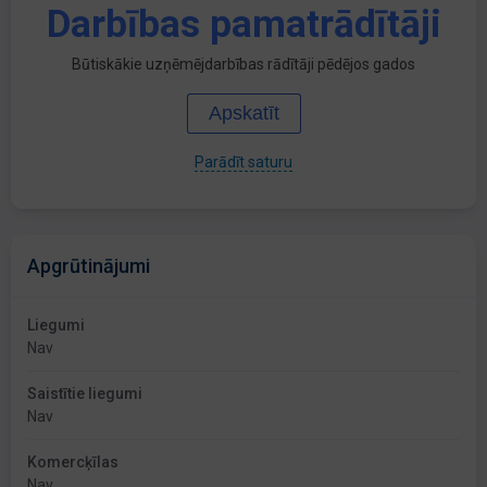
Darbības pamatrādītāji
Būtiskākie uzņēmējdarbības rādītāji pēdējos gados
Apskatīt
Parādīt saturu
Apgrūtinājumi
Liegumi
Nav
Saistītie liegumi
Nav
Komercķīlas
Nav