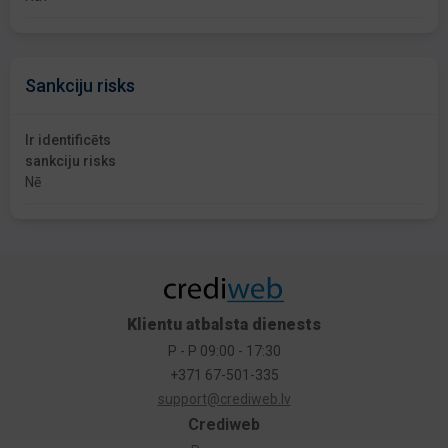
Sankciju risks
Ir identificēts
sankciju risks
Nē
Klientu atbalsta dienests
P - P 09:00 - 17:30
+371 67-501-335
support@crediweb.lv
Crediweb