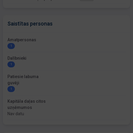
Saistītas personas
Amatpersonas
1
Dalībnieki
1
Patiesie labuma
guvēji
1
Kapitāla daļas citos
uzņēmumos
Nav datu