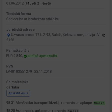
01.06.2012
(14 gadi, 2 mēneši)
Tiesiskā forma
Sabiedrība ar ierobežotu atbildību
Juridiskā adrese
Uzvaras prosp. 17 k-2-93, Baloži, Ķekavas nov., Latvija LV-
2128
Pamatkapitāls
EUR 2 840,
pilnībā apmaksāts
PVN
LV40103551279 , 22.11.2018
Saimnieciskā
darbība
Apskatīt visus
95.31 Mehānisko transportlīdzekļu remonts un apkope
Nace 2.1
45.20 Automobiļu apkope un remonts
Nace 2.0